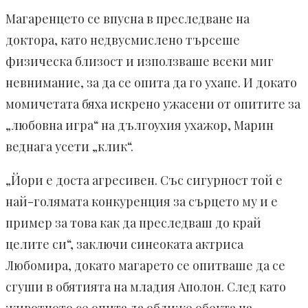
Магаренцето се впусна в преследване на
доктора, като недвусмислено търсеше
физическа близост и използваше всеки миг
невнимание, за да се опита да го ухапе. И докато
момичетата бяха искрено ужасени от опитите за
„любовна игра“ на дългоухия ухажор, Марин
веднага усети „клик“.
„Йори е доста агресивен. Със сигурност той е
най-голямата конкуренция за сърцето му и е
пример за това как да преследваш до край
целите си“, заключи синеоката актриса
Любомира, докато магарето се опитваше да се
сгуши в обятията на младия Аполон. След като