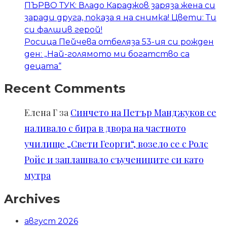
ПЪРВО ТУК: Владо Караджов заряза жена си
заради друга, показа я на снимка! Цвети: Ти
си фалшив герой!
Росица Пейчева отбеляза 53-ия си рожден
ден: „Най-голямото ми богатство са
децата“
Recent Comments
Елена Г
за
Синчето на Петър Манджуков се
наливало с бира в двора на частното
училище „Свети Георги“, возело се с Ролс
Ройс и заплашвало съучениците си като
мутра
Archives
август 2026