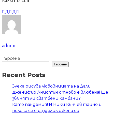
Razkritia.com
admin
Търсене
Търсене
Recent Posts
Зуека рисува любовницата на Дали
Дженифър Анистън отново е влюбена! Ще
звънят ли сватбени камбани?
Като пандемия! И Ники Кънчев тайно и
полека се е разделил с жена си