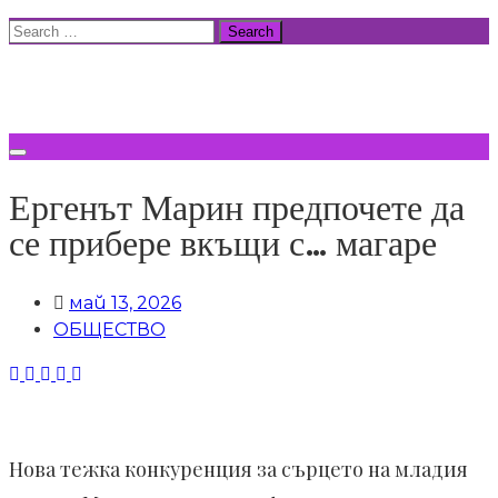
Skip
Search
to
for:
ВСИЧКИ НОВИНИ
content
Ергенът Марин предпочете да
се прибере вкъщи с… магаре
май 13, 2026
ОБЩЕСТВО
Нова тежка конкуренция за сърцето на младия