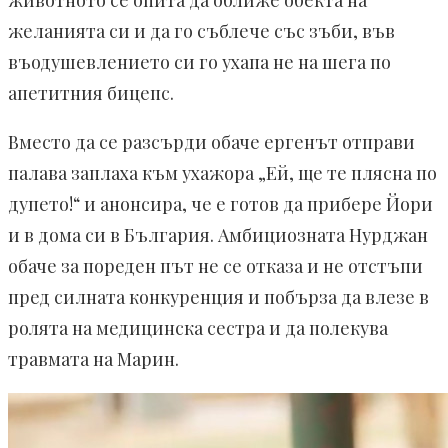
животното се опита да оближе обекта на
желанията си и да го съблече със зъби, във
въодушевлението си го ухапа не на шега по
апетитния бицепс.
Вместо да се разсърди обаче ергенът отправи
палава заплаха към ухажора „Ей, ще те плясна по
дупето!“ и анонсира, че е готов да прибере Йори
и в дома си в България. Амбициозната Нурджан
обаче за пореден път не се отказа и не отстъпи
пред силната конкуренция и побърза да влезе в
ролята на медицинска сестра и да полекува
травмата на Марин.