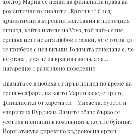
доктор Марин се появи на финалната права на
романтичното риалити „Ергенът“. След
драматични вътрешни колебания в последния
епизод, който изтече на Voyo, той най-сетне
срещна истинската любов и заяви, че е готов да
се прибере с нея вкъщи. Голямата изненада е, че
не става дума не за красива жена, а за…
магаренце с разюздено поведение.
Двамата се влюбиха от пръв поглед по време на
среща-сафари, на която Марин заведе трите
финалистки от харема си – Михаела, Бубето и
упоритата Нурджан. Дамите обаче бързо се
усетиха излишни в компанията, когато буйният
Йори атакува директно къдрокосия ерген.