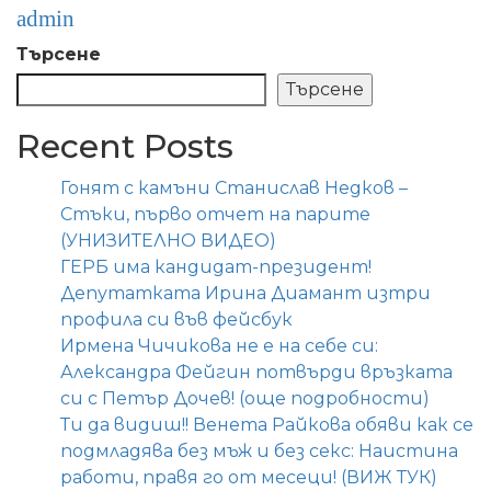
admin
Търсене
Търсене
Recent Posts
Гонят с камъни Станислав Недков –
Стъки, първо отчет на парите
(УНИЗИТЕЛНО ВИДЕО)
ГЕРБ има кандидат-президент!
Депутатката Ирина Диамант изтри
профила си във фейсбук
Ирмена Чичикова не е на себе си:
Александра Фейгин потвърди връзката
си с Петър Дочев! (още подробности)
Ти да видиш!! Венета Райкова обяви как се
подмладява без мъж и без секс: Наистина
работи, правя го от месеци! (ВИЖ ТУК)