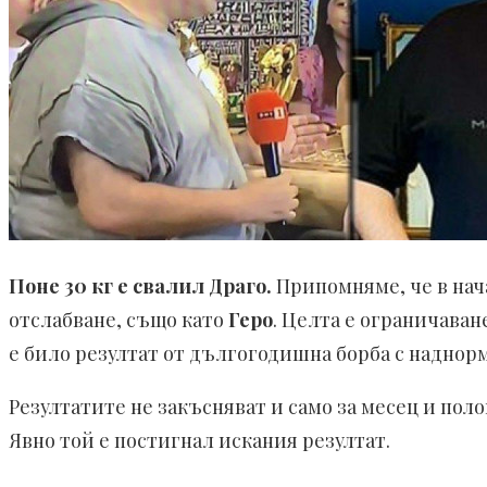
Поне 30 кг е свалил Драго.
Припомняме, че в нача
отслабване, също като
Геро
. Целта е ограничаван
е било резултат от дългогодишна борба с наднорм
Резултатите не закъсняват и само за месец и пол
Явно той е постигнал искания резултат.