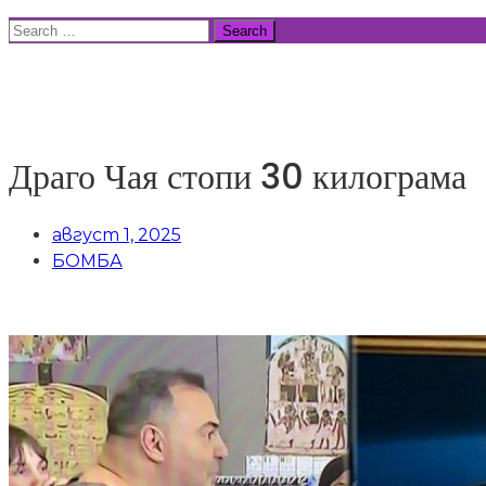
Skip
Search
to
for:
ВСИЧКИ НОВИНИ
content
Драго Чая стопи 30 килограма
август 1, 2025
БОМБА