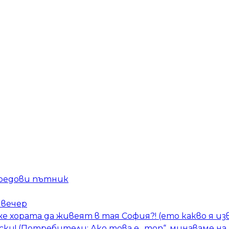
 редови пътник
 вечер
е хората да живеят в тая София?! (ето какво я из
ски! (Потребители: Ако това е „топ“, минаваме н