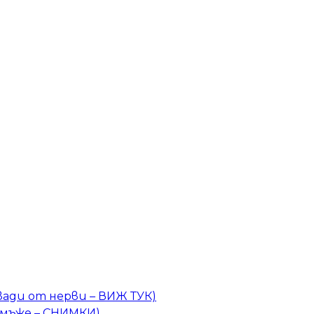
вади от нерви – ВИЖ ТУК)
а мъже – СНИМКИ)