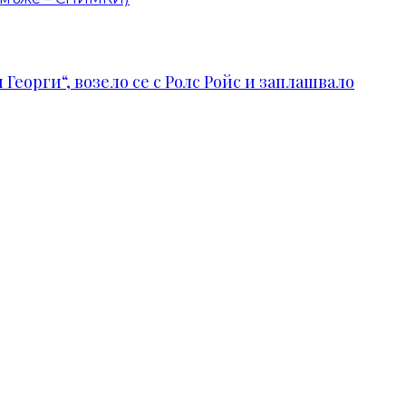
Георги“, возело се с Ролс Ройс и заплашвало