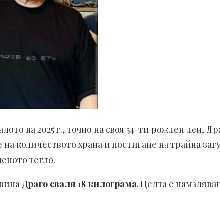
лото на 2025 г., точно на своя 54-ти рожден ден, 
е на количеството храна и постигане на трайна загу
еното тегло.
овина
Драго сваля 18 килограма
. Целта е намаляван