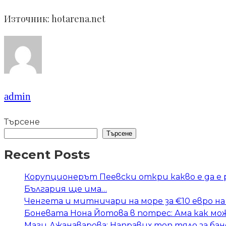
Източник: hotarena.net
admin
Търсене
Търсене
Recent Posts
Корупционерът Пеевски откри какво е да е
България ще има…
Ченгета и митничари на море за €10 евро на
Боневата Нона Йотова в потрес: Ама как мож
Маги Джанаварова: Направих топ тяло за бан