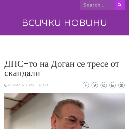
Skip
Search
to
for:
content
ВСИЧКИ НОВИНИ
ДПС-то на Доган се тресе от
скандали
АПРИЛ 6, 2025
ШОК