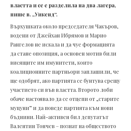
властта и се е разделила на два лагера,
пише в. „Уикенд“.
Върхушката около председателя Чакъров,
водени от Джейхан Ибрямов и Марио
Рангелов не искала и да чуе формацията
да стане опозиция, а основен мотив били
висящите им имунитети, които
коалиционните партньори заплашили, че
ще одобрят, ако партията се бунтува срещу
участието си във властта. Второто лоби
обаче настоявало да се отцепи от „старите
муцуни” и да поведе партията към нови
бъднини. Най-активен бил депутатът
Валентин Тончев – познат на обществото