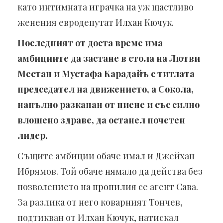
като интимната играчка на уж щастливо
женения евродепутат Илхан Кючук.
Последният от доста време има
амбициите да застане в стола на Лютви
Местан и Мустафа Карадайъ с титлата
председател на движението, а Сокола,
напълно разкапан от пиене и със силно
влошено здраве, да останел почетен
лидер.
Същите амбиции обаче имал и Джейхан
Ибрямов. Той обаче нямало да действа без
позволението на пропилия се агент Сава.
За разлика от него коварният Тончев,
подтикван от Илхан Кючук, натискал