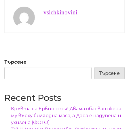
vsichkinovini
Търсене
Търсене
Recent Posts
Кръвта на Ервин спря! Двама обарват жена
му върху билярдна маса, а Дара е надупена и
ухилена (ФОТО)