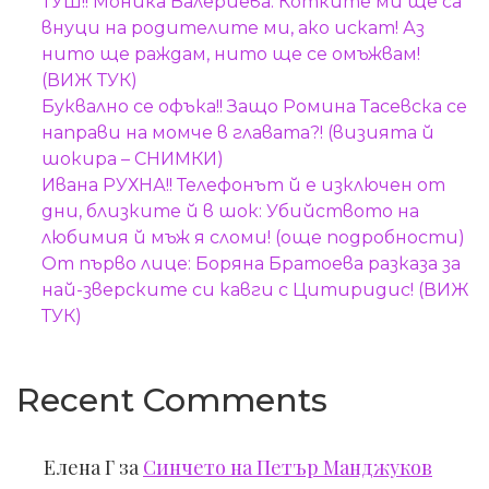
ТУШ!! Моника Валериева: Котките ми ще са
внуци на родителите ми, ако искат! Аз
нито ще раждам, нито ще се омъжвам!
(ВИЖ ТУК)
Буквално се офъка!! Защо Ромина Тасевска се
направи на момче в главата?! (визията й
шокира – СНИМКИ)
Ивана РУХНА!! Телефонът й е изключен от
дни, близките й в шок: Убийството на
любимия й мъж я сломи! (още подробности)
От първо лице: Боряна Братоева разказа за
най-зверските си кавги с Цитиридис! (ВИЖ
ТУК)
Recent Comments
Елена Г
за
Синчето на Петър Манджуков