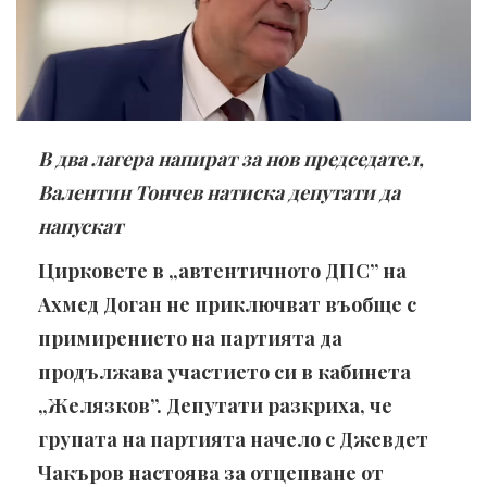
В два лагера напират за нов председател,
Валентин Тончев натиска депутати да
напускат
Цирковете в „автентичното ДПС” на
Ахмед Доган не приключват въобще с
примирението на партията да
продължава участието си в кабинета
„Желязков”. Депутати разкриха, че
групата на партията начело с Джевдет
Чакъров настоява за отцепване от