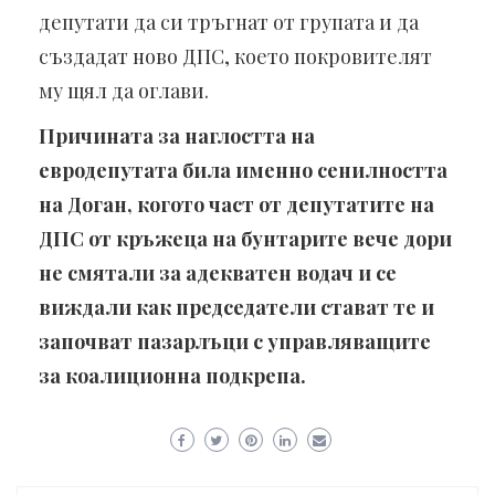
депутати да си тръгнат от групата и да
създадат ново ДПС, което покровителят
му щял да оглави.
Причината за наглостта на
евродепутата била именно сенилността
на Доган, когото част от депутатите на
ДПС от кръжеца на бунтарите вече дори
не смятали за адекватен водач и се
виждали как председатели стават те и
започват пазарлъци с управляващите
за коалиционна подкрепа.