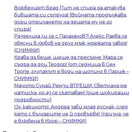
Влюбеният Брад Пит не спира да атакува
бившата си съпруга! (Войната продължава,
дори отричането на децата му не го
спира)
Разделиха ли се с Палаханов?! Алекс Раева се
обясни в любов на друг мъж, мрежата завря!
(СНИМКИ)
Крава да беше, щеше да пресъхне: Мара се
съдра да дои Теодор! (от седмица в Сен
Тропе, глупакът я води на шопинг в Париж –
СНИМКИ)
Мачото Сунай Ремзи ВТРЕЩИ: Светлана ме
натиска, но аз се скатавам! (още шокиращи
подробности)
Ох, какиното: Андреа заби млад руснак, след
като с българите не й провървя! (призна, че
е влюбена в Игор – СНИМКИ)