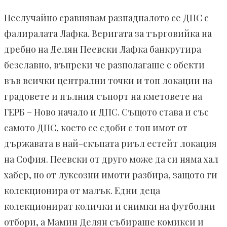
Неслучайно сравнявам разпадналото се ДПС с
фалиралата Лафка. Веригата за търговийка на
дребно на Делян Пеевски Лафка банкрутира
безславно, въпреки че разполагаше с обекти
във всички централни точки и топ локации на
градовете и пълния съпорт на кметовете на
ГЕРБ – Ново начало и ДПС. Същото става и със
самото ДПС, което се сдоби с топ имот от
държавата в най-скъпата риъл естейт локация
на София. Пеевски от друго може да си няма хал
хабер, но от луксозни имоти разбира, защото ги
колекционира от малък. Едни деца
колекционират колички и снимки на футболни
отбори, а Мамин Делян събираше комикси и