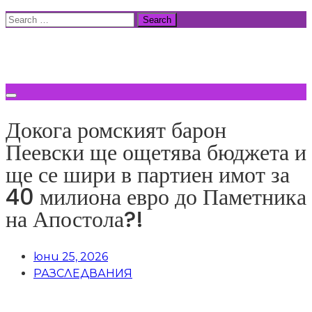
Skip
Search
to
for:
ВСИЧКИ НОВИНИ
content
Докога ромският барон
Пеевски ще ощетява бюджета и
ще се шири в партиен имот за
40 милиона евро до Паметника
на Апостола?!
юни 25, 2026
РАЗСЛЕДВАНИЯ