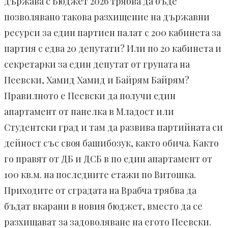
държава с Бюджет 2026 трябва да бъде
позволявано такова разхищение на държавни
ресурси за един партиен палат с 200 кабинета за
партия с едва 20 депутати? Или по 20 кабинета и
секретарки за един депутат от групата на
Пеевски, Хамид Хамид и Байрям Байрям?
Правилното е Пеевски да получи един
апартамент от панелка в Младост или
Студентски град и там да развива партийната си
дейност със своя башибозук, както обича. Както
го правят от ДБ и ДСБ в по един апартамент от
100 кв.м. на последните етажи по Витошка.
Приходите от сградата на Врабча трябва да
бъдат вкарани в новия бюджет, вместо да се
разхищават за задоволяване на егото Пеевски.