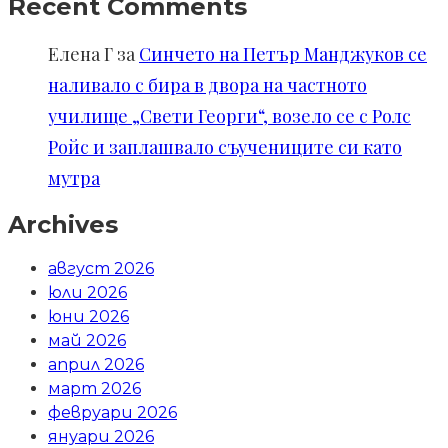
Recent Comments
Елена Г
за
Синчето на Петър Манджуков се
наливало с бира в двора на частното
училище „Свети Георги“, возело се с Ролс
Ройс и заплашвало съучениците си като
мутра
Archives
август 2026
юли 2026
юни 2026
май 2026
април 2026
март 2026
февруари 2026
януари 2026