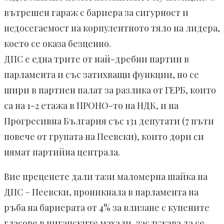
вътрешен гараж с бариера за сигурност и
недосегаемост на корпулентното тяло на лидера,
което се оказа безценно.
ДПС е една трите от най-дребни партии в
парламента и със затихващи функции, но се
шири в партиен палат за разлика от ГЕРБ, които
са на 1-2 етажа в ПРОНО-то на НДК, и на
Прогресивна България със 131 депутати (7 пъти
повече от групата на Пеевски), които дори си
нямат партийна централа.
Вие преценете дали тази маломерна шайка на
ДПС – Пеевски, проникнала в парламента на
ръба на бариерата от 4% за влизане с купените
гласове в циганските махали, заслужава да се