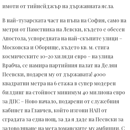
имоти от тийнейджър на държавната ясла.
В най-тузарската част на пъпа на София, само на
метри от Паметника на Левски, където е обесен
Апостола, успоредната на най-скъпите улици –
Московска и Оборище, където кв. м. стига
космическите 10-20 хиляди евро – на улица
Врабча, се намира партийния палат на Делян
Пеевски, подарен му от държавата! 4000
квадратни метра на 6 етажа в супер модерен
билдинг на стойност минимум 40 милиона евро
за ДПС – Ново начало, подарени от служебния
кабинет на Главчев, който изгони НАП от
сградата за една нощ, за да я даде на Пеевски за
задоволяване на мегаломанските му амбиции. С