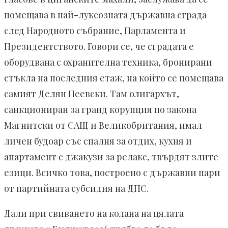
помещава в най-луксозната държавна сграда
след Народното събрание, Парламента и
Президентството. Говори се, че сградата е
оборудвана с охранителна техника, бронирани
стъкла на последния етаж, на който се помещава
самият Делян Пеевски. Там олигархът,
санкциониран за гранд корупция по закона
Магнитски от САЩ и Великобритания, имал
личен будоар със спалня за отдих, кухня и
апартамент с джакузи за релакс, твърдят злите
езици. Всичко това, построено с държавни пари
от партийната субсидия на ДПС.
Дали при свиването на колана на цялата