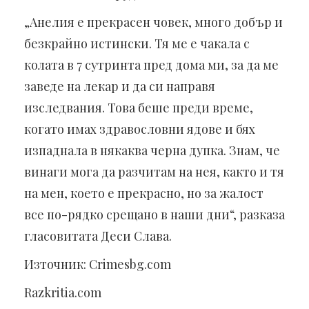
„Анелия е прекрасен човек, много добър и
безкрайно истински. Тя ме е чакала с
колата в 7 сутринта пред дома ми, за да ме
заведе на лекар и да си направя
изследвания. Това беше преди време,
когато имах здравословни ядове и бях
изпаднала в някаква черна дупка. Знам, че
винаги мога да разчитам на нея, както и тя
на мен, което е прекрасно, но за жалост
все по-рядко срещано в наши дни“, разказа
гласовитата Деси Слава.
Източник: Crimesbg.com
Razkritia.com