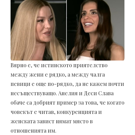
Вярно е, че истинското приятелство
между жени е рядко, а между чалга
певици е още по-рядко, да не кажем почти
несъществуващо. Анелия и Деси Слава
обаче са добрият пример за това, че когато
човекът е читав, конкуренцията и
женската завист нямат място в
отношенията им.