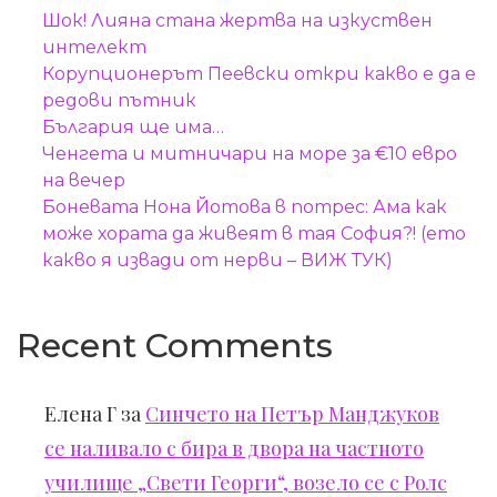
Шок! Лияна стана жертва на изкуствен
интелект
Корупционерът Пеевски откри какво е да е
редови пътник
България ще има…
Ченгета и митничари на море за €10 евро
на вечер
Боневата Нона Йотова в потрес: Ама как
може хората да живеят в тая София?! (ето
какво я извади от нерви – ВИЖ ТУК)
Recent Comments
Елена Г
за
Синчето на Петър Манджуков
се наливало с бира в двора на частното
училище „Свети Георги“, возело се с Ролс