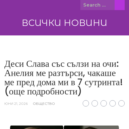
Skip
Search
to
for:
content
ВСИЧКИ НОВИНИ
Деси Слава със сълзи на очи:
Анелия ме разтърси, чакаше
ме пред дома ми в 7 сутринта!
(още подробности)
ЮНИ 21, 2026
ОБЩЕСТВО