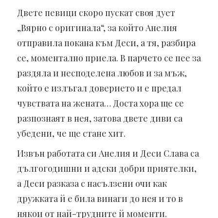
Двете певици скоро пускат своя дует
„Вярно с оригинала“, за който Анелия
отправила покана към Деси, а тя, разбира
се, моментално приела. В парчето се пее за
раздяла и несподелена любов и за мъж,
който е излъгал доверието и е предал
чувствата на жената… Доста хора ще се
разпознаят в нея, затова двете диви са
убедени, че ще стане хит.
Извън работата си Анелия и Деси Слава са
дългогодишни и адски добри приятелки,
а Деси разказа с насълзени очи как
дружката й е била винаги до нея и то в
някои от най-трудните й моменти.