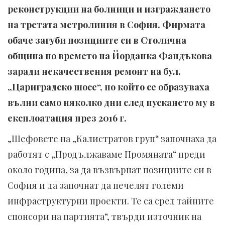
реконструкции на болници и изграждането
на третата метролиния в София. Фирмата
обаче загуби позициите си в Столична
община по времето на Йорданка Фандъкова
заради некачествения ремонт на бул.
„Цариградско шосе“, по който се образуваха
вълни само няколко дни след пускането му в
експлоатация през 2016 г.
„Шефовете на „Калистратов груп“ започнаха да
работят с „Продължаваме Промяната“ преди
около година, за да възвърнат позициите си в
София и да започнат да печелят големи
инфраструктурни проекти. Те са сред тайните
спонсори на партията“, твърди източник на