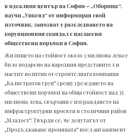
в идеалния център на София – „Оборище“,
научи „Уикенд“ от информиран свой
източник, запознат с разследването на
корупционния скандал с нагласени
обществени поръчки в София.
Жилището на стойност около 3 милиона лева е
било подарено на народния представител и
мастит политик от строителната компания
„Калистратов груп“ срещу уреждането на
обществени поръчки на обща стойност над 35
милиона лева, свързани с изграждането на
инфраструктурни проекти в столичния район
„Младост“. Твърди се, че депутатът от
„Продължаваме промяната“ поел ангажимент