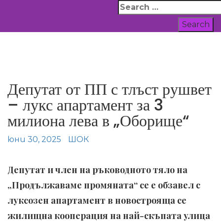
Skip
Search
to
for:
content
ВСИЧКИ НОВИНИ
Депутат от ПП с тлъст рушвет
– лукс апартамент за 3
милиона лева в „Оборище“
юни 30, 2025
ШОК
Депутат и член на ръководното тяло на
„Продължаваме промяната“ се е обзавел с
луксозен апартамент в новострояща се
жилищна кооперация на най-скъпата улица