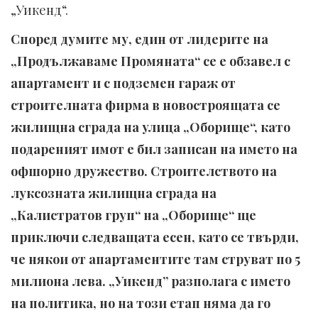
„Уикенд“.
Според думите му, един от лидерите на
„Продължаваме Промяната“ се е обзавел с
апартамент и с подземен гараж от
строителната фирма в новостроящата се
жилищна сграда на улица „Оборище“, като
подареният имот е бил записан на името на
офшорно дружество. Строителството на
луксозната жилищна сграда на
„Калистратов груп“ на „Оборище“ ще
приключи следващата есен, като се твърди,
че някои от апартаментите там струват по 5
милиона лева. „Уикенд” разполага с името
на политика, но на този етап няма да го