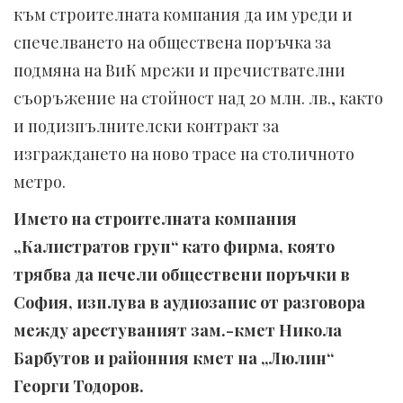
към строителната компания да им уреди и
спечелването на обществена поръчка за
подмяна на ВиК мрежи и пречиствателни
съоръжение на стойност над 20 млн. лв., както
и подизпълнителски контракт за
изграждането на ново трасе на столичното
метро.
Името на строителната компания
„Калистратов груп“ като фирма, която
трябва да печели обществени поръчки в
София, изплува в аудиозапис от разговора
между арестуваният зам.-кмет Никола
Барбутов и районния кмет на „Люлин“
Георги Тодоров.