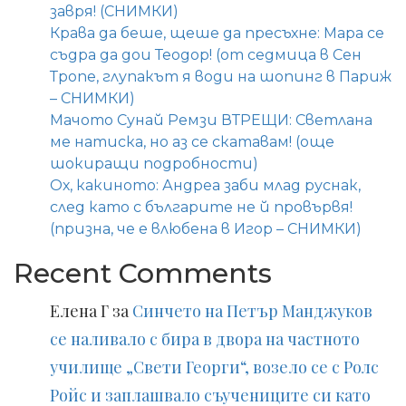
завря! (СНИМКИ)
Крава да беше, щеше да пресъхне: Мара се
съдра да дои Теодор! (от седмица в Сен
Тропе, глупакът я води на шопинг в Париж
– СНИМКИ)
Мачото Сунай Ремзи ВТРЕЩИ: Светлана
ме натиска, но аз се скатавам! (още
шокиращи подробности)
Ох, какиното: Андреа заби млад руснак,
след като с българите не й провървя!
(призна, че е влюбена в Игор – СНИМКИ)
Recent Comments
Елена Г
за
Синчето на Петър Манджуков
се наливало с бира в двора на частното
училище „Свети Георги“, возело се с Ролс
Ройс и заплашвало съучениците си като