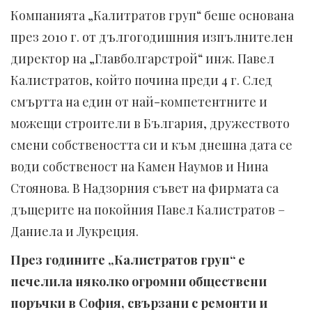
Компанията „Калитратов груп“ беше основана
през 2010 г. от дългогодишния изпълнителен
директор на „Главболгарстрой“ инж. Павел
Калистратов, който почина преди 4 г. След
смъртта на един от най-компетентните и
можещи строители в България, дружеството
смени собствеността си и към днешна дата се
води собственост на Камен Наумов и Нина
Стоянова. В Надзорния съвет на фирмата са
дъщерите на покойния Павел Калистратов –
Даниела и Лукреция.
През годините „Калистратов груп“ е
печелила няколко огромни обществени
поръчки в София, свързани с ремонти и