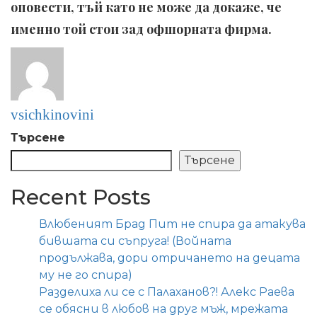
оповести, тъй като не може да докаже, че
именно той стои зад офшорната фирма.
vsichkinovini
Търсене
Търсене
Recent Posts
Влюбеният Брад Пит не спира да атакува
бившата си съпруга! (Войната
продължава, дори отричането на децата
му не го спира)
Разделиха ли се с Палаханов?! Алекс Раева
се обясни в любов на друг мъж, мрежата