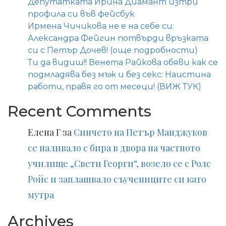
Депутатката Ирина Диамант изтри
профила си във фейсбук
Ирмена Чичикова не е на себе си:
Александра Фейгин потвърди връзката
си с Петър Дочев! (още подробности)
Ти да видиш!! Венета Райкова обяви как се
подмладява без мъж и без секс: Наистина
работи, правя го от месеци! (ВИЖ ТУК)
Recent Comments
Елена Г
за
Синчето на Петър Манджуков
се наливало с бира в двора на частното
училище „Свети Георги“, возело се с Ролс
Ройс и заплашвало съучениците си като
мутра
Archives