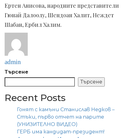
Ертен Анисова, народните представители
Гюнай Далоолу, Шендоан Халит, Неждет
Шабан, Ербил Халим.
admin
Търсене
Търсене
Recent Posts
Гонят с камъни Станислав Недков –
Стъки, първо отчет на парите
(УНИЗИТЕЛНО ВИДЕО)
ГЕРБ има кандидат-президент!