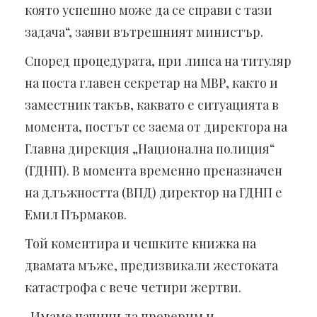
която успешно може да се справи с тази
задача“, заяви вътрешният министър.
Според процедурата, при липса на титуляр
на поста главен секретар на МВР, както и
заместник такъв, каквато е ситуацията в
момента, постът се заема от директора на
Главна дирекция „Национална полиция“
(ГДНП). В момента временно преназначен
на длъжността (ВПД) директор на ГДНП е
Емил Пърмаков.
Той коментира и чешките книжка на
двамата мъже, предизвикали жестоката
катастрофа с вече четири жертви.
„Имаме начини да проверим и