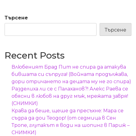
Търсене
Търсене
Recent Posts
Влюбеният Брад Пит не спира да атакува
бившата си съпруга! (Войната продължава,
дори отричането на децата му не го спира)
Разделиха ли се с Палаханов?! Алекс Раева се
обясни в любов на друг мъж, мрежата завря!
(СНИМКИ)
Крава да беше, щеше да пресъхне: Мара се
съдра да дои Теодор! (от седмица в Сен
Тропе, глупакът я води на шопинг в Париж –
СНИМКИ)