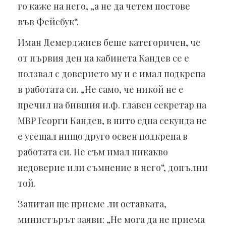
го каже на него, „а не да четем постове
във Фейсбук“.
Иман Демерджиев беше категоричен, че
от първия ден на кабинета Кандев се е
ползвал с доверието му и е имал подкрепа
в работата си. „Не само, че никой не е
пречил на бившия и.ф. главен секретар на
МВР Георги Кандев, в нито една секунда не
е усещал нищо друго освен подкрепа в
работата си. Не съм имал никакво
недоверие или съмнение в него“, допълни
той.
Запитан ще приеме ли оставката,
министърът заяви: „Не мога да не приема