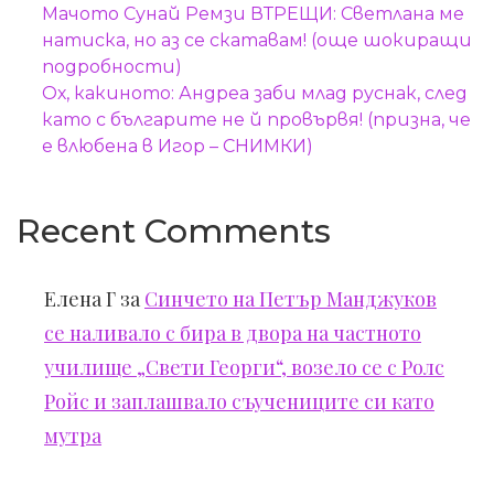
Мачото Сунай Ремзи ВТРЕЩИ: Светлана ме
натиска, но аз се скатавам! (още шокиращи
подробности)
Ох, какиното: Андреа заби млад руснак, след
като с българите не й провървя! (призна, че
е влюбена в Игор – СНИМКИ)
Recent Comments
Елена Г
за
Синчето на Петър Манджуков
се наливало с бира в двора на частното
училище „Свети Георги“, возело се с Ролс
Ройс и заплашвало съучениците си като
мутра