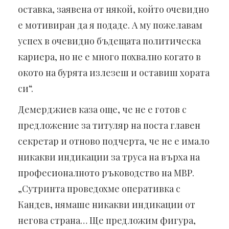
оставка, заявена от някой, който очевидно
е мотивиран да я подаде. А му пожелавам
успех в очевидно бъдещата политическа
кариера, но не е много похвално когато в
окото на бурята излезеш и оставиш хората
си“.
Демерджиев каза още, че не е готов с
предложение за титуляр на поста главен
секретар и отново подчерта, че не е имало
никакви индикации за труса на върха на
професионалното ръководство на МВР.
„Сутринта проведохме оперативка с
Кандев, нямаше никакви индикации от
негова страна… Ще предложим фигура,