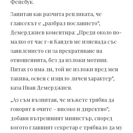
Фейсбук.
Запитан как разчита репликата, че
главсекът е „разбрал посланието“,
Демерджиев коментира: „Преди около по-
малко от час г-н Кандев ме изненада със
заявлението си за прекратяване на
отношенията, без да изложи мотиви.
Питах го има ли, той не изложи пред мен
такива, освен с изцяло личен характер“,
каза Иван Демерджиев.
„Аз съм възпитан, че мъжете трябва да
говорят в очите – високо и директно“,
добави вътрешният министър, според
когото главният секретар е трябвало да му