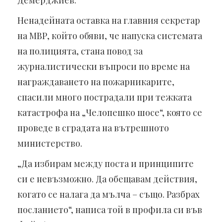
Демерджиев.
Ненадейната оставка на главния секретар
на МВР, който обяви, че напуска системата
на полицията, стана повод за
журналистически въпроси по време на
награждаването на пожарникарите,
спасили много пострадали при тежката
катастрофа на „Челопешко шосе“, която се
проведе в сградата на вътрешното
министерство.
„Да избирам между поста и принципите
си е невъзможно. Да обещавам действия,
когато се налага да мълча – също. Разбрах
посланието“, написа той в профила си във