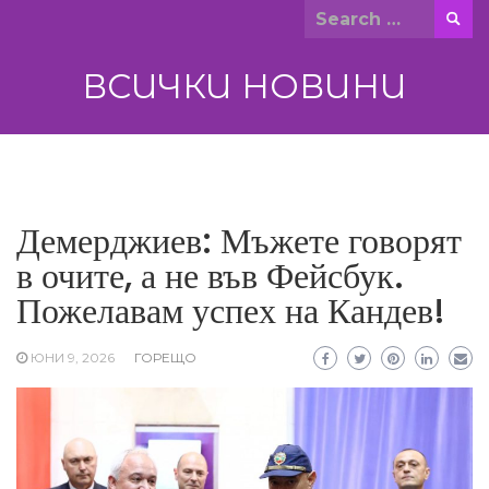
Skip
Search
to
for:
content
ВСИЧКИ НОВИНИ
Демерджиев: Мъжете говорят
в очите, а не във Фейсбук.
Пожелавам успех на Кандев!
ЮНИ 9, 2026
ГОРЕЩО