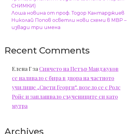
СНИМКИ)
Лоша новина от проф. Тодор Кантарджиев
Николай Попов осветли нови схеми в МВР –
извади три имена
Recent Comments
Елена Г
за
Синчето на Петър Манджуков
се наливало с бира в двора на частното
училище „Свети Георги“, возело се с Ролс
Ройс и заплашвало съучениците си като
мутра
Archives