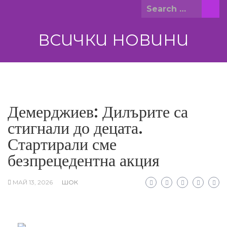
Skip
Search
to
for:
content
ВСИЧКИ НОВИНИ
Демерджиев: Дилърите са
стигнали до децата.
Стартирали сме
безпрецедентна акция
МАЙ 13, 2026
ШОК