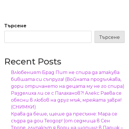
Търсене
Търсене
Recent Posts
Влюбеният Брад Пит не спира да атакува
бившата си съпруга! (Войната продължава,
дори отричането на децата му не го спира)
Разделиха ли се с Палаханов?! Алекс Раева се
обясни в любов на друг мъж, мрежата завря!
(СНИМКИ)
Крава да беше, щеше да пресъхне: Мара се
съдра да дои Теодор! (от седмица в Сен
Тропе, глупакът я води на шопинг в Париж –