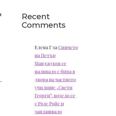
м
Recent
Comments
Елена Г
за
Синчето
на Петър
Манджуков се
наливало с бира в
двора на частното
-
училище „Свети
Георги“, возело се
с Ролс Ройс и
заплашвало