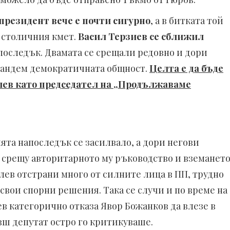
президент вече е почти сигурно
, а в битката той
а столичния кмет.
Васил Терзиев се сближил
последък. Двамата се срещали редовно и дори
 тандем демократичната общност.
Целта е да бъде
илев като председател на „Продължаваме
ята напоследък се засилвало, а дори негови
срещу авторитарното му ръководство и вземанет
лев отстрани много от силните лица в ПП, трудно
свои спорни решения. Така се случи и по време на
в категорично отказа Явор Божанков да влезе в
вш депутат остро го критикуваше.