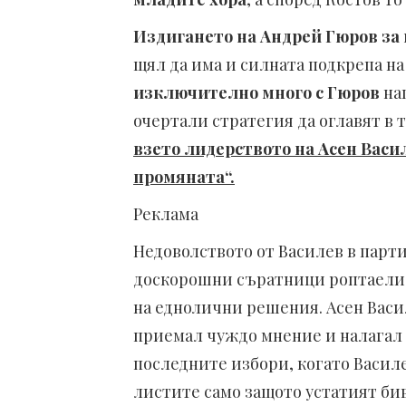
Издигането на Андрей Гюров за 
щял да има и силната подкрепа н
изключително много с Гюров
на
очертали стратегия да оглавят в
взето лидерството на Асен Вас
промяната“.
Реклама
Недоволството от Василев в парти
доскорошни съратници роптаели 
на еднолични решения. Асен Васи
приемал чуждо мнение и налагал 
последните избори, когато Василе
листите само защото устатият би