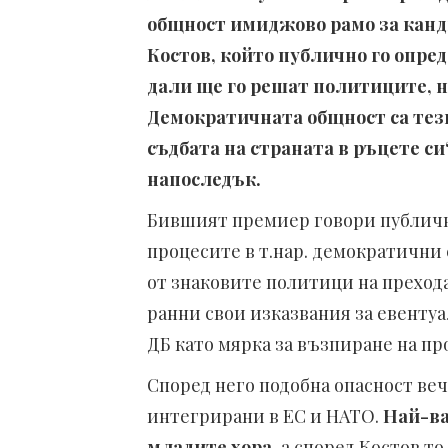
общност имиджово рамо за канд
Костов, който публично го опред
дали ще го решат политиците, н
Демократичната общност са тези
съдбата на страната в ръцете си
напоследък.
Бившият премиер говори публично 
процесите в т.нар. демократични 
от знаковите политици на прехода
ранни свои изказвания за евенту
ДБ като мярка за възпиране на пр
Според него подобна опасност веч
интегрирани в ЕС и НАТО.
Най-ва
младите хора
, а според Костов т