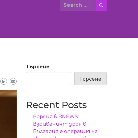
Search
for:
Търсене
Търсене
Recent Posts
Версия в BNEWS:
Взривеният дрон в
България е операция на