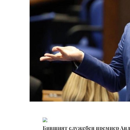
Бившият служебен премиер Анд