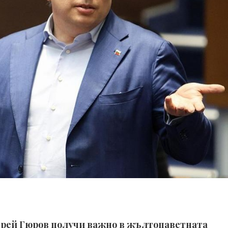
рей Гюров получи важно в жълтопаветната