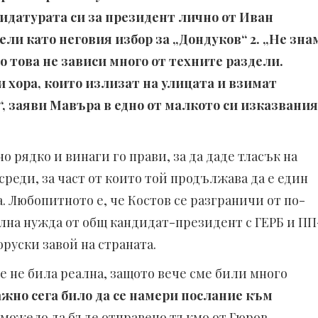
идатурата си за президент лично от Иван
ели като неговия избор за „Дондуков“ 2. „Не зна
о това не зависи много от техните раздели.
 хора, които излизат на улицата и взимат
“, заяви Мавъра в едно от малкото си изказвания
рядко и винаги го прави, за да даде тласък на
среди, за част от които той продължава да е един
. Любопитното е, че Костов се разграничи от по-
ална нужда от общ кандидат-президент с ГЕРБ и ПП
оруски завой на страната.
е не била реална, защото вече сме били много
жно сега било да се намери послание към
о можело да бъде отправено тъкмо от Гюров.