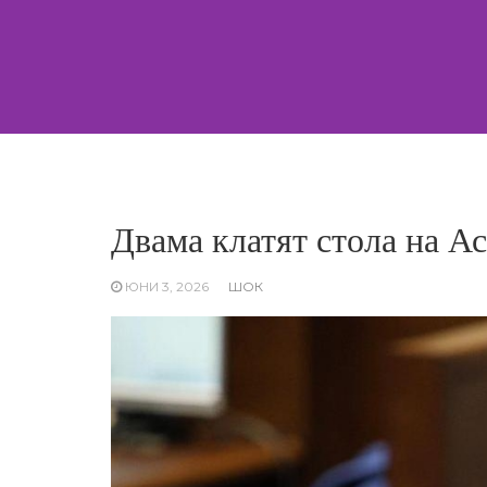
Skip
to
content
Двама клатят стола на А
ЮНИ 3, 2026
ШОК