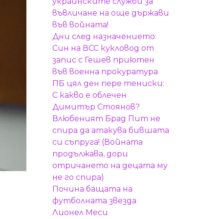
украинските служби за
въвличане на още държави
във войната!
Дни след назначението:
Син на ВСС кукловод от
запис с Гешев приютен
във военна прокуратура
ПБ цял ден пере тениски:
С какво е облечен
Димитър Стоянов?
Влюбеният Брад Пит не
спира да атакува бившата
си съпруга! (Войната
продължава, дори
отричането на децата му
не го спира)
Почина бащата на
футболната звезда
Лионел Меси