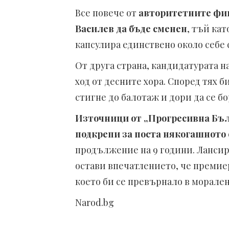
Все повече от
авторитетните фиг
Василев да бъде сменен
, тъй кат
капсулира единствено около себе
От друга страна, кандидатурата н
ход от десните хора. Според тях
стигне до балотаж и дори да се бо
Източници от „Прогресивна Бъл
подкрепи за поста някогашното
продължение на 9 години. Лансир
остави впечатлението, че премиер
което би се превърнало в морален
Narod.bg