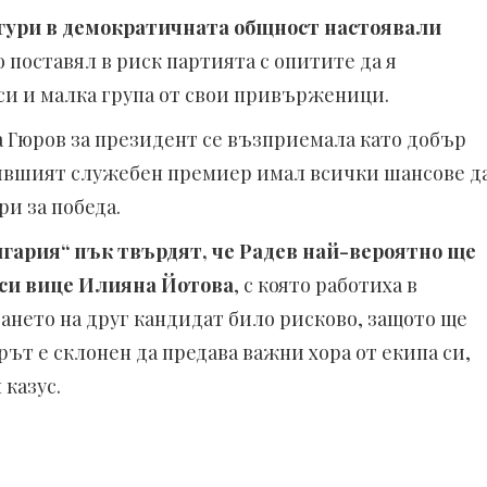
ури в демократичната общност настоявали
о поставял в риск партията с опитите да я
 си и малка група от свои привърженици.
а Гюров за президент се възприемала като добър
 бившият служебен премиер имал всички шансове д
ри за победа.
гария“ пък твърдят, че Радев най-вероятно ще
 си вице Илияна Йотова
, с която работиха в
ането на друг кандидат било рисково, защото ще
ът е склонен да предава важни хора от екипа си,
 казус.