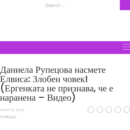
Skip
Search
to
ВСИЧКИ
for:
content
НОВИНИ
Даниела Рупецова насмете
Елвиса: Злобен човек!
(Ергенката не признава, че е
наранена – Видео)
ЮНИ 26, 2026
ГОРЕЩО