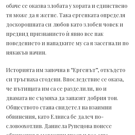
обаче се оказва злобата у хората и единствено
тя може да я жегне. Така ергенката определя
доскорошната си любов като злобен човек и
предвид признанието ѝ явно все пак
поведението и нападките му са я засегнали по
някакъв начин.
Историята им започна в “Ергенът”, откъдето
си тръгнаха сгодени. Впоследствие се оказа,
че пътищата им са се разделили, но и
двамата не съумяха да запазят добрия тон.
Обществото стана свидетел на взаимни
обвинения, като Елвиса бе далеч по-
словоохотлив. Даниела Рупецова понесе