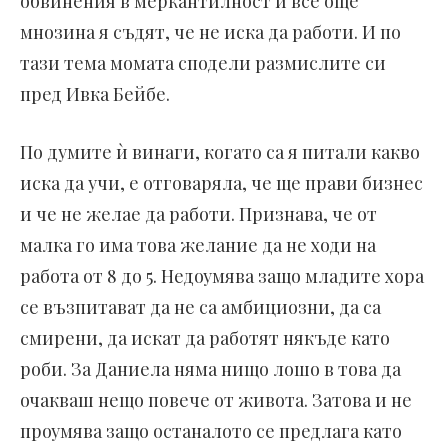
обвинения в меркантилност и все още
мнозина я съдят, че не иска да работи. И по
тази тема момата сподели размислите си
пред Ивка Бейбе.
По думите ѝ винаги, когато са я питали какво
иска да учи, е отговаряла, че ще прави бизнес
и че не желае да работи. Признава, че от
малка го има това желание да не ходи на
работа от 8 до 5. Недоумява защо младите хора
се възпитават да не са амбициозни, да са
смирени, да искат да работят някъде като
роби. За Даниела няма нищо лошо в това да
очакваш нещо повече от живота. Затова и не
проумява защо останалото се предлага като