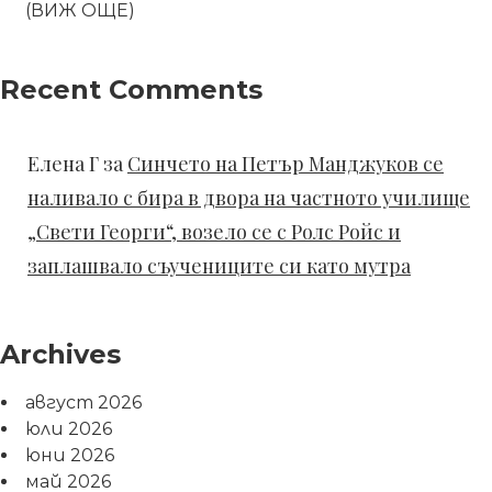
(ВИЖ ОЩЕ)
Recent Comments
Елена Г
за
Синчето на Петър Манджуков се
наливало с бира в двора на частното училище
„Свети Георги“, возело се с Ролс Ройс и
заплашвало съучениците си като мутра
Archives
август 2026
юли 2026
юни 2026
май 2026