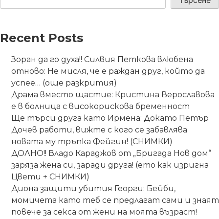
Търсене
Recent Posts
Зоран да го духа!! Силвия Петкова влюбена
отново: Не мисля, че е раждан друг, който да
успее… (още разкрития)
Драма вместо щастие: Кристина Верославова
е в болница с високорискова бременност
Ще търси друга като Ирмена: Докато Петър
Дочев работи, вижте с кого се забавлява
новата му тръпка Фейгин! (СНИМКИ)
ДОЛНО!! Владо Караджов от „Бригада Нов дом“
заряза жена си, заради друга! (ето как изригна
Цвети + СНИМКИ)
Диона защити убития Георги: Бейби,
момичета като теб се предлагат сами и знаят
повече за секса от жени на моята възраст!