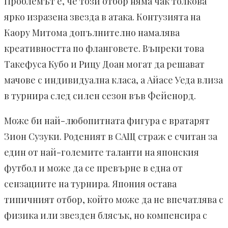
Проблемът е, че този отбор няма чак толкова
ярко изразена звезда в атака. Контузията на
Каору Митома допълнително намалява
креативността по фланговете. Въпреки това
Такефуса Кубо и Рицу Доан могат да решават
мачове с индивидуална класа, а Айасе Уеда влиза
в турнира след силен сезон във Фейенорд.
Може би най-любопитната фигура е вратарят
Зион Сузуки. Роденият в САЩ страж е считан за
един от най-големите таланти на японския
футбол и може да се превърне в една от
сензациите на турнира. Япония остава
типичният отбор, който може да не впечатлява с
физика или звезден блясък, но компенсира с