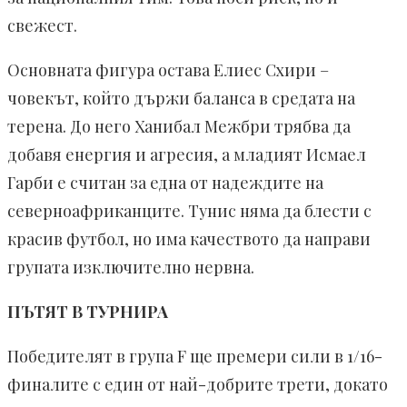
свежест.
Основната фигура остава Елиес Схири –
човекът, който държи баланса в средата на
терена. До него Ханибал Межбри трябва да
добавя енергия и агресия, а младият Исмаел
Гарби е считан за една от надеждите на
северноафриканците. Тунис няма да блести с
красив футбол, но има качеството да направи
групата изключително нервна.
ПЪТЯТ В ТУРНИРА
Победителят в група F ще премери сили в 1/16-
финалите с един от най-добрите трети, докато