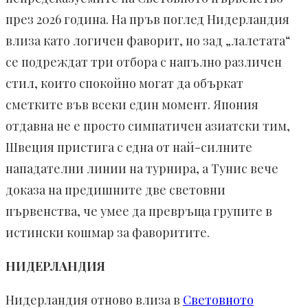
през 2026 година. На пръв поглед Нидерландия
влиза като логичен фаворит, но зад „лалетата“
се подреждат три отбора с напълно различен
стил, които спокойно могат да объркат
сметките във всеки един момент. Япония
отдавна не е просто симпатичен азиатски тим,
Швеция пристига с една от най-силните
нападателни линии на турнира, а Тунис вече
доказа на предишните две световни
първенства, че умее да превръща групите в
истински кошмар за фаворитите.
НИДЕРЛАНДИЯ
Нидерландия отново влиза в
Световното