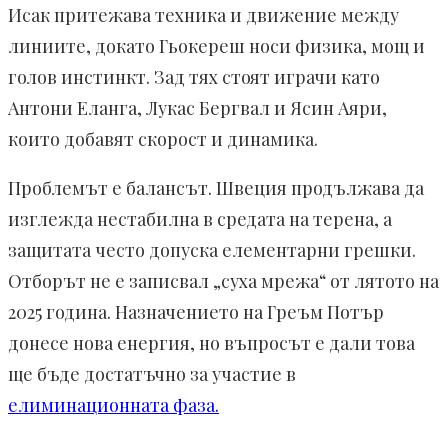
Исак притежава техника и движение между
линиите, докато Гьокереш носи физика, мощ и
голов инстинкт. Зад тях стоят играчи като
Антони Еланга, Лукас Бергвал и Ясин Аяри,
които добавят скорост и динамика.
Проблемът е балансът. Швеция продължава да
изглежда нестабилна в средата на терена, а
защитата често допуска елементарни грешки.
Отборът не е записвал „суха мрежа“ от лятото на
2025 година. Назначението на Греъм Потър
донесе нова енергия, но въпросът е дали това
ще бъде достатъчно за участие в
елиминационната фаза.