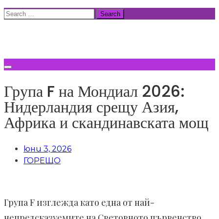
Skip
Search
to
for:
ВСИЧКИ НОВИНИ
content
Група F на Мондиал 2026:
Нидерландия срещу Азия,
Африка и скандинавската мощ
юни 3, 2026
ГОРЕЩО
Група F изглежда като една от най-
непредсказуемите на Световното първенство