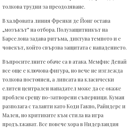
толкова трудни за преодоляване.
В халфовата линия Френки де Йонг остава
„мозъкът“ на отбора. Полузащитникът на
Барселона задава ритъма, диктува темпото и е
човекът, който свързва защитата с нападението.
Въпросителните обаче са в атака. Мемфис Депай
все още е ключова фигура, но вече не изглежда
толкова постоянен, а липсата на класически
елитен централен нападател може да се окаже
проблем срещу по-затворени съперници. Куман
разполага с таланти като Коди Гакпо, Райндерс и
Мален, но критиките към стила на игра
продължават. Все повече хора в Нидерландия