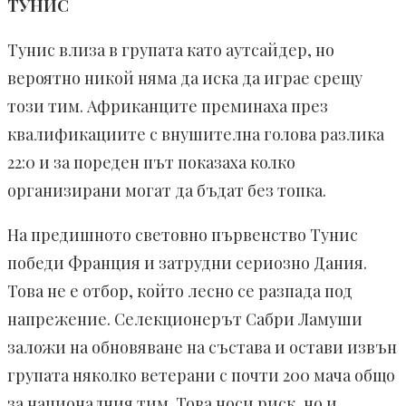
ТУНИС
Тунис влиза в групата като аутсайдер, но
вероятно никой няма да иска да играе срещу
този тим. Африканците преминаха през
квалификациите с внушителна голова разлика
22:0 и за пореден път показаха колко
организирани могат да бъдат без топка.
На предишното световно първенство Тунис
победи Франция и затрудни сериозно Дания.
Това не е отбор, който лесно се разпада под
напрежение. Селекционерът Сабри Ламуши
заложи на обновяване на състава и остави извън
групата няколко ветерани с почти 200 мача общо
за националния тим. Това носи риск, но и