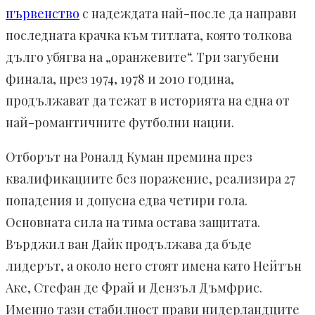
първенство
с надеждата най-после да направи
последната крачка към титлата, която толкова
дълго убягва на „оранжевите“. Три загубени
финала, през 1974, 1978 и 2010 година,
продължават да тежат в историята на една от
най-романтичните футболни нации.
Отборът на Роналд Куман премина през
квалификациите без поражение, реализира 27
попадения и допусна едва четири гола.
Основната сила на тима остава защитата.
Върджил ван Дайк продължава да бъде
лидерът, а около него стоят имена като Нейтън
Аке, Стефан де Фрай и Дензъл Дъмфрис.
Именно тази стабилност прави нидерландците