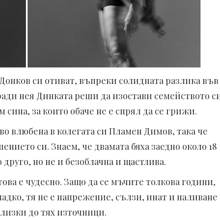
 Донков си отиват, въпреки солидната разлика във
ради нея Динката реши да изостави семейството с
сина, за които обаче не е спрял да се грижи.
о влюбена в колегата си Пламен Димов, така че
ението си. Знаем, че двамата бяха заедно около 18
 друго, но не и безоблачна и щастлива.
това е чудесно. Защо да се мъчите толкова години,
адко, тя не е напрежение, сълзи, инат и наливане
близки до тях източници.