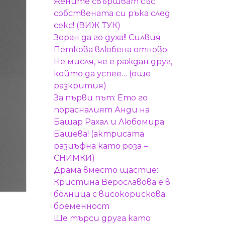
жените свършват със
собствената си ръка след
секс! (ВИЖ ТУК)
Зоран да го духа!! Силвия
Петкова влюбена отново:
Не мисля, че е раждан друг,
който да успее… (още
разкрития)
За първи път: Ето го
порасналият Анди на
Башар Рахал и Любомира
Башева! (актрисата
разцъфна като роза –
СНИМКИ)
Драма вместо щастие:
Кристина Верославова е в
болница с високорискова
бременност
Ще търси друга като