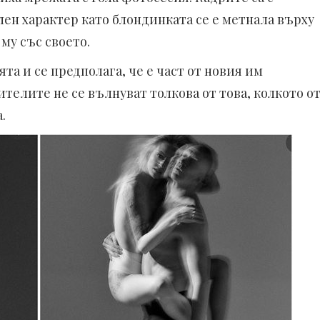
ен характер като блондинката се е метнала върху
му със своето.
та и се предполага, че е част от новия им
телите не се вълнуват толкова от това, колкото о
.