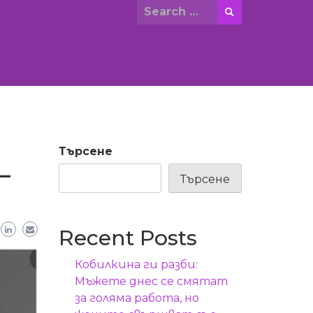
Search
for:
Търсене
 –
Търсене
Recent Posts
Кобилкина ги разби:
Мъжете днес се смятат
за голяма работа, но