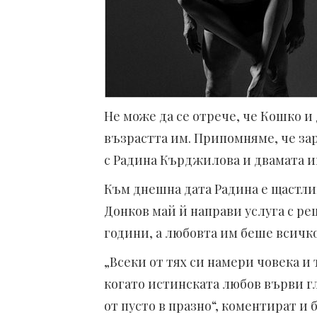
Не може да се отрече, че Кошко и
възрастта им. Припомняме, че за
с Радина Кърджилова и двамата им 
Към днешна дата Радина е щастлив
Донков май й направи услуга с реш
години, а любовта им беше всичко
„Всеки от тях си намери човека и 
когато истинската любов върви гл
от пусто в празно“, коментират и 