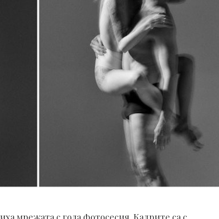
ха мрежата с гола фотосесия. Кадрите са с