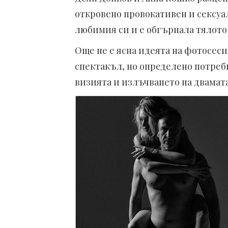
откровено провокативен и сексуал
любимия си и е обгърнала тялото 
Още не е ясна идеята на фотосесия
спектакъл, но определено потреби
визията и излъчването на двамата