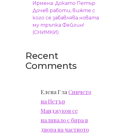
Ирмена: Докато Петър
Дочев работи, вижте с
кого се забавлява новата
му тръпка Фейгин!
(СНИМКИ)
т
Recent
Comments
Елена Г
за
Синчето
на Петър
Манджуков се
наливало с бира в
двора на частното