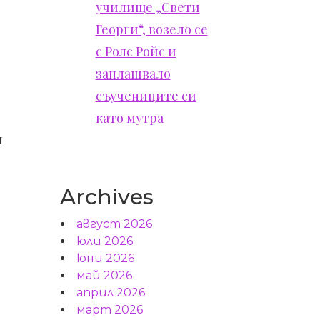
училище „Свети
Георги“, возело се
с Ролс Ройс и
заплашвало
съучениците си
като мутра
и
Archives
август 2026
юли 2026
юни 2026
май 2026
април 2026
март 2026