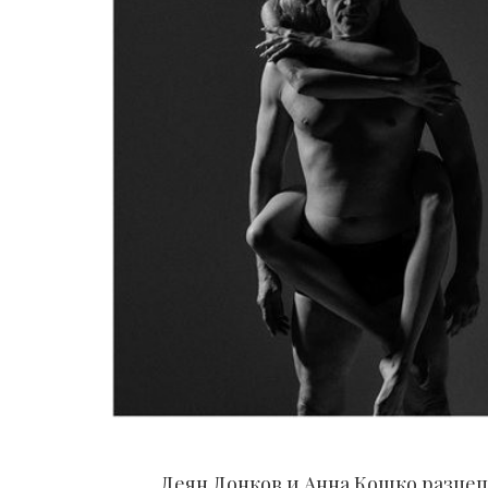
Деян Донков и Анна Кошко разцепи