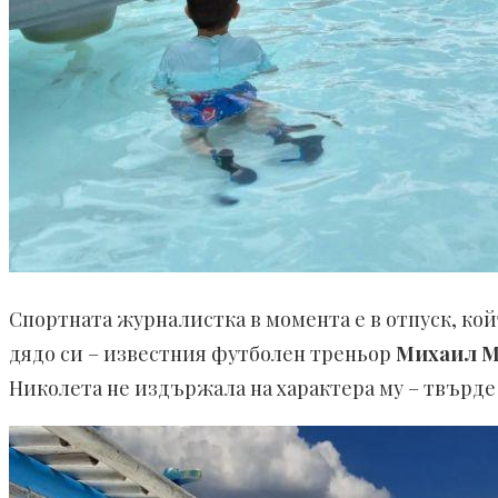
Спортната журналистка в момента е в отпуск, ко
дядо си – известния футболен треньор
Михаил М
Николета не издържала на характера му – твърде