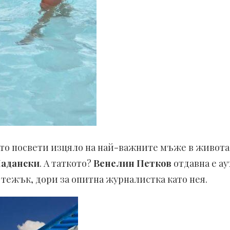
йто посвети изцяло на най-важните мъже в живота
адански
. А таткото?
Венелин Петков
отдавна е ау
 тежък, дори за опитна журналистка като нея.