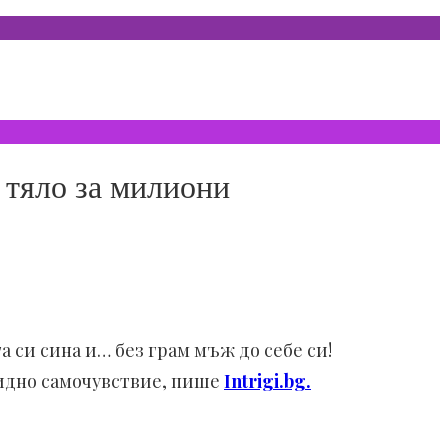
 тяло за милиони
а си сина и… без грам мъж до себе си!
видно самочувствие, пише
Intrigi.bg.