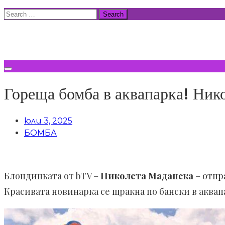
Skip
Search
to
for:
ВСИЧКИ НОВИНИ
content
Гореща бомба в аквапарка! Ник
юли 3, 2025
БОМБА
Блондинката от bTV –
Николета Маданска
– отпр
Красивата новинарка се щракна по бански в акв