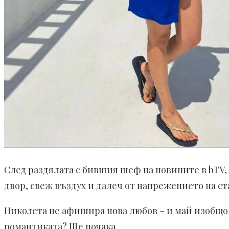
След раздялата с бившия шеф на новините в bTV,
двор, свеж въздух и далеч от напрежението на ста
Николета не афишира нова любов – и май изобщо не
романтиката? Ще почака.