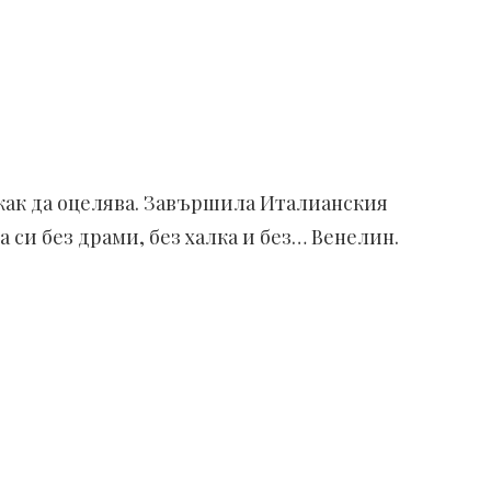
е как да оцелява. Завършила Италианския
а си без драми, без халка и без… Венелин.