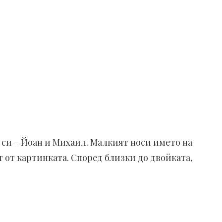
 си – Йоан и Михаил. Малкият носи името на
т от картинката. Според близки до двойката,