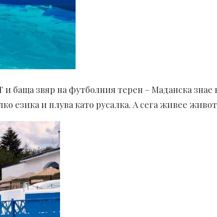
НТ и баща звяр на футболния терен – Маданска зна
лко езика и плува като русалка. А сега живее живот