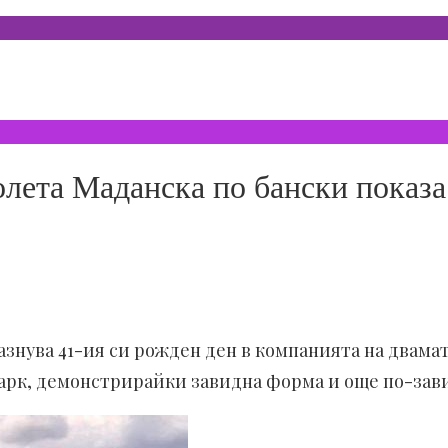
олета Маданска по бански показа
азнува 41-ия си рожден ден в компанията на двамат
апарк, демонстрирайки завидна форма и още по-за