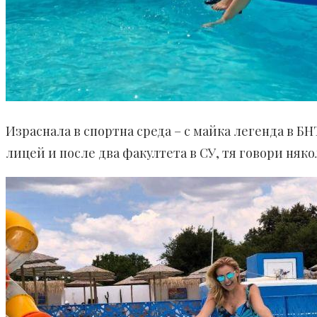
Израснала в спортна среда – с майка легенда в Б
лицей и после два факултета в СУ, тя говори няко