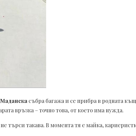
Маданска
събра багажа и се прибра в родната къщ
рата връзка – точно това, от което има нужда.
 търси такава. В момента тя е майка, кариеристка 