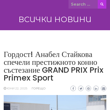
Skip
Search
to
for:
content
ВСИЧКИ НОВИНИ
Гордост! Анабел Стайкова
спечели престижното конно
състезание GRAND PRIX Prix
Primex Sport
ЮНИ 22, 2025
ГОРЕЩО