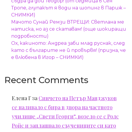
съдра да дои Теодор! (от седмица в Сен
Тропе, глупакът я води на шопинг в Париж –
СНИМКИ)
Мачото Сунай Ремзи ВТРЕЩИ: Светлана ме
натиска, но аз се скатавам! (още шокиращи
подробности)
Ох, какиното: Андреа заби млад руснак, след
като с българите не й провървя! (призна, че
е влюбена в Игор – СНИМКИ)
Recent Comments
Елена Г
за
Синчето на Петър Манджуков
се наливало с бира в двора на частното
училище „Свети Георги“, возело се с Ролс
Ройс и заплашвало съучениците си като