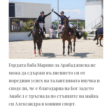
Гордата баба Маринела Арабаджиева не
можа да сдържи вълнението си от
поредния успех на талантливата внучка и
сподели, че е благодарна на Бог задето
Анабел е тръгнала по стъпките на майка
си Александра в конния спорт.