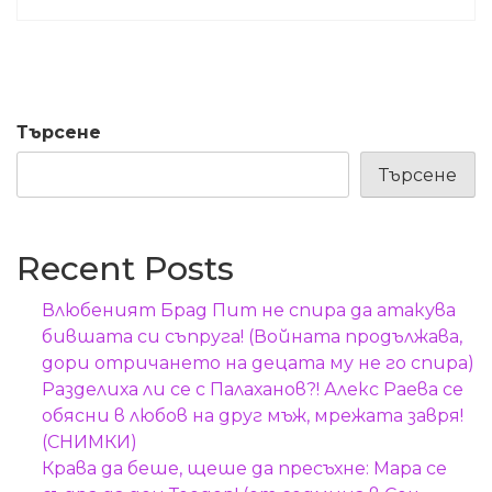
Търсене
Търсене
Recent Posts
Влюбеният Брад Пит не спира да атакува
бившата си съпруга! (Войната продължава,
дори отричането на децата му не го спира)
Разделиха ли се с Палаханов?! Алекс Раева се
обясни в любов на друг мъж, мрежата завря!
(СНИМКИ)
Крава да беше, щеше да пресъхне: Мара се