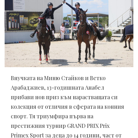
Внучката на Миню Стайков и Ветко
Арабаджиев, 13-годишната Анабел
прибави нов приз към нарастващата си
колекция от отличия в сферата на конния
спорт. Тя триумфира първа на
престижния турнир GRAND PRIX Prix
Primex Sport за деца до 14 години, част от