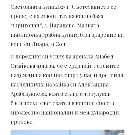
Световната купа 2025 г. Състезанието се
проведе на 22 юни т.г. на конна база
“Фригопан”, с. Царацово. Малката
шампионка грабна купата благодарение на
коня си Диарадо Сон.
С поредния си успех на арената Анабел
Стайкова доказа, че е сред най-големите
надежди на конния спорт у нас и достойна
наследничка на майка си Александра
Арабаджиева, която също е титулуван
български състезател в конния спорт с
множество национални и международни
призове.