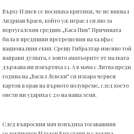
Върху Илиев се посипаха критики, че не викнал
Андриан Краев, който уж играел силно за
португалския средняк „Каса Пия“. Причината
била в предишни прегрешения на халфа с
националния екип. Срещу Гибралтар именно той
направи дузпата, с която аматьорите от малката
държава ни извъртяха 1:1. А в мача с Литва преди
година на „Васил Левски“ си изкара червен
картон в края на първото полувреме, след което
онези ни удариха с 2:0 на наша земя.
След въпросния мач изпъдиха тогавашния
селекционер Младен Кръстаич и сложиха