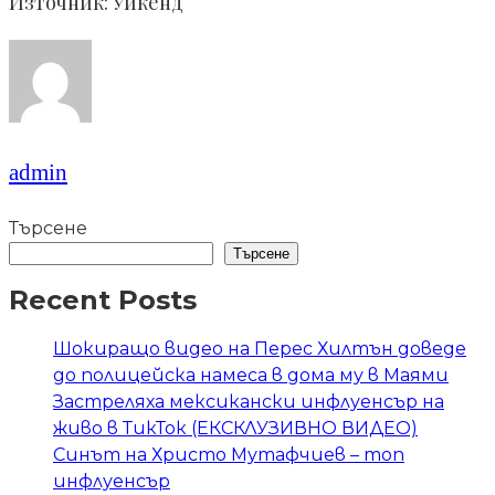
Източник: Уикенд
admin
Търсене
Търсене
Recent Posts
Шокиращо видео на Перес Хилтън доведе
до полицейска намеса в дома му в Маями
Застреляха мексикански инфлуенсър на
живо в ТикТок (ЕКСКЛУЗИВНО ВИДЕО)
Синът на Христо Мутафчиев – топ
инфлуенсър