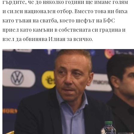
гърдите, че до няколко години ще имаме голям
и силен национален отбор. Вместо това ни биха
като тъпан на сватба, което шефът на БФС
приел като камъни в собствената си градина и
взел да обвинява Илиан за всичко.