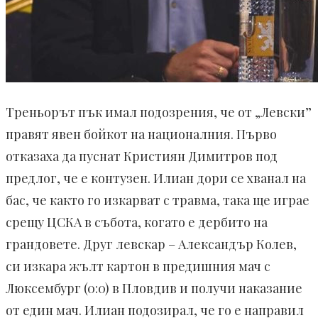
Треньорът пък имал подозрения, че от „Левски”
правят явен бойкот на националния. Първо
отказаха да пуснат Кристиян Димитров под
предлог, че е контузен. Илиан дори се хванал на
бас, че както го изкарват с травма, така ще играе
срещу ЦСКА в събота, когато е дербито на
грандовете. Друг левскар – Александър Колев,
си изкара жълт картон в предишния мач с
Люксембург (0:0) в Пловдив и получи наказание
от един мач. Илиан подозирал, че го е направил