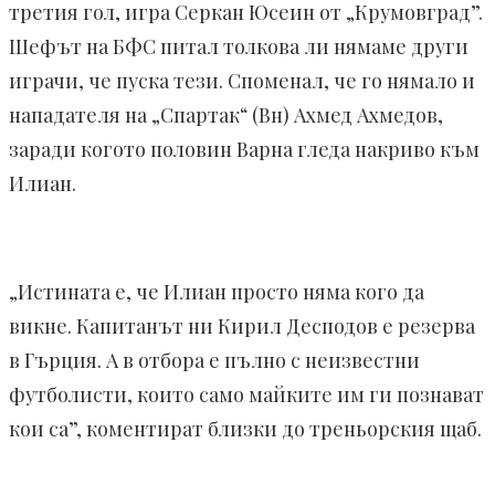
третия гол, игра Серкан Юсеин от „Крумовград”.
Шефът на БФС питал толкова ли нямаме други
играчи, че пуска тези. Споменал, че го нямало и
нападателя на „Спартак“ (Вн) Ахмед Ахмедов,
заради когото половин Варна гледа накриво към
Илиан.
„Истината е, че Илиан просто няма кого да
викне. Капитанът ни Кирил Десподов е резерва
в Гърция. А в отбора е пълно с неизвестни
футболисти, които само
майките им ги познават
кои са”, коментират близки до треньорския щаб.