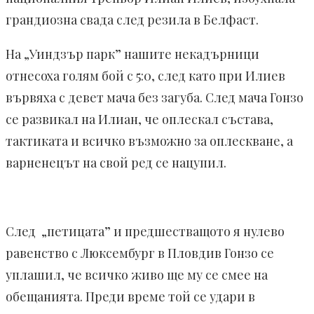
грандиозна свада след резила в Белфаст.
На „Уиндзър парк” нашите некадърници
отнесоха голям бой с 5:0, след като при Илиев
вървяха с девет мача без загуба. След мача Гонзо
се развикал на Илиан, че оплескал състава,
тактиката и всичко възможно за оплескване, а
варненецът на свой ред се нацупил.
След
„петицата” и предшестващото я нулево
равенство с Люксембург в Пловдив Гонзо се
уплашил, че всичко живо ще му се смее на
обещанията. Преди време той се удари в