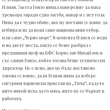
Илиан. Засега Гонзо нямал намерение да маха
треньора заради една загуба, макар и с пет гола.
Няма да е чудно обаче, ако му постави условие да
избира или да води само националния отбор,
или само „Черно море“. В момента Илиев се води
и на двете места, както се беше разбрал с
предишния шеф на БФС Борислав Михайлов и
със самия Гонзо, който тогава беше технически
директор. Не е ясно, ако му бъде поставено
такова условие, дали Илиан няма да избере
сигурния варненски пристан на „Тича”, където
нито някой иска да го маха, нито му се бъркат в
работата.