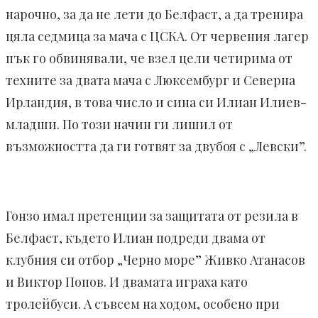
нарочно, за да не лети до Белфаст, а да тренира
цяла седмица за мача с ЦСКА. От червения лагер
пък го обвинявали, че взел цели четирима от
техните за двата мача с Люксембург и Северна
Ирландия, в това число и сина си Илиан Илиев-
младши. По този начин ги лишил от
възможността да ги готвят за двубоя с „Левски”.
Гонзо имал претенции за защитата от резила в
Белфаст, където Илиан подреди двама от
клубния си отбор „Черно море” Живко Атанасов
и Виктор Попов. И двамата играха като
тролейбуси. А съвсем на ходом, особено при