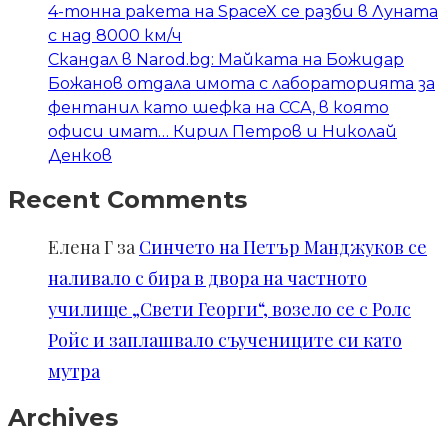
4-тонна ракета на SpaceX се разби в Луната
с над 8000 км/ч
Скандал в Narod.bg: Майката на Божидар
Божанов отдала имота с лабораторията за
фентанил като шефка на ССА, в която
офиси имат… Кирил Петров и Николай
Денков
Recent Comments
Елена Г
за
Синчето на Петър Манджуков се
наливало с бира в двора на частното
училище „Свети Георги“, возело се с Ролс
Ройс и заплашвало съучениците си като
мутра
Archives