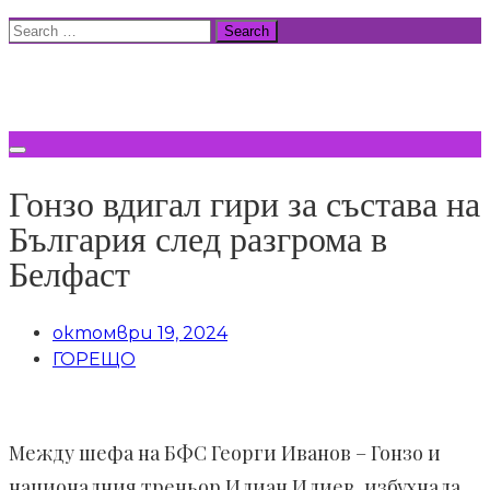
Skip
Search
to
for:
ВСИЧКИ НОВИНИ
content
Гонзо вдигал гири за състава на
България след разгрома в
Белфаст
октомври 19, 2024
ГОРЕЩО
Между шефа на БФС Георги Иванов – Гонзо и
националния треньор Илиан Илиев, избухнала