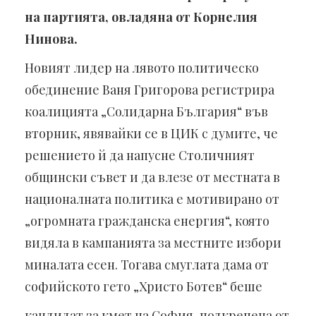
на партията, овладяна от Корнелия
Нинова.
Новият лидер на лявото политическо
обединение Ваня Григорова регистрира
коалицията „Солидарна България“ във
вторник, явявайки се в ЦИК с думите, че
решението й да напусне Столичният
общински съвет и да влезе от местната в
националната политика е мотивирано от
„огромната гражданска енергия“, която
видяла в кампанията за местните избори
миналата есен. Тогава смуглата дама от
софийското гето „Христо Ботев“ беше
кандидат за кмет на София, подкрепена от