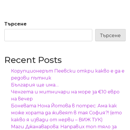
Търсене
Търсене
Recent Posts
Корупционерът Пеевски откри какво е да е
редови пътник
България ще има…
Ченгета и митничари на море за €10 евро
на вечер
Боневата Нона Йотова в потрес: Ама как
може хората да живеят в тая София?! (ето
какво я извади от нерви – ВИЖ ТУК)
Маги Джанаварова: Направих топ тяло за