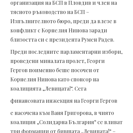
организация на БСП в Пловдив и член на
тясното ръководство на БСП –
Изпълнителното бюро, преди да влезе в
конфликт с Корнелия Нинова заради
близостта си с президента Румен Радев.
Преди последните парламентарни избори,
проведени миналата пролет, Георги
Гергов поименно беше посочен от
Корнелия Нинова като спонсор на
коалицията „Левицата!“. Сега
финансовата инжекция на Георги Гергов
е насочена към Ваня Григорова, в чиято
коалиция „Солидарна България“ се вливат
три формации от бившата „Левицата!“ –