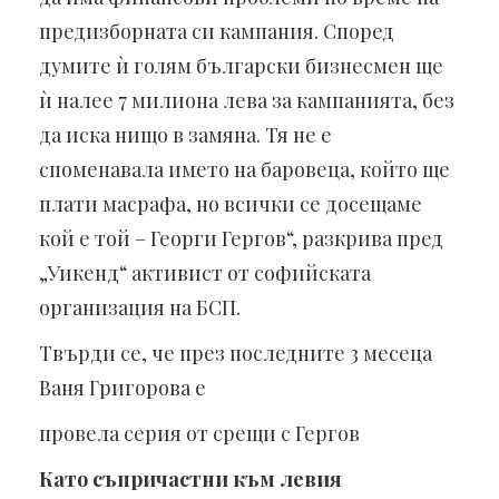
предизборната си кампания. Според
думите ѝ голям български бизнесмен ще
ѝ налее 7 милиона лева за кампанията, без
да иска нищо в замяна. Тя не е
споменавала името на баровеца, който ще
плати масрафа, но всички се досещаме
кой е той – Георги Гергов“, разкрива пред
„Уикенд“ активист от софийската
организация на БСП.
Твърди се, че през последните 3 месеца
Ваня Григорова е
провела серия от срещи с Гергов
Като съпричастни към левия