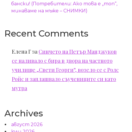
бански! (Потребители: Ако това е „топ“,
минаваме на мъже – СНИМКИ)
Recent Comments
Елена Г
за
Синчето на Петър Манджуков
се наливало с бира в двора на частното
училище „Свети Георги“, возело се с Ролс
Ройс и заплашвало съучениците си като
мутра
Archives
август 2026
юли 2026