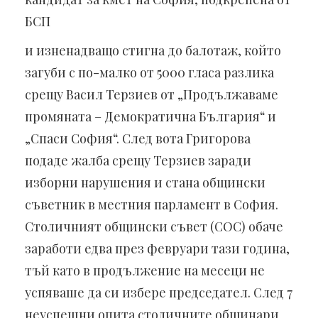
БСП
и изненадващо стигна до балотаж, който
загуби с по-малко от 5000 гласа разлика
срещу Васил Терзиев от „Продължаваме
промяната – Демократична България“ и
„Спаси София“. След вота Григорова
подаде жалба срещу Терзиев заради
изборни нарушения и стана общински
съветник в местния парламент в София.
Столичният общински съвет (СОС) обаче
заработи едва през февруари тази година,
тъй като в продължение на месеци не
успяваше да си избере председател. След 7
неуспешни опита столичните общинари