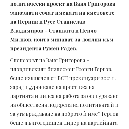
политически проект на Ваня Григорова
запознати сочат имената на кметовете
на Перник и Русе Станислав
Владимиров – Станката и Пенчо
Милков, които минават за лоялни към
президента Румен Радев.
Спонсорът на Ваня Григорова –
пловдивският бизнесмен Георги Гергов,
беше изключен от БСП през януари 2021 г.
заради „уронване на престижа на
партията и липса на работа за осигуряване
на обществена подкрепа на политиката ѝ и
за утвърждаване на доброто ѝ име“. Гергов
беше дългогодишен лидер на партийната