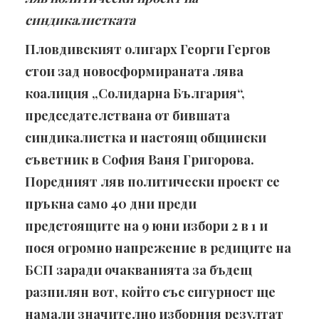
синдикалистката
Пловдивският олигарх Георги Гергов
стои зад новосформираната лява
коалиция „Солидарна България“,
председателствана от бившата
синдикалистка и настоящ общински
съветник в София Ваня Григорова.
Поредният ляв политически проект се
пръкна само 40 дни преди
предстоящите на 9 юни избори 2 в 1 и
пося огромно напрежение в редиците на
БСП заради очакванията за бъдещ
разпилян вот, който със сигурност ще
намали значително изборния резултат