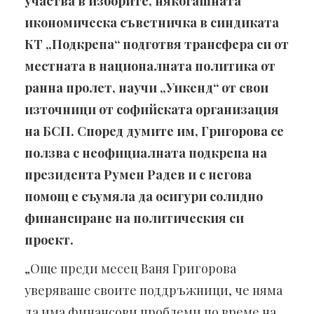
участва в изборите, някогашната
икономическа съветничка в синдиката
КТ „Подкрепа“ подготвя трансфера си от
местната в националната политика от
ранна пролет, научи „Уикенд“ от свои
източници от софийската организация
на БСП. Според думите им, Григорова се
ползва с неофициалната подкрепа на
президента Румен Радев и с негова
помощ е съумяла да осигури солидно
финансиране на политическия си
проект.
„Още преди месец Ваня Григорова
уверяваше своите поддръжници, че няма
да има финансови проблеми по време на