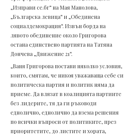
„Изправи се.бг“ на Мая Манолова,
„Българска левица“ и „Обединена
социалдемокрация“. Извън борда на
лявото обединение около Григорова
остана единствено партията на Татяна
Дончева „Движение 21“.
„Ваня Григорова постави няколко условия,
които, смятам, че никоя уважаваща себе си
политическа партия и политик няма да
приеме. Да влязат в коалицията партиите
без лидерите, тя да ги ръководи
еднолично, еднолично да взема решения
по всички въпроси от политиките, през
приоритетите, до листите и хората,