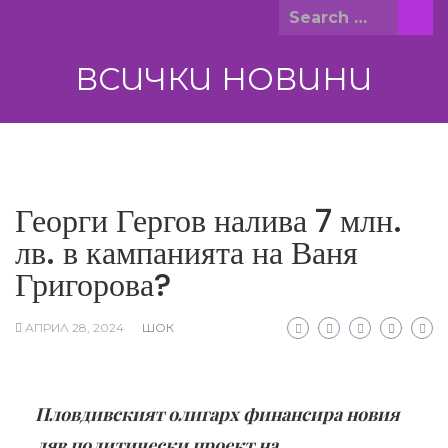
Skip
Search
to
for:
content
ВСИЧКИ НОВИНИ
Георги Гергов налива 7 млн.
лв. в кампанията на Ваня
Григорова?
АПРИЛ 28, 2024
ШОК
Пловдивският олигарх финансира новия
ляв политически проект на