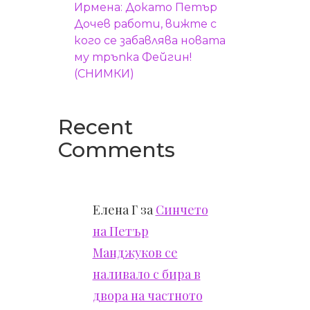
Ирмена: Докато Петър
Дочев работи, вижте с
кого се забавлява новата
му тръпка Фейгин!
(СНИМКИ)
Recent
Comments
Елена Г
за
Синчето
на Петър
Манджуков се
наливало с бира в
двора на частното