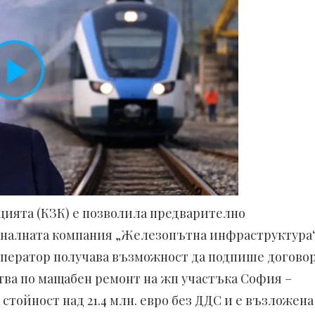
цията (КЗК) е позволила предварително
налната компания „Железопътна инфраструктура
оператор получава възможност да подпише догово
ства по мащабен ремонт на жп участъка София –
стойност над 21.4 млн. евро без ДДС и е възложена