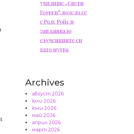
училище „Свети
Георги“, возело се
с Ролс Ройс и
а
заплашвало
съучениците си
като мутра
Archives
август 2026
юли 2026
юни 2026
май 2026
д
април 2026
март 2026