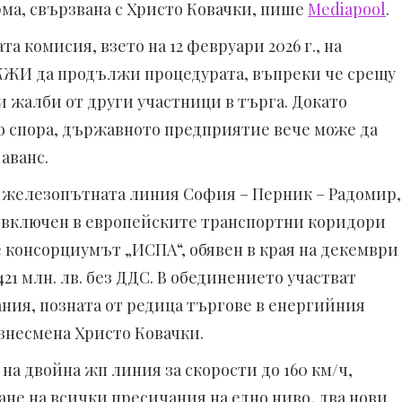
рма, свързвана с Христо Ковачки, пише
Mediapool
.
 комисия, взето на 12 февруари 2026 г., на
НКЖИ да продължи процедурата, въпреки че срещу
и жалби от други участници в търга. Докато
о спора, държавното предприятие вече може да
аванс.
а железопътната линия София – Перник – Радомир,
 включен в европейските транспортни коридори
е консорциумът „ИСПА“, обявен в края на декември
421 млн. лв. без ДДС. В обединението участват
ания, позната от редица търгове в енергийния
изнесмена Христо Ковачки.
а двойна жп линия за скорости до 160 км/ч,
не на всички пресичания на едно ниво, два нови