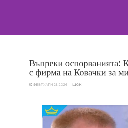
Skip
to
content
Въпреки оспорванията: К
с фирма на Ковачки за м
ФЕВРУАРИ 21, 2026
ШОК