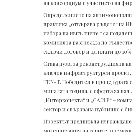
на консорциум с участието на фи
Определението на антимонополната
практика „отвързва ръцете“ на 
избора на изпълнител са подаден
комисията разглежда по съществ
сключи договор и да плати до 10% 
Става дума за реконструкцията н
ключов инфраструктурен проект,
TEN-T. Победител в процедурата 
миналата година, с оферта за над 
„Интерконекта“ и „СА.И.Е“ – комп
сектор и свързвана публично с б
Проектът предвижда изграждане н
модернизация на гарите, премахва