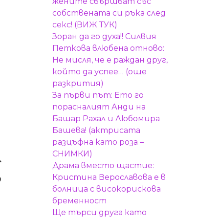
жените свършват със
собствената си ръка след
секс! (ВИЖ ТУК)
Зоран да го духа!! Силвия
Петкова влюбена отново:
Не мисля, че е раждан друг,
който да успее… (още
разкрития)
За първи път: Ето го
порасналият Анди на
Башар Рахал и Любомира
Башева! (актрисата
разцъфна като роза –
СНИМКИ)
“
Драма вместо щастие:
Кристина Верославова е в
р
болница с високорискова
бременност
Ще търси друга като