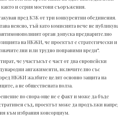
, както и серия мостови съоръжения.
такуван пред КЗК от три конкурентни обединения.
тава неясно, тъй като комисията вече не публикув
 антимонополният орган допуска предварително
озицията на НКЖИ, че проектът е стратегически и
 „значителни или трудно поправими вреди“.
ират, че участъкът е част от два европейски
дународни ангажименти, включително със
поред НКЖИ жалбите целят основно защита на
ците, а не обществената полза.
решение по спора още не е факт и може да бъде
стративен съд, проектът може да продължи напре
ния към избрания консорциум.