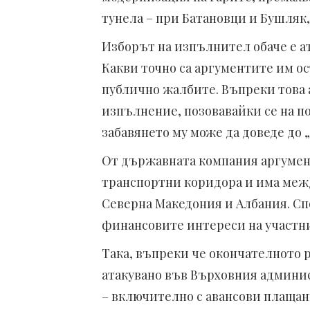
тунела – при Батановци и Бушляк
Изборът на изпълнител обаче е а
Какви точно са аргументите им ос
публично жалбите. Въпреки това
изпълнение, позовавайки се на п
забавянето му може да доведе до
От държавната компания аргумент
транспортни коридора и има меж
Северна Македония и Албания. С
финансовите интереси на участни
Така, въпреки че окончателното 
атакувано във Върховния админи
– включително с авансови плаща