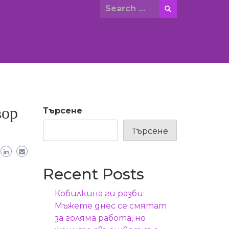
Search
for:
вор
Търсене
Търсене
Recent Posts
Кобилкина ги разби:
Мъжете днес се смятат
за голяма работа, но