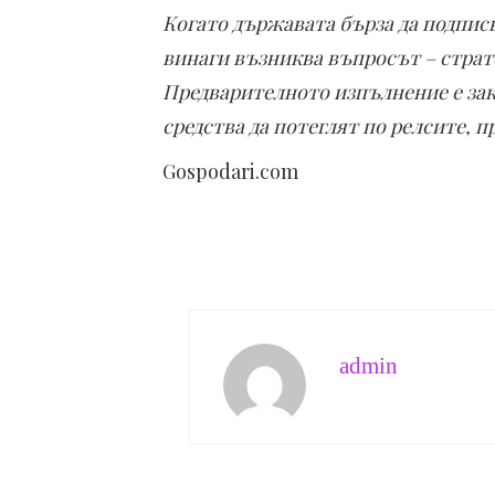
Когато държавата бърза да подписв
винаги възниква въпросът – страт
Предварителното изпълнение е зак
средства да потеглят по релсите, п
Gospodari.com
admin