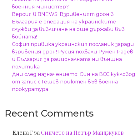
военния министър?
Версия в BNEWS: Взривеният дрон в
България е операция на украинските
служби за въвличане на още държави във
войната!
София привика украинския посланик заради
взривения дрон! Русия похвали Румен Радев
и България за рационалната ни външна
политика!
Дни след назначението: Син на ВСС кукловод
от запис с Гешев приютен във военна
прокуратура
Recent Comments
Елена Г
за
Синчето на Петър Манджуков