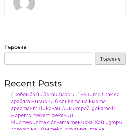
Търсене
Търсене
Recent Posts
Екобомба в Свети Влас и „Елените“! Как се
грабят милиони в сянката на кмета-
арестант Николай Димитров, докато в
морето текат фекалии
Мистерията с бялата тениска: Кой изтри
логото на „Кинтекс“ от гърдите на