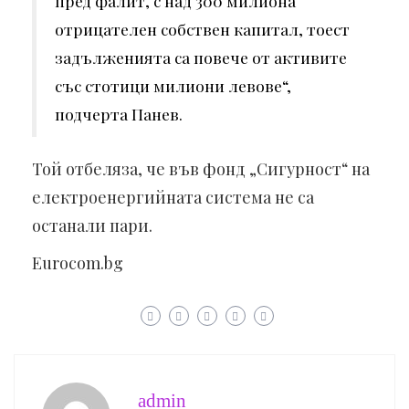
пред фалит, с над 300 милиона
отрицателен собствен капитал, тоест
задълженията са повече от активите
със стотици милиони левове“,
подчерта Панев.
Той отбеляза, че във фонд „Сигурност“ на
електроенергийната система не са
останали пари.
Eurocom.bg
admin