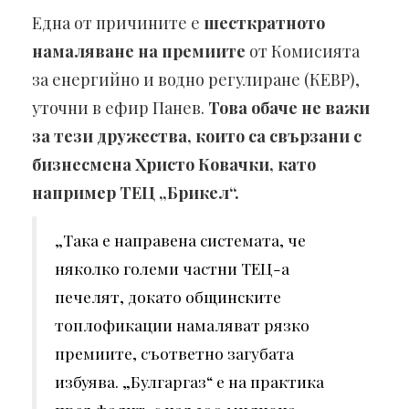
Една от причините е
шесткратното
намаляване на премиите
от Комисията
за енергийно и водно регулиране (КЕВР),
уточни в ефир Панев.
Това обаче не важи
за тези дружества, които са свързани с
бизнесмена Христо Ковачки, като
например ТЕЦ „Брикел“.
„Така е направена системата, че
няколко големи частни ТЕЦ-а
печелят, докато общинските
топлофикации намаляват рязко
премиите, съответно загубата
избуява. „Булгаргаз“ е на практика