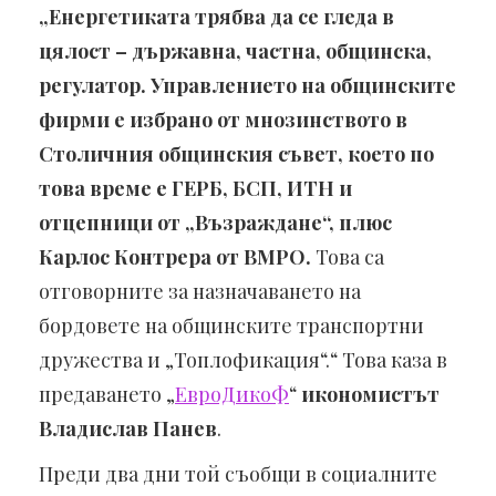
„Енергетиката трябва да се гледа в
цялост – държавна, частна, общинска,
регулатор. Управлението на общинските
фирми е избрано от мнозинството в
Столичния общинския съвет, което по
това време е ГЕРБ, БСП, ИТН и
отцепници от „Възраждане“, плюс
Карлос Контрера от ВМРО.
Това са
отговорните за назначаването на
бордовете на общинските транспортни
дружества и „Топлофикация“.“ Това каза в
предаването „
ЕвроДикоФ
“
икономистът
Владислав Панев
.
Преди два дни той съобщи в социалните