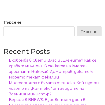
Търсене
Търсене
Recent Posts
Екобомба в Свети Влас и „Елените“! Как се
грабят милиони в сянката на кмета-
арестант Николай Димитров, докато в
морето текат фекалии
Мистерията с бялата тениска: Кой изтри
логото на „Кинтекс“ от гърдите на
военния министър?
Версия в BNEWS: Взривеният дрон в