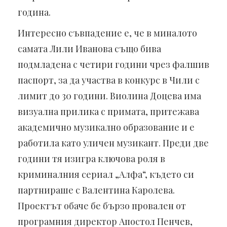
година.
Интересно съвпадение е, че в миналото
самата Лили Иванова също бива
подмладена с четири години чрез фалшив
паспорт, за да участва в конкурс в Чили с
лимит до 30 години. Виолина Доцева има
визуална прилика с примата, притежава
академично музикално образование и е
работила като уличен музикант. Преди две
години тя изигра ключова роля в
криминалния сериал „Алфа“, където си
партнираше с Валентина Каролева.
Проектът обаче бе бързо провален от
програмния директор Апостол Пенчев,