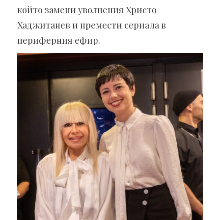
който замени уволнения Христо
Хаджитанев и премести сериала в
периферния ефир.