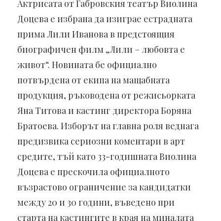
Актрисата от Габровския театър Виолина
Доцева е избрана да изиграе естрадната
прима Лили Иванова в предстоящия
биографичен филм „Лили – любовта е
живот“. Новината бе официално
потвърдена от екипа на мащабната
продукция, ръководена от режисьорката
Яна Титова и кастинг директора Боряна
Братоева. Изборът на главна роля веднага
предизвика сериозни коментари в арт
средите, тъй като 33-годишната Виолина
Доцева е прескочила официалното
възрастово ограничение за кандидатки
между 20 и 30 години, въведено при
старта на кастингите в края на миналата