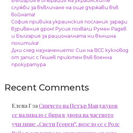
България е операция на украинските
служби за въвличане на още държави във
войната!
София привика украинския посланик заради
взривения дрон! Русия похвали Румен Радев
и България за рационалната ни външна
политика!
Дни след назначението: Син на ВСС кукловод
от запис с Гешев приютен във военна
прокуратура
Recent Comments
Елена Г
за
Синчето на Петър Манджуков
се наливало с бира в двора на частното
училище „Свети Георги“, возело се с Ролс