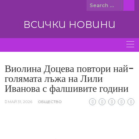
Skip
Search
to
for:
content
ВСИЧКИ НОВИНИ
Виолина Доцева повтори най-
голямата лъжа на Лили
Иванова с фалшивите години
МАЙ 31, 2026
ОБЩЕСТВО