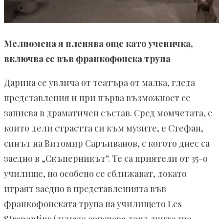
Мелпомена я пленява още като ученичка,
включва се във франкофонска трупа
Дарина се увлича от театъра от малка, гледа
представления и при първа възможност се
записва в драматичен състав. Сред момчетата, с
които дели страстта си към музите, е Стефан,
синът на Витомир Саръиванов, с когото днес са
заедно в „Скъперникът“. Те са приятели от 35-о
училище, но особено се сближават, докато
играят заедно в представленията във
франкофонската трупа на училището Les