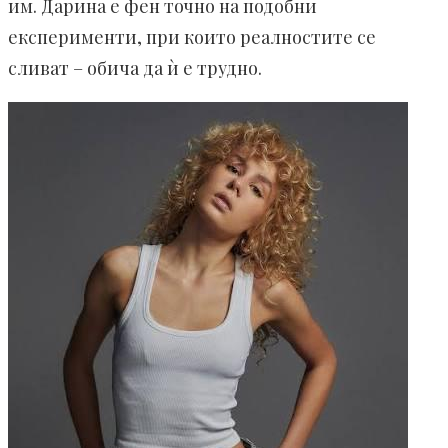
им. Дарина е фен точно на подобни
експерименти, при които реалностите се
сливат – обича да ѝ е трудно.