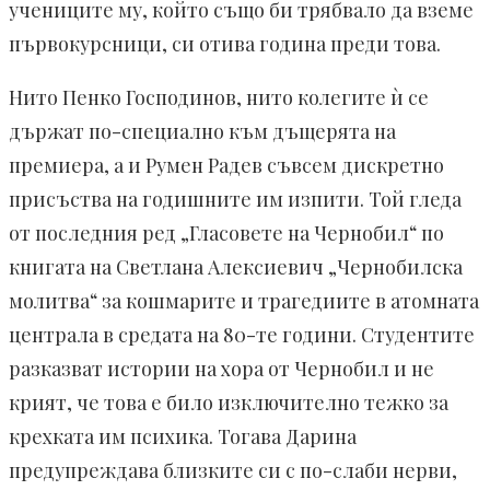
учениците му, който също би трябвало да вземе
първокурсници, си отива година преди това.
Нито Пенко Господинов, нито колегите ѝ се
държат по-специално към дъщерята на
премиера, а и Румен Радев съвсем дискретно
присъства на годишните им изпити. Той гледа
от последния ред „Гласовете на Чернобил“ по
книгата на Светлана Алексиевич „Чернобилска
молитва“ за кошмарите и трагедиите в атомната
централа в средата на 80-те години. Студентите
разказват истории на хора от Чернобил и не
крият, че това е било изключително тежко за
крехката им психика. Тогава Дарина
предупреждава близките си с по-слаби нерви,