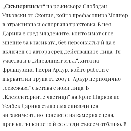
„Скъперникът“
на режисьора Слободан
Унковски от Скопие, който префасонира Молиер
в атрактивна и оспорвана трактовка. В нея
Дарина е сред младежите, които имат свое
мнение за класиката, без персонажът ѝ да е
включен от автора сред действащите лица. Тя
участва и в „Идеалният мъж“, хита на
французина Тиери Аркур, който работи с
първата ни трупа от 2007 г. Аркур периодично
„освежава“ състава с нови лица. В
„Елементарните частици“ на Крис Шарков по
Уелбек Дарина също има епизодичен
ангажимент, но понеже е на камерна сцена,
превъплъщението ѝ се следи съвсем отблизо. В