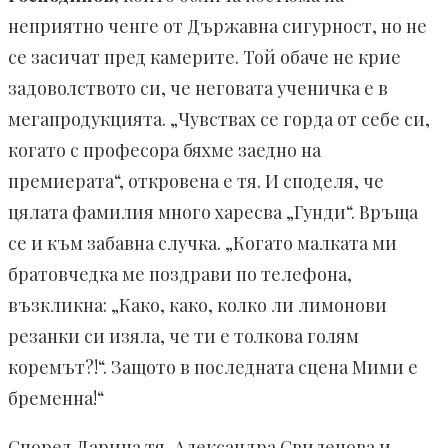
неприятно ченге от Държавна сигурност, но не
се засичат пред камерите. Той обаче не крие
задоволството си, че неговата ученичка е в
мегапродукцията. „Чувствах се горда от себе си,
когато с професора бяхме заедно на
премиерата“, откровена е тя. И споделя, че
цялата фамилия много харесва „Гунди“. Връща
се и към забавна случка. „Когато малката ми
братовчедка ме поздрави по телефона,
възкликна: „Како, како, колко ли лимонови
резанки си изяла, че ти е толкова голям
коремът?!“. Защото в последната сцена Мими е
бременна!“
Според Дарина тя, Александра Свиленова и