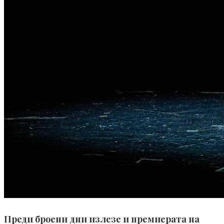
Преди броени дни излезе и премиерата на