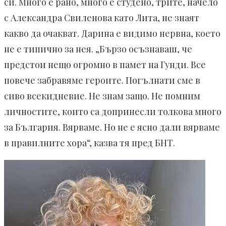
си. Много е рано, много е студено, трите, начело
с Александра Свиленова като Лита, не знаят
какво да очакват. Дарина е видимо нервна, което
не е типично за нея. „Бързо осъзнаваш, че
предстои нещо огромно в памет на Гунди. Все
повече забравяме героите. Погълнати сме в
сиво всекидневие. Не знам защо. Не помним
личностите, които са допринесли толкова много
за България. Вярваме. Но не е ясно дали вярваме
в правилните хора“, казва тя пред БНТ.