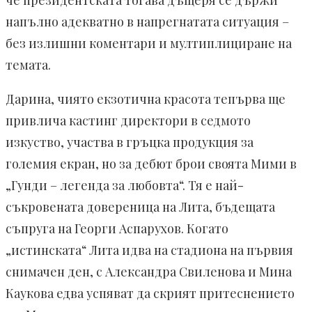
че президентската тогава дъщеря се държи
напълно адекватно в напрегнатата ситуация –
без излишни коментари и мултиплициране на
темата.
Дарина, чиято екзотична красота тепърва ще
привлича кастинг директори в седмото
изкуство, участва в гръцка продукция за
големия екран, но за дебют брои своята Мими в
„Гунди – легенда за любовта“. Тя е най-
съкровената довереница на Лита, бъдещата
съпруга на Георги Аспарухов. Когато
„истинската“ Лита идва на стадиона на първия
снимачен ден, с Александра Свиленова и Мина
Каукова едва успяват да скрият притеснението