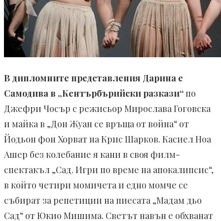
В дипломните представления Дарина е
Самодива в „Кентърбърийски разкази“
по
Джефри Чосър с режисьор Мирослава Гоговска
и майка в „Дон Жуан се връща от война“ от
Йодьон фон Хорват на Крис Шарков. Касиел Ноа
Ашер без колебание я кани в своя филм-
спектакъл „Сад. Игри по време на апокалипсис“,
в който четири момичета и едно момче се
събират за репетиции на пиесата „Мадам дьо
Сад“ от Юкио Мишима. Светът навън е обхванат