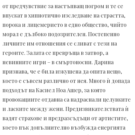
от предчувствие за настъпващ погром и те се
впускат в хипнотично изследване на страстта,
порока и лицемерието в едно общество, чийто
морал е дълбоко подозрителен. Постепенно
личните им отношения се сливат с тези на
героите. Залата се превръща в затвор, а
невинните игри – в смъртоносни. Дарина
признава, че е била изкушена да опита нещо,
което е съвсем различно от нея. Много ѝ допада
подходът на Касиел Ноа Ашер, за която
провокациите отдавна са надраснали целувките
и ласките между жени. Предизвикателствата ѝ
вадят страхове и предразсъдъци от артистите,
което пък допълнително възбужда енергията