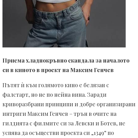
Приема хладнокръвно скандала за началото
си в киното в проект на Максим Генчев
Пътят ѝ към голямото кино е белязан с
фалстарт, но не по нейна вина. Заради
криворазбрани принципи и добре организирани
интриги Максим Генчев – трън в очите на
гилдията с филмите си за Левски и Ботев, не
успява да осъществи проекта си „1349“ по