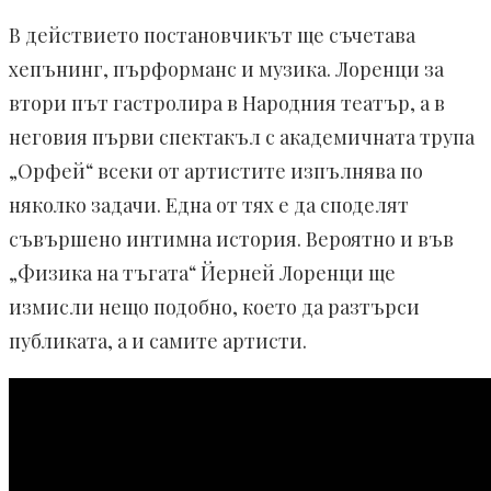
В действието постановчикът ще съчетава
хепънинг, пърформанс и музика. Лоренци за
втори път гастролира в Народния театър, а в
неговия първи спектакъл с академичната трупа
„Орфей“ всеки от артистите изпълнява по
няколко задачи. Една от тях е да споделят
съвършено интимна история. Вероятно и във
„Физика на тъгата“ Йерней Лоренци ще
измисли нещо подобно, което да разтърси
публиката, а и самите артисти.