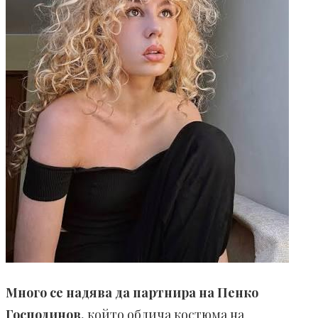
Много се надява да партнира на Пенко
Господинов,
който облича костюма на