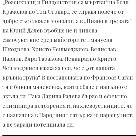
„Розенкранц и Гилденстерн са мъртви“ на Боян
Крачолов по Том Стопард се справя повече от
добре със сложен монолог, а в „Пиано в тревата“
на Юрий Дачев въобще не ѝ липсва
самочувствие сред майсторите Емануела
Шкодрева, Христо Чешмеджиев, Велислав
Павлов, Вяра Табакова. Ненапразно Христо
Чешмеджиев казва за нея, че е „от нашата
кръвна група“. В постановката по Франсоаз Саган
тя е бивша манекенка, която обаче е напълно с
акъла си. Така Дарина Радева бързо и ефектно
елиминира подозренията на хлевоустниците, че
е назначена в Народния театър като парашутист,
а не заради потенциала си.