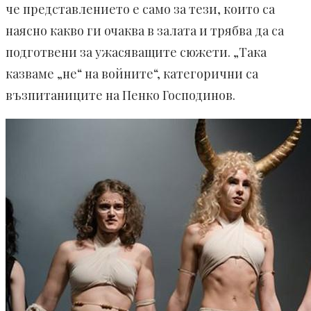
че представлението е само за тези, които са
наясно какво ги очаква в залата и трябва да са
подготвени за ужасяващите сюжети. „Така
казваме „не“ на войните“, категорични са
възпитаниците на Пенко Господинов.