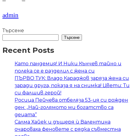
admin
Търсене
Търсене
Recent Posts
Като пандемия! И Ники Кънчев тайно и
полека се е разделил с жена си
ПЪРВО ТУК: Владо Караджов заряза жена си
заради друга, показа я на снимка! Цвети: Ти
си фалшив герой!
Росица Пейчева отбеляза 53-ия си рожден
ден: „Най-голямото ми богатство са
децата“
Салма Хайек и дъщеря ѝ Валентина
очароваха феновете с рядка съвместна