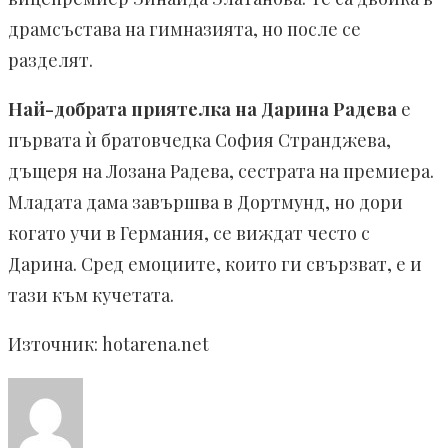
драмсъстава на гимназията, но после се
разделят.
Най-добрата приятелка на Дарина Радева
е
първата ѝ братовчедка София Странджева,
дъщеря на Лозана Радева, сестрата на премиера.
Младата дама завършва в Дортмунд, но дори
когато учи в Германия, се виждат често с
Дарина. Сред емоциите, които ги свързват, е и
тази към кучетата.
Източник: hotarena.net