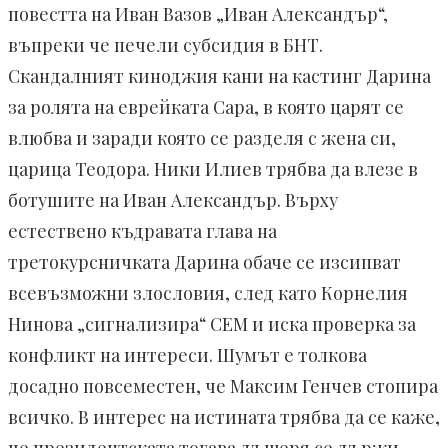
повестта на Иван Вазов „Иван Александър“,
въпреки че печели субсидия в БНТ.
Скандалният киноджия кани на кастинг Дарина
за ролята на еврейката Сара, в която царят се
влюбва и заради която се разделя с жена си,
царица Теодора. Ники Илиев трябва да влезе в
ботушите на Иван Александър. Върху
естествено къдравата глава на
третокурсничката Дарина обаче се изсипват
всевъзможни злословия, след като Корнелия
Нинова „сигнализира“ СЕМ и иска проверка за
конфликт на интереси. Шумът е толкова
досадно повсеместен, че Максим Генчев стопира
всичко. В интерес на истината трябва да се каже,