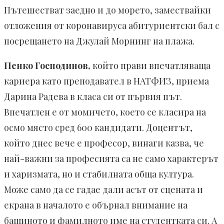
Пътешестват заедно и до морето, замествайки
отложения от коронавируса абитуриентски бал с
посрещането на Джулай Морнинг на плажа.
Пенко Господинов,
който прави впечатляваща
кариера като преподавател в НАТФИЗ, приема
Дарина Радева в класа си от първия път.
Впечатлен е от момичето, което се класира на
осмо място сред 600 кандидати. Доцентът,
който днес вече е професор, винаги казва, че
най-важни за професията са не само характерът
и харизмата, но и стабилната обща култура.
Може само да се гадае дали асът от сцената и
екрана в началото е обърнал внимание на
бащиното и фамилното име на студентката си. А