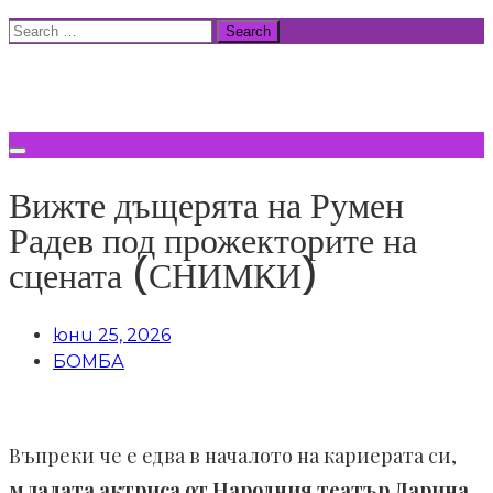
Skip
Search
to
for:
ВСИЧКИ НОВИНИ
content
Вижте дъщерята на Румен
Радев под прожекторите на
сцената (СНИМКИ)
юни 25, 2026
БОМБА
Въпреки че е едва в началото на кариерата си,
младата актриса от Народния театър Дарина