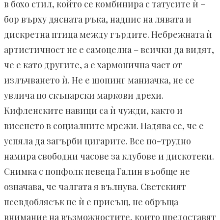
в бохо стил, който се комбинира с татусите ѝ –
бор върху дясната ръка, надпис на лявата и
дискретна птица между гърдите. Небрежната ѝ
артистичност не е самоцелна – всички да видят,
че е като другите, а е хармонична част от
излъчването ѝ. Не е шопинг маниачка, не се
увлича по скъпарски маркови дрехи.
Кифленските навици са ѝ чужди, както и
висенето в социалните мрежи. Надява се, че е
успяла да загърби цигарите. Все по-трудно
намира свободни часове за клубове и дискотеки.
Снимка с попфолк певеца Галин въобще не
означава, че чалгата я вълнува. Светският
псевдоблясък не ѝ е присъщ, не обръща
внимание на възможностите, които предоставят