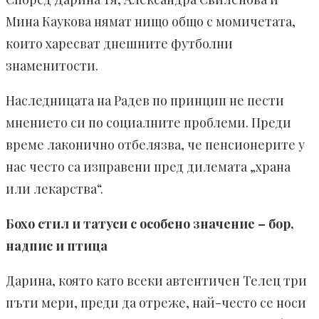
Мина Каукова нямат нищо общо с момичетата,
които харесват днешните футболни
знаменитости.
Наследницата на Радев по принцип не пести
мнението си по социалните проблеми. Преди
време лаконично отбелязва, че пенсионерите у
нас често са изправени пред дилемата „храна
или лекарства“.
Бохо стил и татуси с особено значение – бор,
надпис и птица
Дарина, която като всеки автентичен Телец три
пъти мери, преди да отреже, най-често се носи