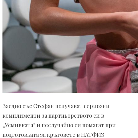
Заедно със Стефан получават сериозни
комплименти за партньорството си в
„Усмивката“ и неслучайно си помагат при
подготовката за кръговете в НАТФИЗ.