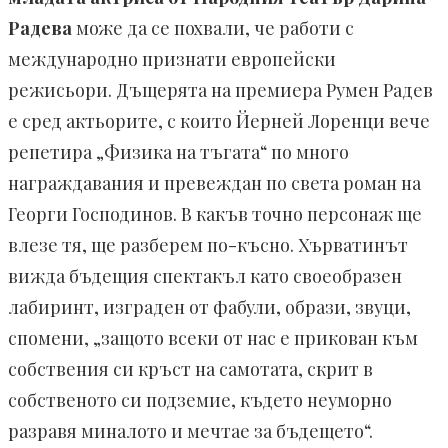
Радева
може да се похвали, че работи с
международно признати европейски
режисьори. Дъщерята на премиера Румен Радев
е сред актьорите, с които Йерней Лоренци вече
репетира „Физика на тъгата“ по много
награждавания и превеждан по света роман на
Георги Господинов. В какъв точно персонаж ще
влезе тя, ще разберем по-късно. Хърватинът
вижда бъдещия спектакъл като своеобразен
лабиринт, изграден от фабули, образи, звуци,
спомени, „защото всеки от нас е прикован към
собствения си кръст на самотата, скрит в
собственото си подземие, където неуморно
разравя миналото и мечтае за бъдещето“.