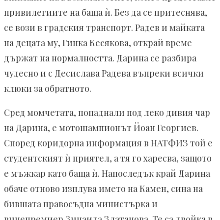
привилегиите на баща ѝ. Без да се притеснява,
се вози в градския транспорт. Радев и майката
на децата му, Гинка Кесякова, открай време
държат на нормалността. Дарина се разбира
чудесно и с Десислава Радева въпреки всички
клюки за обратното.
Сред момчетата, попаднали под леко дивия чар
на Дарина, е мотошампионът Йоан Георгиев.
Според коридорна информация в НАТФИЗ той е
студентският ѝ приятел, а тя го харесва, защото
е мъжкар като баща ѝ. Напоследък край Дарина
обаче отново изплува името на Камен, сина на
бившата правосъдна министърка и
вицепремиер Зинаида Златанова. Те са двойка в