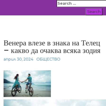
Skip
Search
to
for:
content
ВСИЧКИ НОВИНИ
Венера влезе в знака на Телец
– какво да очаква всяка зодия
април 30, 2024
ОБЩЕСТВО