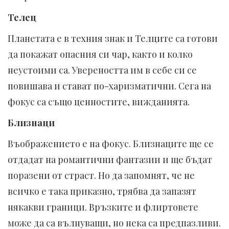
Телец
Планетата е в техния знак и Телците са готови
да покажат опасния си чар, както и колко
неустоими са. Увереността им в себе си се
повишава и стават по-харизматични. Сега на
фокус са също ценностите, вижданията.
Близнаци
Въображението е на фокус. Близнаците ще се
отдадат на романтични фантазии и ще бъдат
поразени от страст. Но да запомнят, че не
всичко е така приказно, трябва да запазят
някакви граници. Връзките и флиртовете
може да са вълнуващи, но нека са предпазливи.