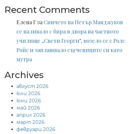
Recent Comments
Елена Г
за
Синчето на Петър Манджуков
се наливало с бира в двора на частното
училище „Свети Георги“, возело се с Ролс
Ройс и заплашвало съучениците си като
мутра
Archives
август 2026
юли 2026
юни 2026
май 2026
април 2026
март 2026
февруари 2026