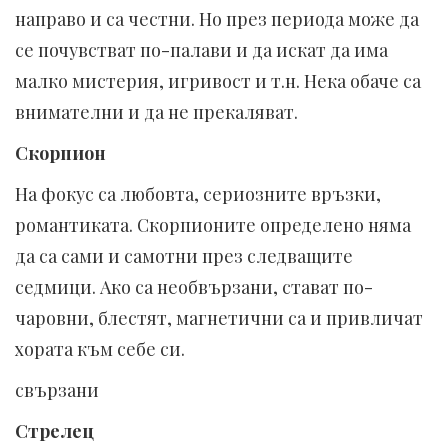
направо и са честни. Но през периода може да
се почувстват по-палави и да искат да има
малко мистерия, игривост и т.н. Нека обаче са
внимателни и да не прекаляват.
Скорпион
На фокус са любовта, сериозните връзки,
романтиката. Скорпионите определено няма
да са сами и самотни през следващите
седмици. Ако са необвързани, стават по-
чаровни, блестят, магнетични са и привличат
хората към себе си.
свързани
Стрелец