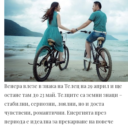
Венера влезе в знака на Телец на 29 април и ще
остане там до 23 май. Телците са земни знаци –
стабилни, сериозни, лоялни, но и доста
чувствени, романтични. Енергията през
периода е идеална за прекарване на повече