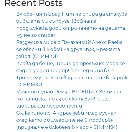
Recent Posts
Влюбеният Брад Пит не спира да атакува
бившата си съпруга! (Войната
продължава, дори отричането на децата
му не го спира)
Разделиха ли се с Палаханов?! Алекс Раева
се обясни в любов на друг мъж, мрежата
завря! (СНИМКИ)
Крава да беше, щеше да пресъхне: Мара се
съдра да дои Теодор! (от седмица в Сен
Тропе, глупакът я води на шопинг в Париж
– СНИМКИ)
Мачото Сунай Ремзи ВТРЕЩИ: Светлана
ме натиска, но аз се скатавам! (още
шокиращи подробности)
Ох, какиното: Андреа заби млад руснак,
след като с българите не й провървя!
(призна, че е влюбена в Игор – СНИМКИ)