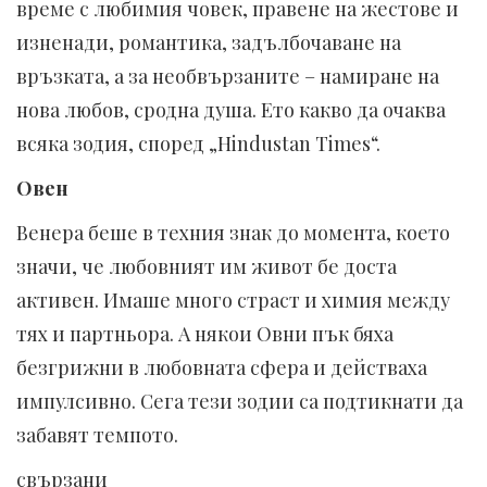
време с любимия човек, правене на жестове и
изненади, романтика, задълбочаване на
връзката, а за необвързаните – намиране на
нова любов, сродна душа. Ето какво да очаква
всяка зодия, според „Hindustan Times“.
Овен
Венера беше в техния знак до момента, което
значи, че любовният им живот бе доста
активен. Имаше много страст и химия между
тях и партньора. А някои Овни пък бяха
безгрижни в любовната сфера и действаха
импулсивно. Сега тези зодии са подтикнати да
забавят темпото.
свързани