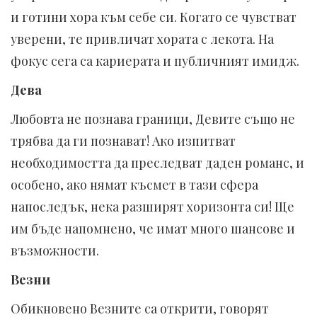
и готини хора към себе си. Когато се чувстват
уверени, те привличат хората с лекота. На
фокус сега са кариерата и публичният имидж.
Дева
Любовта не познава граници, Девите също не
трябва да ги познават! Ако изпитват
необходимостта да преследват даден романс, и
особено, ако нямат късмет в тази сфера
напоследък, нека разширят хоризонта си! Ще
им бъде напомнено, че имат много шансове и
възможности.
Везни
Обикновено Везните са открити, говорят