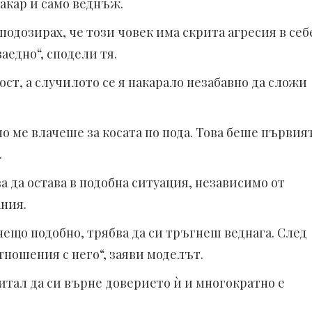
макар и само веднъж.
 подозирах, че този човек има скрита агресия в себ
аедно“, сподели тя.
ост, а случилото се я накарало незабавно да сложи
но ме влачеше за косата по пода. Това беше първия
.
а да остава в подобна ситуация, независимо от
ния.
 нещо подобно, трябва да си тръгнеш веднага. След
тношения с него“, заяви моделът.
тал да си върне доверието ѝ и многократно е