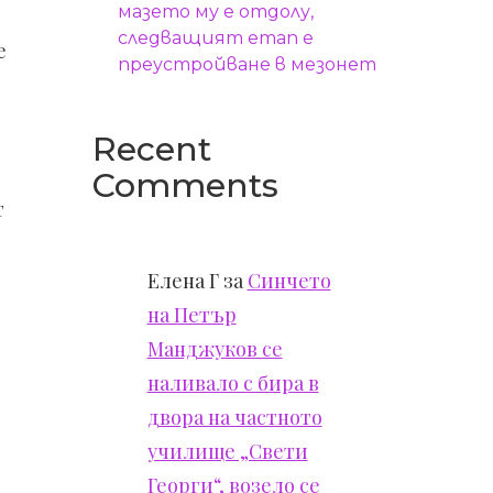
мазето му е отдолу,
следващият етап е
е
преустройване в мезонет
Recent
Comments
т
Елена Г
за
Синчето
на Петър
Манджуков се
наливало с бира в
двора на частното
училище „Свети
Георги“, возело се