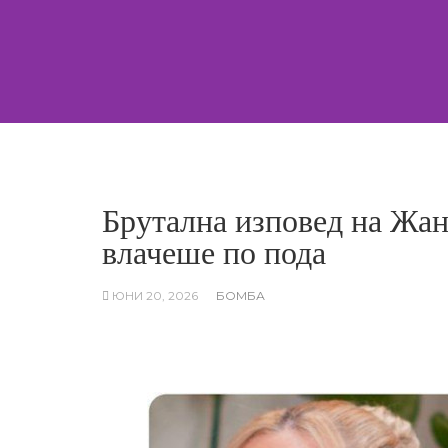
Skip
to
content
Брутална изповед на Жан
влачеше по пода
ЮНИ 20, 2026
БОМБА