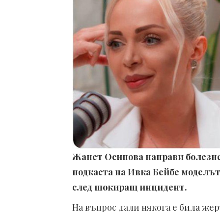
Жанет Осипова направи болезне
подкаста на Ивка Бейбе моделът
след шокиращ инцидент.
На въпрос дали някога е била же