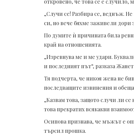
откровено, че това се е случило, 
„Случи се! Разбира се, веднъж. Не
си, но вече бяхме заживели дори з
По думите ѝ причината била ревн
край на отношенията.
„Изревнува ме и ме удари. Буквал
и последният път“, разказа Жанет
Тя подчерта, че никоя жена не бив
последващите извинения и обеща
„Казвам това, защото случи ли се
това прекратих всякакви взаимоо
Осипова признава, че мъжът е опи
търсил прошка.