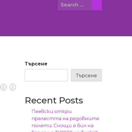
Search
for:
Търсене
Търсене
Recent Posts
Пеевски откри
прелестта на редовните
полети: Снощи е бил на