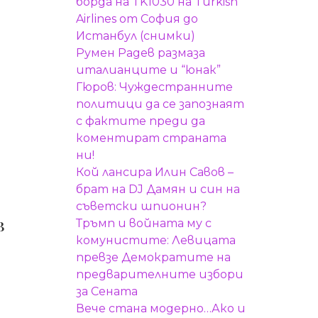
борда на TK1030 на Turkish
Airlines от София до
Истанбул (снимки)
Румен Радев размаза
италианците и “юнак”
Гюров: Чуждестранните
политици да се запознаят
с фактите преди да
коментират страната
ни!
Кой лансира Илин Савов –
брат на DJ Дамян и син на
съветски шпионин?
Тръмп и войната му с
В
комунистите: Левицата
превзе Демократите на
предварителните избори
за Сената
Вече стана модерно…Ако и