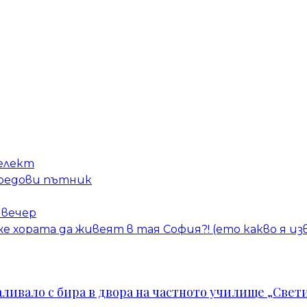
елект
 редови пътник
 вечер
е хората да живеят в тая София?! (ето какво я из
ивало с бира в двора на частното училище „Свети 