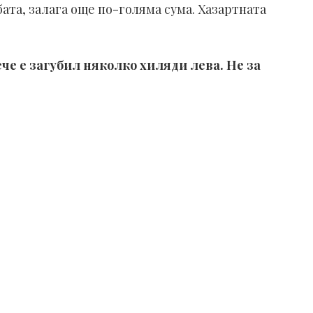
ата, залага още по-голяма сума. Хазартната
че е загубил няколко хиляди лева. Не за