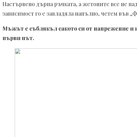
Настървено дърпа ръчката, а жетоните все не пада
зависимост го е завладяла напълно, четем във „
Мъжът е съблякъл сакото си от напрежение и иг
първи път.