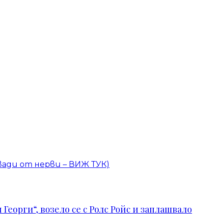
вади от нерви – ВИЖ ТУК)
Георги“, возело се с Ролс Ройс и заплашвало