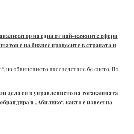
 анализатор на една от най-важните сфери
нтатор е на бизнес процесите в страната и
е“, но обвинението впоследствие бе снето. По
ли дела си в управлението на тогавашната
ебрандира в „Абилико“, както е известна