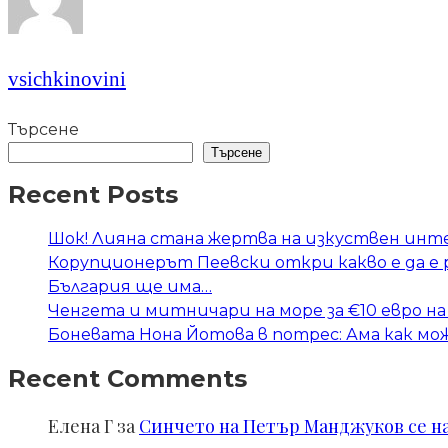
vsichkinovini
Търсене
Търсене
Recent Posts
Шок! Лияна стана жертва на изкуствен инт
Корупционерът Пеевски откри какво е да е
България ще има…
Ченгета и митничари на море за €10 евро на
Боневата Нона Йотова в потрес: Ама как мож
Recent Comments
Елена Г
за
Синчето на Петър Манджуков се нал