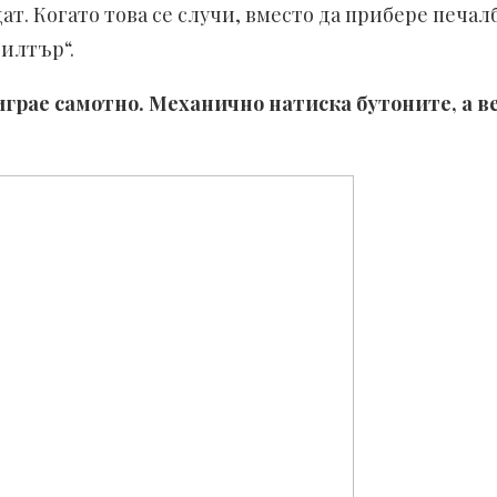
т. Когато това се случи, вместо да прибере печалб
Филтър“.
рае самотно. Механично натиска бутоните, а ве