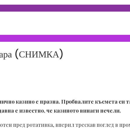
омара (СНИМКА)
лично казино е празна. Пробвалите късмета си та
авна е известно, че казиното винаги печели.
мотен пред ротативка, вперил трескав поглед в пр