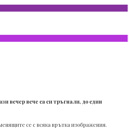
зи вечер вече са си тръгнали, до един
оменящите се с всяка врътка изображения.