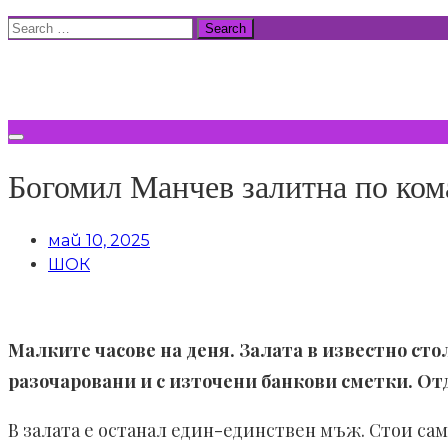
Skip
Search
to
for:
ВСИЧКИ НОВИНИ
content
Богомил Манчев залитна по к
май 10, 2025
ШОК
Малките часове на деня. Залата в известно сто
разочаровани и с източени банкови сметки. Отд
В залата е останал един-единствен мъж. Стои са