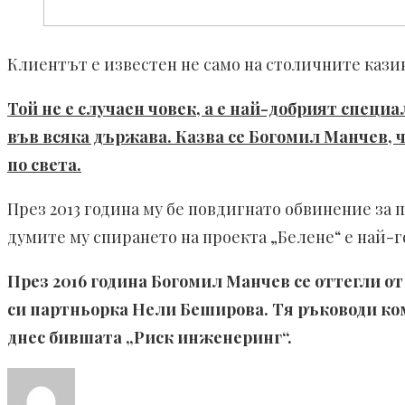
Клиентът е известен не само на столичните казина
Той не е случаен човек, а е най-добрият спец
във всяка държава. Казва се Богомил Манчев, ч
по света.
През 2013 година му бе повдигнато обвинение за 
думите му спирането на проекта „Белене“ е най-г
През 2016 година Богомил Манчев се оттегли о
си партньорка Нели Беширова. Тя ръководи ком
днес бившата „Риск инженеринг“.