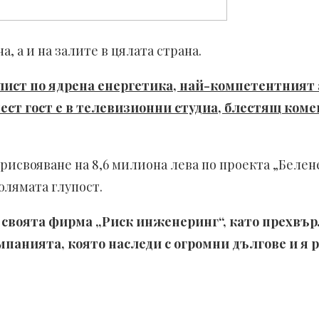
, а и на залите в цялата страна.
иалист по ядрена енергетика, най-компетентният
ест гост е в телевизионни студиа, блестящ коме
присвояване на 8,6 милиона лева по проекта „Белен
олямата глупост.
т своята фирма „Риск инженеринг“, като прехвър
панията, която наследи с огромни дългове и я р