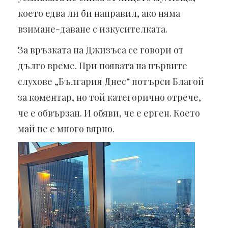
което едва ли би направил, ако няма
взимане-даване с изкусителката.
За връзката на Джизъса се говори от
дълго време. При появата на първите
слухове „България Днес“ потърси Благой
за коментар, но той категорично отрече,
че е обвързан. И обяви, че е ерген. Което
май не е много вярно.