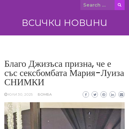
Skip
Search
to
for:
content
ВСИЧКИ НОВИНИ
Благо Джизъса призна, че е
със сексбомбата Мария-Луиза
СНИМКИ
ЮЛИ 30, 2025
БОМБА