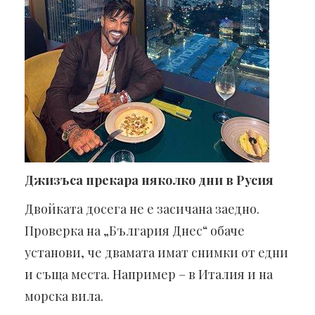
Джизъса прекара няколко дни в Русия
Двойката досега не е засичана заедно.
Проверка на „България Днес“ обаче
установи, че двамата имат снимки от едни
и съща места. Например – в Италия и на
морска вила.