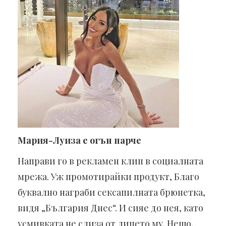
Мария-Луиза е огън парче
Направи го в рекламен клип в социалната
мрежа. Уж промотирайки продукт, Благо
буквално награби сексапилната брюнетка,
видя „България Днес“. И сияе до нея, като
усмивката не слиза от лицето му. Нещо,