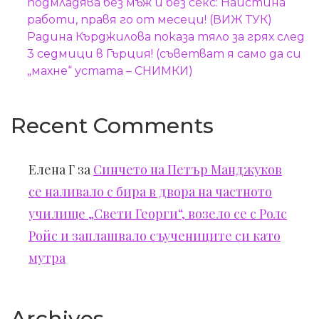
подмладява без мъж и без секс: Наистина
работи, правя го от месеци! (ВИЖ ТУК)
Радина Кърджилова показа тяло за грях след
3 седмици в Гърция! (съветват я само да си
„махне“ устата – СНИМКИ)
Recent Comments
Елена Г
за
Синчето на Петър Манджуков
се наливало с бира в двора на частното
училище „Свети Георги“, возело се с Ролс
Ройс и заплашвало съучениците си като
мутра
Archives