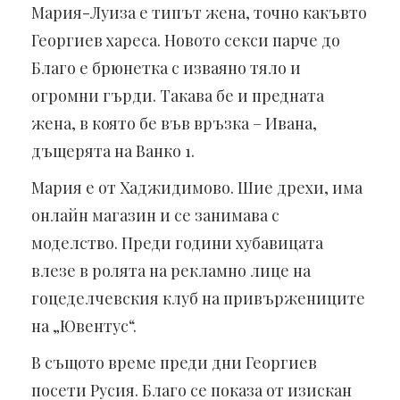
Мария-Луиза е типът жена, точно какъвто
Георгиев хареса. Новото секси парче до
Благо е брюнетка с изваяно тяло и
огромни гърди. Такава бе и предната
жена, в която бе във връзка – Ивана,
дъщерята на Ванко 1.
Мария е от Хаджидимово. Шие дрехи, има
онлайн магазин и се занимава с
моделство. Преди години хубавицата
влезе в ролята на рекламно лице на
гоцеделчевския клуб на привържениците
на „Ювентус“.
В същото време преди дни Георгиев
посети Русия. Благо се показа от изискан