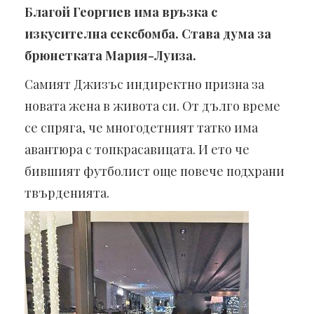
Благой Георгиев има връзка с
изкусителна сексбомба. Става дума за
брюнетката Мария-Луиза.
Самият Джизъс индиректно призна за
новата жена в живота си. От дълго време
се спряга, че многодетният татко има
авантюра с топкрасавицата. И ето че
бившият футболист още повече подхрани
твърденията.