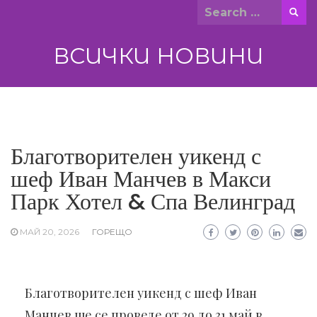
Skip
Search
to
for:
content
ВСИЧКИ НОВИНИ
Благотворителен уикенд с
шеф Иван Манчев в Макси
Парк Хотел & Спа Велинград
МАЙ 20, 2026
ГОРЕЩО
Благотворителен уикенд с шеф Иван
Манчев ще се проведе от 29 до 31 май в