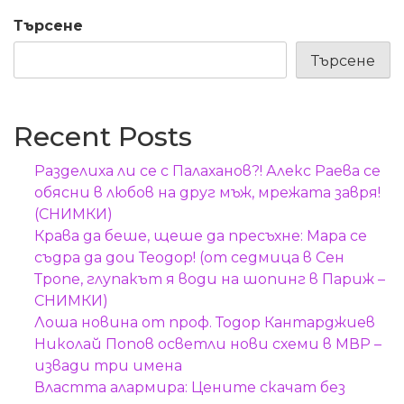
Търсене
Търсене
Recent Posts
Разделиха ли се с Палаханов?! Алекс Раева се
обясни в любов на друг мъж, мрежата завря!
(СНИМКИ)
Крава да беше, щеше да пресъхне: Мара се
съдра да дои Теодор! (от седмица в Сен
Тропе, глупакът я води на шопинг в Париж –
СНИМКИ)
Лоша новина от проф. Тодор Кантарджиев
Николай Попов осветли нови схеми в МВР –
извади три имена
Властта алармира: Цените скачат без