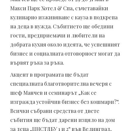
Макси Парк Хотел & Спа, съчетавайки
кулинарно изживяване с кауза в подкрепа
на деца в нужда. Събитието ще обедини
гости, предприемачи и любители на
добрата кухня около идеята, че успешният
бизнес и социалната отговорност могат да
вървят ръка за ръка.
Акцент в програмата ще бъдат
специалната благотворителна вечеря с
шеф Манчев и семинарът „Как се
изгражда устойчив бизнес без кошмари?“.
Всички събрани средства от двете
събития ще бъдат дарени изцяло на дом
за деца „ЦНСТДБУ 1 и 2“ във Велинград,