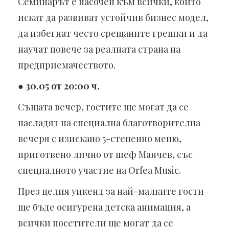
Семинарът е насочен към всички, които
искат да развиват устойчив бизнес модел,
да избегнат често срещаните грешки и да
научат повече за реалната страна на
предприемачеството.
●
30.05 от 20:00 ч.
Същата вечер, гостите ще могат да се
насладят на специална благотворителна
вечеря с изискано 5-степенно меню,
приготвено лично от шеф Манчев, със
специалното участие на Orfea Music.
През целия уикенд за най-малките гости
ще бъде осигурена детска анимация, а
всички посетители ще могат да се