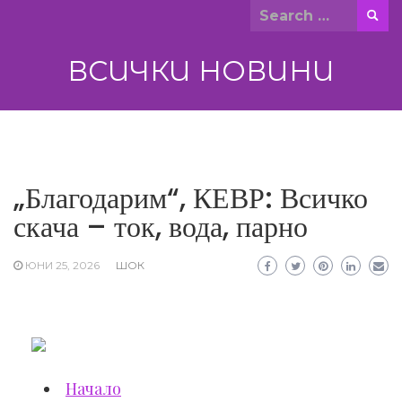
Skip
Search
to
for:
content
ВСИЧКИ НОВИНИ
„Благодарим“, КЕВР: Всичко
скача – ток, вода, парно
ЮНИ 25, 2026
ШОК
Начало