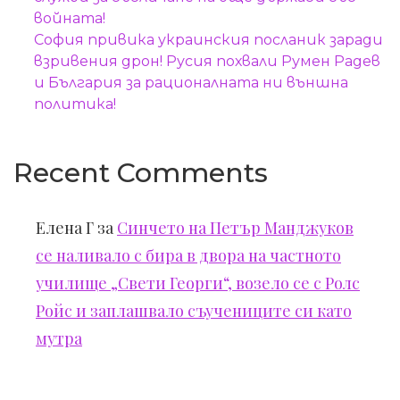
войната!
София привика украинския посланик заради
взривения дрон! Русия похвали Румен Радев
и България за рационалната ни външна
политика!
Recent Comments
Елена Г
за
Синчето на Петър Манджуков
се наливало с бира в двора на частното
училище „Свети Георги“, возело се с Ролс
Ройс и заплашвало съучениците си като
мутра