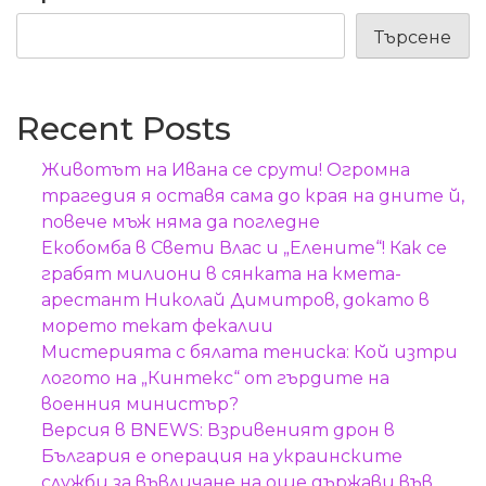
Търсене
Recent Posts
Животът на Ивана се срути! Огромна
трагедия я оставя сама до края на дните й,
повече мъж няма да погледне
Екобомба в Свети Влас и „Елените“! Как се
грабят милиони в сянката на кмета-
арестант Николай Димитров, докато в
морето текат фекалии
Мистерията с бялата тениска: Кой изтри
логото на „Кинтекс“ от гърдите на
военния министър?
Версия в BNEWS: Взривеният дрон в
България е операция на украинските
служби за въвличане на още държави във