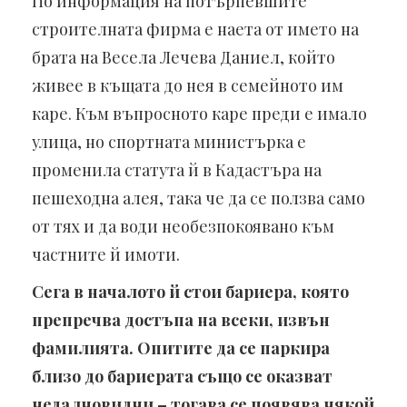
По информация на потърпевшите
строителната фирма е наета от името на
брата на Весела Лечева Даниел, който
живее в къщата до нея в семейното им
каре. Към въпросното каре преди е имало
улица, но спортната министърка е
променила статута й в Кадастъра на
пешеходна алея, така че да се ползва само
от тях и да води необезпокоявано към
частните й имоти.
Сега в началото й стои бариера, която
препречва достъпа на всеки, извън
фамилията. Опитите да се паркира
близо до бариерата също се оказват
недалновидни – тогава се появява някой