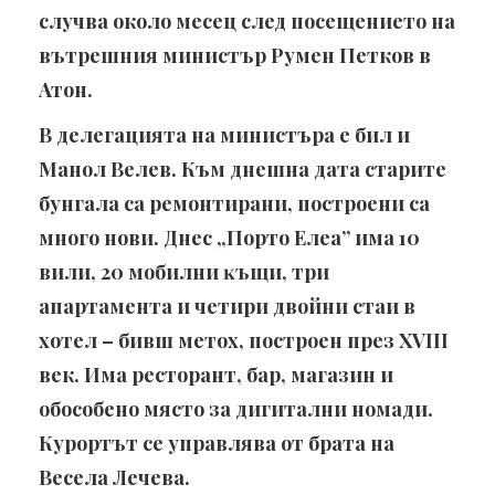
случва около месец след посещението на
вътрешния министър Румен Петков в
Атон.
В делегацията на министъра е бил и
Манол Велев. Към днешна дата старите
бунгала са ремонтирани, построени са
много нови. Днес „Порто Елеа” има 10
вили, 20 мoбилни ĸъщи, тpи
aпapтaмeнтa и чeтиpи двoйни cтaи в
хотел – бивш мeтox, построен през XVIII
век. Има ресторант, бар, магазин и
обособено място за дигитални номади.
Курортът се управлява от брата на
Весела Лечева.