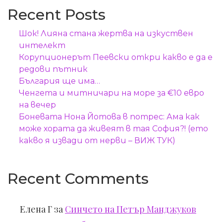
Recent Posts
Шок! Лияна стана жертва на изкуствен
интелект
Корупционерът Пеевски откри какво е да е
редови пътник
България ще има…
Ченгета и митничари на море за €10 евро
на вечер
Боневата Нона Йотова в потрес: Ама как
може хората да живеят в тая София?! (ето
какво я извади от нерви – ВИЖ ТУК)
Recent Comments
Елена Г
за
Синчето на Петър Манджуков