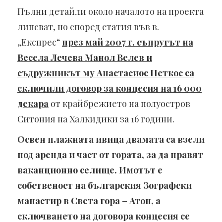
Пълни детайли около началото на проекта
липсват, но според статия във в.
„Експрес“
през май 2007 г. съпругът на
Весела Лечева Манол Велев и
съдружникът му Анастасиос Петкос са
сключили договор за концесия на 16 000
декара
от крайбрежието на полуостров
Ситония на Халкидики за 16 години.
Освен плажната ивица двамата са взели
под аренда и част от гората, за да правят
ваканционно селище. Имотът е
собственост на българския Зографски
манастир в Света гора – Атон, а
сключването на договора концесия се