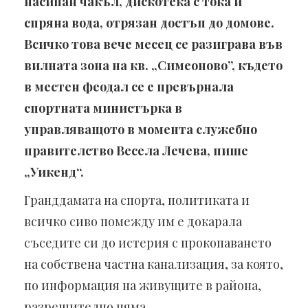
насипан чакъл, дискотека с тока и
спряна вода, отрязан достъп до домове.
Всичко това вече месец се разиграва във
вилната зона на кв. „Симеоново”, където
в местен феодал се е превърнала
спортната министърка в
управляващото в момента служебно
правителство Весела Лечева, пише
„Уикенд“.
Гранддамата на спорта, политиката и
всичко сиво помежду им е докарала
съседите си до истерия с прокопаването
на собствена частна канализация, за която,
по информация на живущите в района,
разрешително няма.