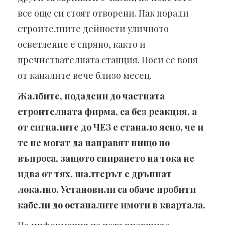
все още си стоят отворени. Пак поради
строителните дейности уличното
осветление е спряно, както и
пречиствателната станция. Носи се воня
от каналите вече близо месец.
Жалбите, подадени до частната
строителната фирма, са без реакция, а
от сигналите до ЧЕЗ е станало ясно, че и
те не могат да направят нищо по
въпроса, защото спирането на тока не
идва от тях, шалтерът е дръпнат
локално. Установили са обаче пробити
кабели до останалите имоти в квартала.