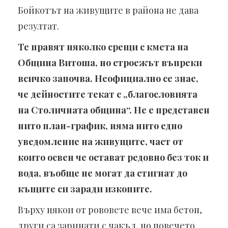
Бойкотът на живущите в района не дава
резултат.
Те правят няколко срещи с кмета на
Община Витоша, но строежът въпреки
всичко започва. Неофициално се знае,
че дейностите текат с „благословията
на Столичната община“. Не е представен
нито план-график, няма нито едно
уведомление на живущите, част от
които освен че остават редовно без ток и
вода, въобще не могат да стигнат до
къщите си заради изкопите.
Върху някои от рововете вече има бетон,
други са заринати с чакъл, но повечето