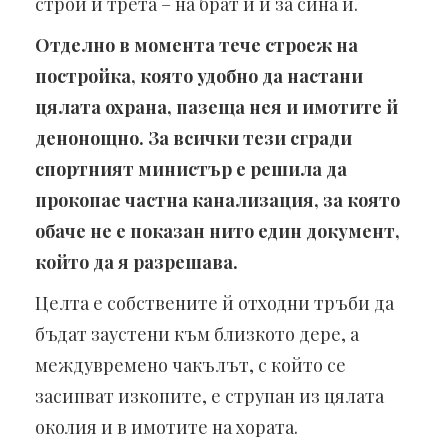
строи и трета – на брат й и за сина й.
Отделно в момента тече строеж на
постройка, която удобно да настани
цялата охрана, пазеща нея и имотите й
денонощно. За всички тези сгради
спортният министър е решила да
прокопае частна канализация, за която
обаче не е показан нито един документ,
който да я разрешава.
Целта е собствените й отходни тръби да
бъдат заустени към близкото дере, а
междувремено чакълът, с който се
засипват изкопите, е струпан из цялата
околия и в имотите на хората.