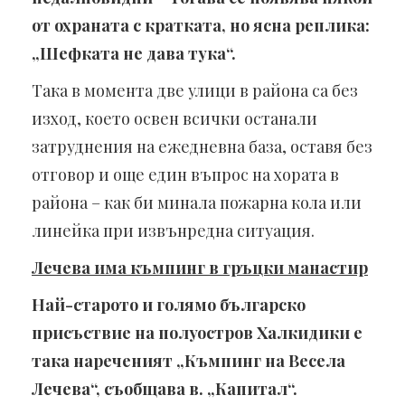
от охраната с кратката, но ясна реплика:
„Шефката не дава тука“.
Така в момента две улици в района са без
изход, което освен всички останали
затруднения на ежедневна база, оставя без
отговор и още един въпрос на хората в
района – как би минала пожарна кола или
линейка при извънредна ситуация.
Лечева има къмпинг в гръцки манастир
Най-старото и голямо българско
присъствие на полуостров Халкидики е
така нареченият „Къмпинг на Весела
Лечева“, съобщава в. „Капитал“.