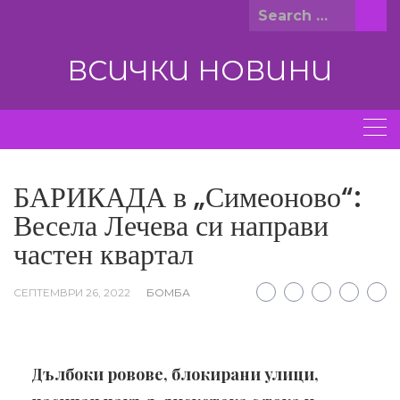
Skip
Search
to
for:
content
ВСИЧКИ НОВИНИ
БАРИКАДА в „Симеоново“:
Весела Лечева си направи
частен квартал
СЕПТЕМВРИ 26, 2022
БОМБА
Дълбоки ровове, блокирани улици,