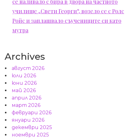
се наливало с бира в двора на частното
училище „Свети Георги“, возело се с Ролс
Ройс и заплашвало съучениците си като
мутра
Archives
август 2026
юли 2026
юни 2026
май 2026
април 2026
март 2026
февруари 2026
януари 2026
декември 2025
ноември 2025