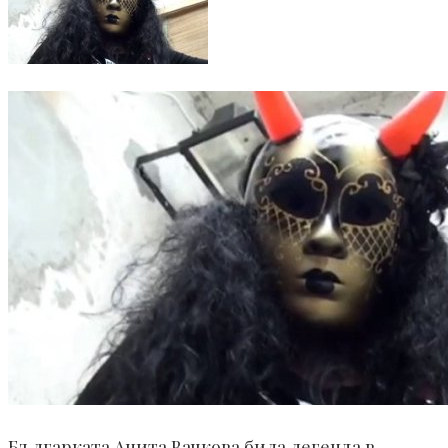
Българката Анита Вачкова била легенда в