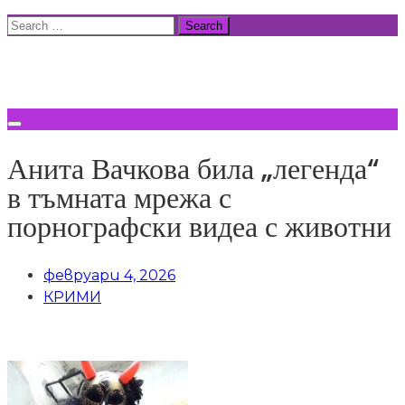
Skip
Search
to
for:
ВСИЧКИ НОВИНИ
content
Анита Вачкова била „легенда“
в тъмната мрежа с
порнографски видеа с животни
февруари 4, 2026
КРИМИ