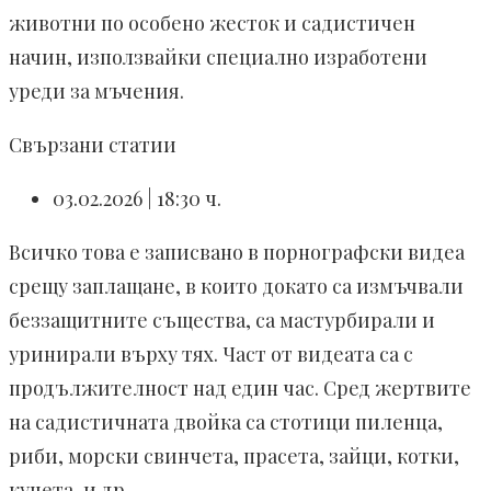
животни по особено жесток и садистичен
начин, използвайки специално изработени
уреди за мъчения.
Свързани статии
03.02.2026 | 18:30 ч.
Всичко това е записвано в порнографски видеа
срещу заплащане, в които докато са измъчвали
беззащитните същества, са мастурбирали и
уринирали върху тях. Част от видеата са с
продължителност над един час. Сред жертвите
на садистичната двойка са стотици пиленца,
риби, морски свинчета, прасета, зайци, котки,
кучета, и др.