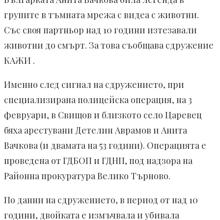
групите в тъмната мрежа с видеа с животни.
Със своя партньор над 10 години изтезавали
животни до смърт. За това съобщава сдружение
КАЖИ .
Именно след сигнал на сдружението, при
специализирана полицейска операция, на 3
февруари, в Свищов и близкото село Царевец
бяха арестувани Детелин Аврамов и Анита
Вачкова (и двамата на 53 години). Операцията е
проведена от ГДБОП и ГДНП, под надзора на
Районна прокуратура Велико Търново.
По данни на сдружението, в период от над 10
години, двойката е измъчвала и убивала