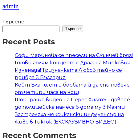
admin
Търсене
Търсене
Recent Posts
Софи Маринова се пресели на Слънчев бряг!
Готви голям концерт с Драгана Миркович
Изненада! Тризначката Любов тайно се
прибра в България
Кейт Бланшет и борбата ѝ да спи повече
от четири часа на нощ
Шокиращо видео на Перес Хилтън доведе
до полицейска намеса в дома му в Маями
Застреляха мексикански инфлуенсър на
живо в ТикТок (ЕКСКЛУЗИВНО ВИДЕО)
Recent Comments