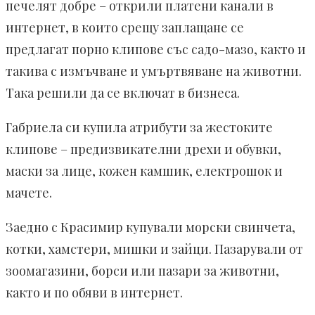
печелят добре – открили платени канали в
интернет, в които срещу заплащане се
предлагат порно клипове със садо-мазо, както и
такива с измъчване и умъртвяване на животни.
Така решили да се включат в бизнеса.
Габриела си купила атрибути за жестоките
клипове – предизвикателни дрехи и обувки,
маски за лице, кожен камшик, електрошок и
мачете.
Заедно с Красимир купували морски свинчета,
котки, хамстери, мишки и зайци. Пазарували от
зоомагазини, борси или пазари за животни,
както и по обяви в интернет.