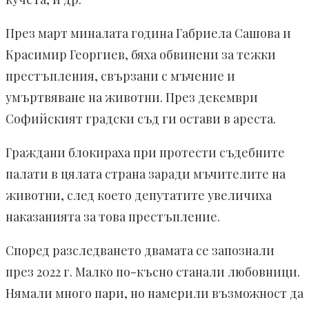
През март миналата година Габриела Сашова и
Красимир Георгиев, бяха обвинени за тежки
престъпления, свързани с мъчение и
умъртвяване на животни. През декември
Софийският градски съд ги остави в ареста.
Граждани блокираха при протести съдебните
палати в цялата страна заради мъчителите на
животни, след което депутатите увеличиха
наказанията за това престъпление.
Според разследването двамата се запознали
през 2022 г. Малко по-късно станали любовници.
Нямали много пари, но намерили възможност да