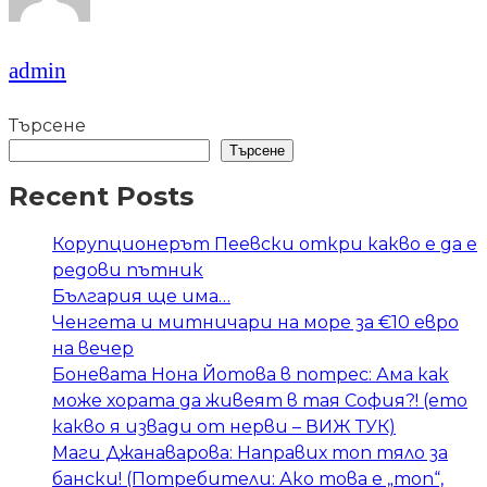
admin
Търсене
Търсене
Recent Posts
Корупционерът Пеевски откри какво е да е
редови пътник
България ще има…
Ченгета и митничари на море за €10 евро
на вечер
Боневата Нона Йотова в потрес: Ама как
може хората да живеят в тая София?! (ето
какво я извади от нерви – ВИЖ ТУК)
Маги Джанаварова: Направих топ тяло за
бански! (Потребители: Ако това е „топ“,