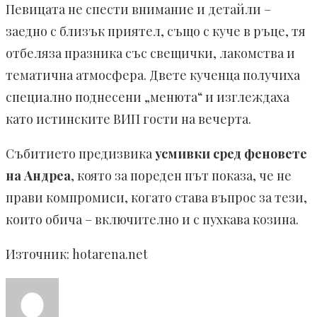
Певицата не спести внимание и детайли –
заедно с близък приятел, също с куче в ръце, тя
отбеляза празника със свещички, лакомства и
тематична атмосфера. Двете кученца получиха
специално поднесени „менюта“ и изглеждаха
като истинските ВИП гости на вечерта.
Събитието предизвика
усмивки сред феновете
на Андреа
, която за пореден път показа, че не
прави компромиси, когато става въпрос за тези,
които обича – включително и с пухкава козина.
Източник: hotarena.net