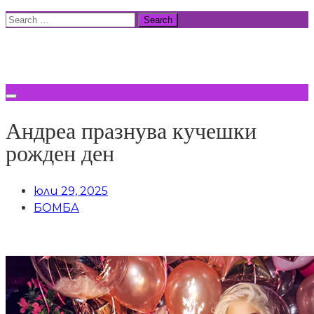
Skip
Search
to
for:
ВСИЧКИ НОВИНИ
content
Андреа празнува кучешки
рожден ден
юли 29, 2025
БОМБА