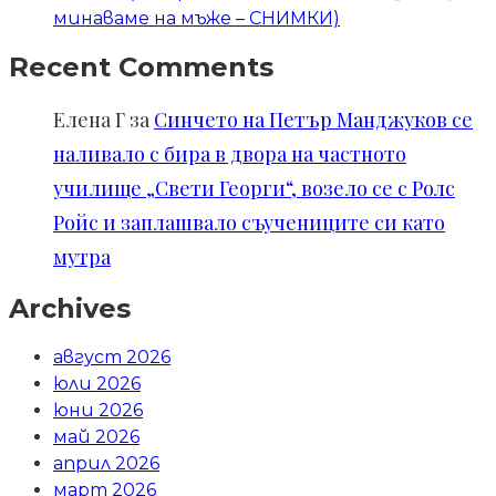
минаваме на мъже – СНИМКИ)
Recent Comments
Елена Г
за
Синчето на Петър Манджуков се
наливало с бира в двора на частното
училище „Свети Георги“, возело се с Ролс
Ройс и заплашвало съучениците си като
мутра
Archives
август 2026
юли 2026
юни 2026
май 2026
април 2026
март 2026