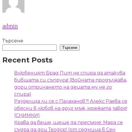
admin
Търсене
Търсене
Recent Posts
Влюбеният Брад Пит не спира да атакува
бившата си съпруга! (Войната продължава,
дори отричането на децата му не го
спира)
Разделиха ли се с Палаханов?! Алекс Раева се
обясни в любов на друг мъж, мрежата завря!
(СНИМКИ)
Крава да беше, щеше да пресъхне: Мара се
съдра да дои Теодор! (от седмица в Сен