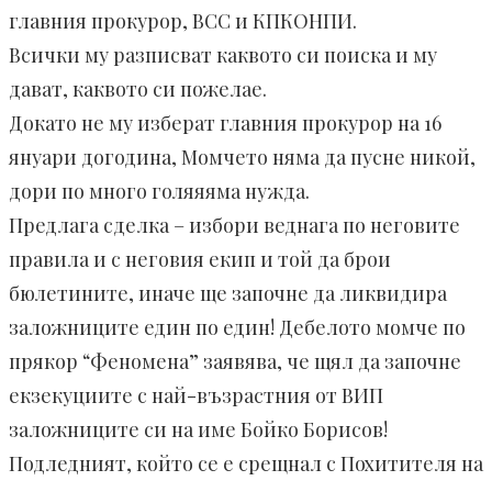
главния прокурор, ВСС и КПКОНПИ.
Всички му разписват каквото си поиска и му
дават, каквото си пожелае.
Докато не му изберат главния прокурор на 16
януари догодина, Момчето няма да пусне никой,
дори по много голяяяма нужда.
Предлага сделка – избори веднага по неговите
правила и с неговия екип и той да брои
бюлетините, иначе ще започне да ликвидира
заложниците един по един! Дебелото момче по
прякор “Феномена” заявява, че щял да започне
екзекуциите с най-възрастния от ВИП
заложниците си на име Бойко Борисов!
Подледният, който се е срещнал с Похитителя на