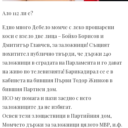
Ало 112 ли е?
Едно много Дебело момче с леко прошарени
коси е взело две лица – Бойко Борисов и
Дмититър Главчев, за заложници! Същият
похитител публично твърди, че държи 240
заложници в сградата на Парламента и го дават
на живо по телевизията! Барикадирал се е в
кабинета на бившия Първи Тодор Живков в
бившия Партиен дом.
НСО му помага и пази заедно с него
заложниците да не избягат.
Освен тези злощастници в Партийния дом,
Момчето държи за заложници цялото МВР, и.ф.