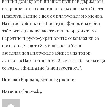
всички демократични институции в държавата,
е украинската посланичка – сексоложката Олеся
Илашчук. Заедно с нея е била руската и колежка
Наталия Кобилкина. Последно Феномена е бил
забелязан да получава тенекиен орден от тях.
Вероятно и руско-украинските сексиложки са
похитени, защото 8-ми час не са били
забелязани да напускат кабинета на Тодор
Живков в Партийния дом. Засега съдбата им е да
се водят официално “в неизвестност”.
Николай Бареков, Буден журналист
Източник bnews.bg