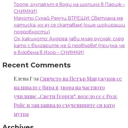
Тропе, глупакът я води на шопинг в Париж –
СНИМКИ)
Мачото Сунай Ремзи ВТРЕЩИ: Светлана ме
натиска, но аз се скатавам! (още шокиращи
подробности)
Ох, какиното: Андреа заби млад руснак, след
като с българите не й провървя! (призна, че
е влюбена в Игор – СНИМКИ)
Recent Comments
Елена Г
за
Синчето на Петър Манджуков се
наливало с бира в двора на частното
училище „Свети Георги“, возело се с Ролс
Ройс и заплашвало съучениците си като
мутра
Archives