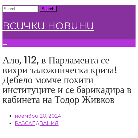
Skip
Search
to
for:
content
ВСИЧКИ НОВИНИ
Ало, 112, в Парламента се
вихри заложническа криза!
Дебело момче похити
институците и се барикадира в
кабинета на Тодор Живков
ноември 20, 2024
РАЗСЛЕДВАНИЯ