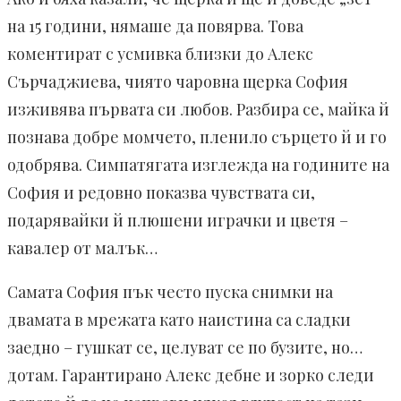
на 15 години, нямаше да повярва. Това
коментират с усмивка близки до Алекс
Сърчаджиева, чиято чаровна щерка София
изживява първата си любов. Разбира се, майка й
познава добре момчето, пленило сърцето й и го
одобрява. Симпатягата изглежда на годините на
София и редовно показва чувствата си,
подарявайки й плюшени играчки и цветя –
кавалер от малък…
Самата София пък често пуска снимки на
двамата в мрежата като наистина са сладки
заедно – гушкат се, целуват се по бузите, но…
дотам. Гарантирано Алекс дебне и зорко следи