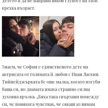
детето й да не направи някоя глупост на тази
крехка възраст.
Знаем, че София е единственото дете на
актрисата от голямата й любов с Иван Ласкин.
Тийнейджърката бе още малка, когато изгуби
баща си, но двамата имаха страшно силна
духовна връзка. „Бяха така свързани помежду
си, че понякога чувствах, че сякаш аз нямам