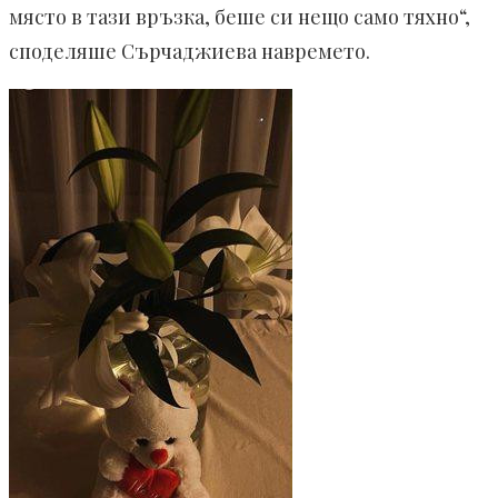
място в тази връзка, беше си нещо само тяхно“,
споделяше Сърчаджиева навремето.