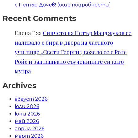
с Петър Дочев! (още подробности)
Recent Comments
Елена Г
за
Синчето на Петър Манджуков се
наливало с бира в двора на частното
училище „Свети Георги“, возело се с Ролс
Ройс и заплашвало съучениците си като
мутра
Archives
август 2026
юли 2026
юни 2026
май 2026
април 2026
март 2026