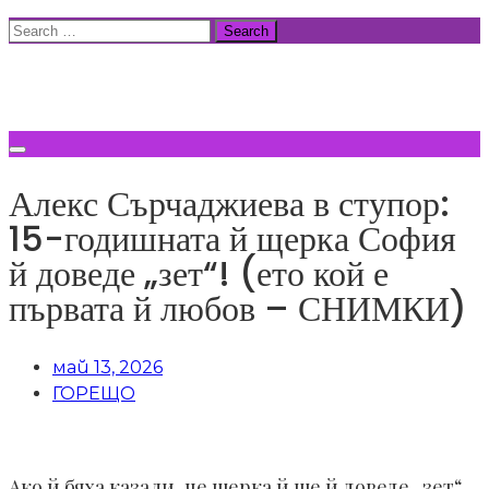
Skip
Search
to
for:
ВСИЧКИ НОВИНИ
content
Алекс Сърчаджиева в ступор:
15-годишната й щерка София
й доведе „зет“! (ето кой е
първата й любов – СНИМКИ)
май 13, 2026
ГОРЕЩО
Ако й бяха казали, че щерка й ще й доведе „зет“