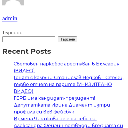
admin
Търсене
Търсене
Recent Posts
Световен наркобос арестуван в България!
(ВИДЕО)
Гонят с камъни Станислав Недков – Стъки,
първо отчет на парите (УНИЗИТЕЛНО
ВИДЕО)
ГЕРБ има кандидат-президент!
Депутатката Ирина Диамант изтри
профила си във фейсбук
Ирмена Чичикова не е на себе си:
Александра Фейгин потвърди връзката си