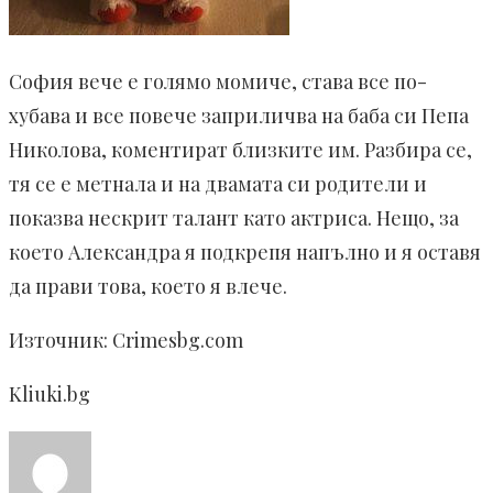
София вече е голямо момиче, става все по-
хубава и все повече заприличва на баба си Пепа
Николова, коментират близките им. Разбира се,
тя се е метнала и на двамата си родители и
показва нескрит талант като актриса. Нещо, за
което Александра я подкрепя напълно и я оставя
да прави това, което я влече.
Източник: Crimesbg.com
Kliuki.bg