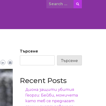
Search
for:
Търсене
Търсене
Recent Posts
Диона защити убития
Георги: Бейби, момичета
като теб се предлагат