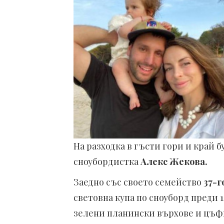
На разходка в гъсти гори и край 
сноубордистка
Алекс Жекова.
Заедно със своето семейство
37-
световна купа по сноуборд преди 1
зелени планински върхове и цъфн