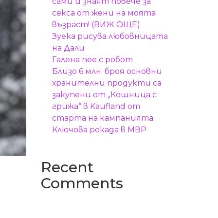
сами и знаят повече за
секса от жени на моята
възраст! (ВИЖ ОЩЕ)
Зуека рисува любовницата
на Дали
Галена пее с робот
Близо 6 млн. броя основни
хранителни продукти са
закупени от „Кошница с
грижа“ в Kaufland от
старта на кампанията
Ключова рокада в МВР
Recent
Comments