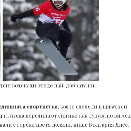
бурни водопади отиде най-добрата ни
годишната спортистка
, която спечели първата си
4 г., пусна поредица от снимки как лудува по висок
али с горски цветя поляни, пише България Днес.