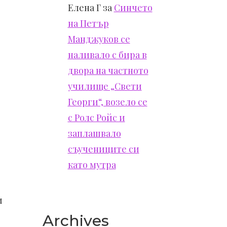
Елена Г
за
Синчето
на Петър
Манджуков се
наливало с бира в
двора на частното
училище „Свети
Георги“, возело се
с Ролс Ройс и
заплашвало
съучениците си
като мутра
и
Archives