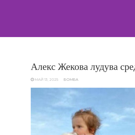
Skip
to
content
Алекс Жекова лудува сре
МАЙ 13, 2025
БОМБА