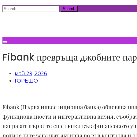
Skip
Search
to
for:
ВСИЧКИ НОВИНИ
content
Fibank превръща джобните пари
май 29, 2026
ГОРЕЩО
Fibank (Първа инвестиционна банка) обновява ця
функционалности и интерактивна визия, съобразе
направят първите си стъпки във финансовото уп
родителите запазват активна роля в контрола и 