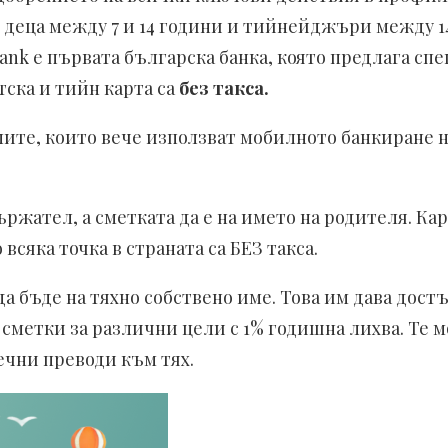
 деца между 7 и 14 години и тийнейджъри между 1
ank e първата българска банка, която предлага с
тска и тийн карта са
без такса.
ите, които вече използват мобилното банкиране на
ържател, а сметката да е на името на родителя. Ка
 всяка точка в страната са БЕЗ такса.
а бъде на тяхно собствено име. Това им дава до
метки за различни цели с 1% годишна лихва. Те мо
ечни преводи към тях.