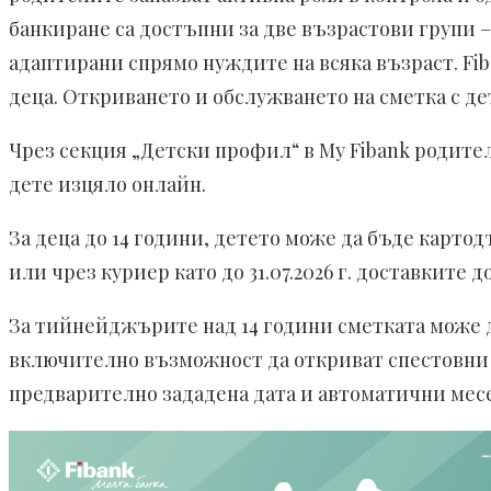
банкиране са достъпни за две възрастови групи –
адаптирани спрямо нуждите на всяка възраст. Fib
деца. Откриването и обслужването на сметка
с де
Чрез секция „Детски профил“ в My Fibank родител
дете изцяло онлайн.
За деца до 14 години, детето може да бъде картод
или чрез куриер като до 31.07.2026 г. доставките до
За тийнейджърите над 14 години сметката може д
включително възможност да откриват спестовни с
предварително зададена дата и автоматични мес