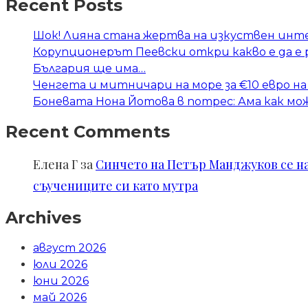
Recent Posts
Шок! Лияна стана жертва на изкуствен инт
Корупционерът Пеевски откри какво е да е
България ще има…
Ченгета и митничари на море за €10 евро на
Боневата Нона Йотова в потрес: Ама как мож
Recent Comments
Елена Г
за
Синчето на Петър Манджуков се нал
съучениците си като мутра
Archives
август 2026
юли 2026
юни 2026
май 2026