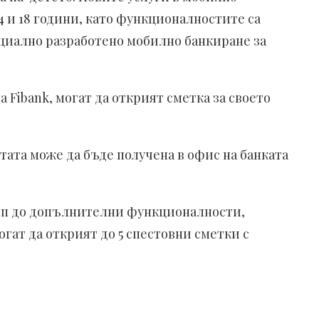
4 и 18 години, като функционалностите са
пециално разработено мобилно банкиране за
 Fibank, могат да открият сметка за своето
ртата може да бъде получена в офис на банката
стъп до допълнителни функционалности,
гат да открият до 5 спестовни сметки с