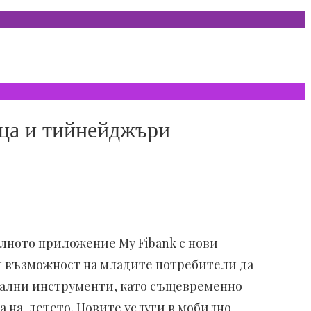
еца и тийнейджъри
лното приложение My Fibank с нови
ат възможност на младите потребители да
тални инструменти, като същевременно
а на детето. Новите услуги в мобилно