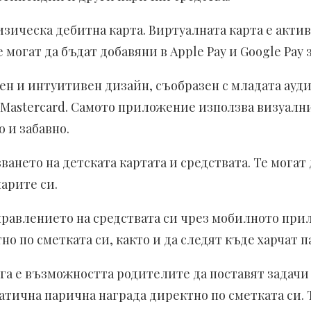
зическа дебитна карта. Виртуалната карта е актив
 могат да бъдат добавяни в Apple Pay и Google Pay 
ен и интуитивен дизайн, съобразен с младата ауди
или Mastercard. Самото приложение използва визуа
 и забавно.
ането на детската картата и средствата. Те могат
арите си.
правлението на средствата си чрез мобилното прил
о по сметката си, както и да следят къде харчат п
уга е възможността родителите да поставят задач
тична парична награда директно по сметката си.