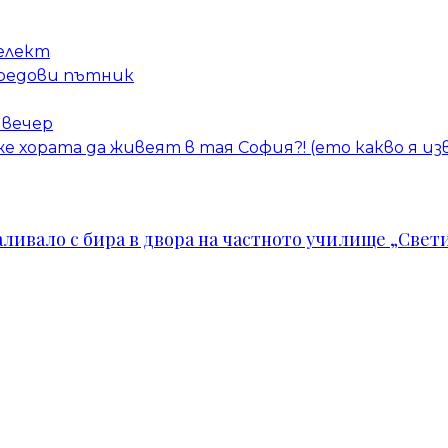
елект
 редови пътник
 вечер
е хората да живеят в тая София?! (ето какво я из
ивало с бира в двора на частното училище „Свети 