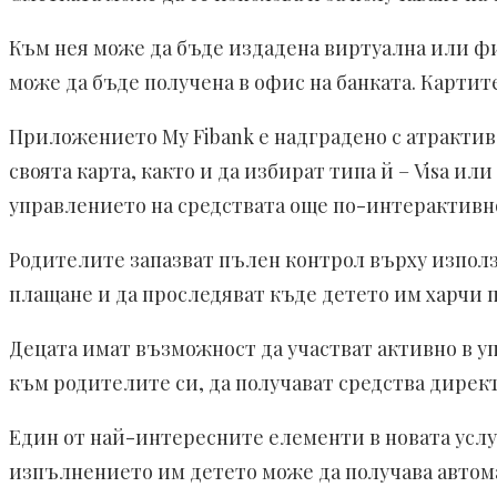
Към нея може да бъде издадена виртуална или фи
може да бъде получена в офис на банката. Картите
Приложението My Fibank е надградено с атрактив
своята карта, както и да избират типа й – Visa 
управлението на средствата още по-интерактивно
Родителите запазват пълен контрол върху използв
плащане и да проследяват къде детето им харчи п
Децата имат възможност да участват активно в у
към родителите си, да получават средства директн
Един от най-интересните елементи в новата усл
изпълнението им детето може да получава автома