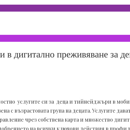
 в дигитално преживяване за д
лостно услугите си за деца и тийнейджъри в моби
на с възрастовата група на децата. Услугите дав
равление чрез собствена карта и множество диги
одобрението на всички ключови действия в профил