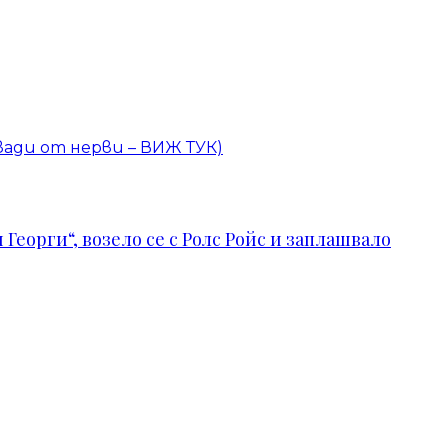
вади от нерви – ВИЖ ТУК)
Георги“, возело се с Ролс Ройс и заплашвало