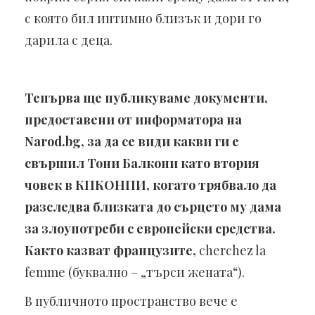
с която бил интимно близък и дори го
дарила с деца.
Тепърва ще публикуваме документи,
предоставени от информатора на
Narod.bg, за да се види какви ги е
свършил Тони Балкони като втория
човек в КПКОНПИ, когато трябвало да
разследва близката до сърцето му дама
за злоупотреби с европейски средства.
Както казват французите,
cherchez la
femme (буквално – „търси жената“).
В публичното пространство вече е