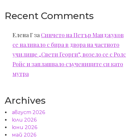
Recent Comments
Елена Г
за
Синчето на Петър Манджуков
се наливало с бира в двора на частното
училище „Свети Георги“, возело се с Ролс
Ройс и заплашвало съучениците си като
мутра
Archives
август 2026
юли 2026
юни 2026
май 2026