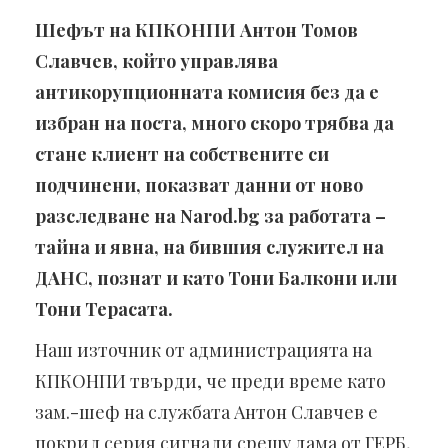
Шефът на КПКОНПИ Антон Томов
Славчев, който управлява
антикорупционната комисия без да е
избран на поста, много скоро трябва да
стане клиент на собствените си
подчинени, показват данни от ново
разследване на Narod.bg за работата –
тайна и явна, на бившия служител на
ДАНС, познат и като Тони Балкони или
Тони Терасата.
Наш източник от администрацията на
КПКОНПИ твърди, че преди време като
зам.-шеф на службата Антон Славчев е
покрил серия сигнали срещу дама от ГЕРБ,