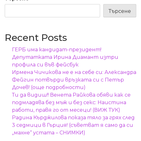
Търсене
Recent Posts
ГЕРБ има кандидат-президент!
Депутатката Ирина Диамант изтри
профила си във фейсбук
Ирмена Чичикова не е на себе си: Александра
Фейгин потвърди връзката си с Петър
Дочев! (още подробности)
Ти да видиш!! Венета Райкова обяви как се
подмладява без мъж и без секс: Наистина
работи, правя го от месеци! (ВИЖ ТУК)
Радина Кърджилова показа тяло за грях след
3 седмици в Гърция! (съветват я само да си
„махне“ устата – СНИМКИ)