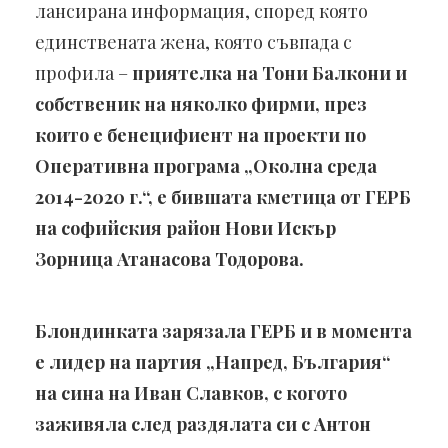
лансирана информация, според която
единствената жена, която съвпада с
профила –
приятелка на Тони Балкони и
собственик на няколко фирми, през
които е бенецифиент на проекти по
Оперативна програма „Околна среда
2014-2020 г.“, е бившата кметица от ГЕРБ
на софийския район Нови Искър
Зорница Атанасова Тодорова.
Блондинката зарязала ГЕРБ и в момента
е лидер на партия „Напред, България“
на сина на Иван Славков, с когото
заживяла след раздялата си с Антон