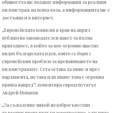
общността ще подават информация за реалния
километраж на всяка кола, а информацията ще е
достъпна и в интернет.
„Европейската комисия в края на април
публикува законодателен пакет за пътна
пригодност, в който за мое огромно щастие
видях българската идея, която се бори с
европейския проблем за пренавиването на
километражите. Сега остава да мине и през
парламента, но така или иначе това е огромна
крачка напред”, коментира евродепутатът
Андрей Новаков.
„За съжаление някой недобросъвестни
търговци превъртат километражите, а ти няма