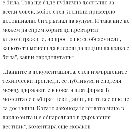
е била. Това ще бъде публично достъпно за
всеки човек, който след 5 години примерно
потенциално би тръгнал да купува. И така ние не
можем да спрем хората да превъртат
километражите, но просто ще се обезсмисли,
защото ти можеш да влезеш да видиш на колко е
била”, заяви евродепутатът.
„Данните в документацията, след извършените
технически прегледи, се публикува и споделя
между държавите в новата платформа. В
момента се събират тези данни, но те все още не
са достъпни. Когато законодателството мине в
парламента и е обнародвано в държавния
вестник”, коментира още Новаков.