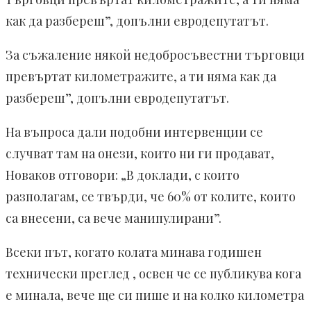
как да разбереш”, допълни евродепутатът.
За съжаление някой недобросъвестни търговци
превъртат километражите, а ти няма как да
разбереш”, допълни евродепутатът.
На въпроса дали подобни интервенции се
случват там на онези, които ни ги продават,
Новаков отговори: „В доклади, с които
разполагам, се твърди, че 60% от колите, които
са внесени, са вече манипулирани”.
Всеки път, когато колата минава годишен
технически преглед , освен че се публикува кога
е минала, вече ще си пише и на колко километра