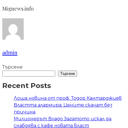
Mignews.info
admin
Търсене
Търсене
Recent Posts
Лоша новина от проф. Тодор Кантарджиев
Властта алармира: Цените скачат без
причина
Милионерът Владо Загатото искал да
снабдява с кафе новата власт