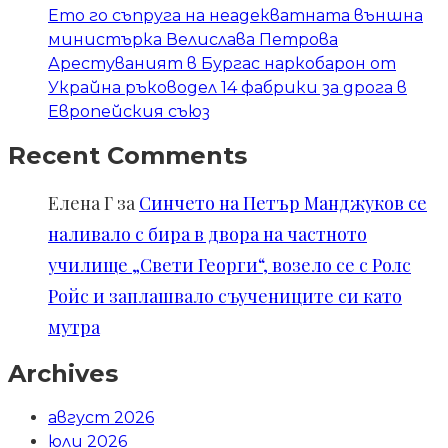
Ето го съпруга на неадекватната външна
министърка Велислава Петрова
Арестуваният в Бургас наркобарон от
Украйна ръководел 14 фабрики за дрога в
Европейския съюз
Recent Comments
Елена Г
за
Синчето на Петър Манджуков се
наливало с бира в двора на частното
училище „Свети Георги“, возело се с Ролс
Ройс и заплашвало съучениците си като
мутра
Archives
август 2026
юли 2026