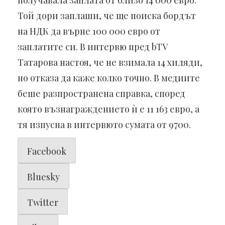
получавала заплата от близо 14 000 евро.
Той дори заплаши, че ще поиска бордът
на НДК да върне 100 000 евро от
заплатите си. В интервю пред bTV
Татарова настоя, че не взимала 14 хиляди,
но отказа да каже колко точно. В медиите
беше разпространена справка, според
която възнаграждението ѝ е 11 163 евро, а
тя изпусна в интервюто сумата от 9700.
Facebook
Bluesky
Twitter