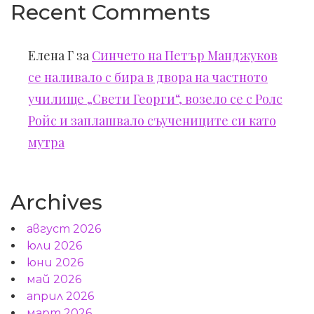
Recent Comments
Елена Г
за
Синчето на Петър Манджуков
се наливало с бира в двора на частното
училище „Свети Георги“, возело се с Ролс
Ройс и заплашвало съучениците си като
мутра
Archives
август 2026
юли 2026
юни 2026
май 2026
април 2026
март 2026