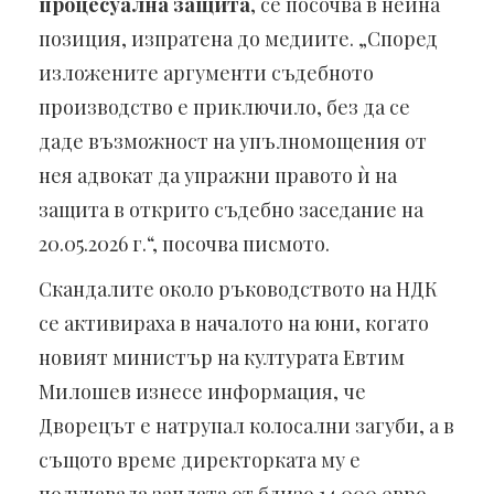
процесуална защита
, се посочва в нейна
позиция, изпратена до медиите. „Според
изложените аргументи съдебното
производство е приключило, без да се
даде възможност на упълномощения от
нея адвокат да упражни правото ѝ на
защита в открито съдебно заседание на
20.05.2026 г.“, посочва писмото.
Скандалите около ръководството на НДК
се активираха в началото на юни, когато
новият министър на културата Евтим
Милошев изнесе информация, че
Дворецът е натрупал колосални загуби, а в
същото време директорката му е