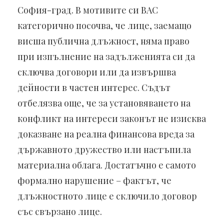
София-град. В мотивите си ВАС
категорично посочва, че лице, заемащо
висша публична длъжност, няма право
при изпълнение на задълженията си да
сключва договори или да извършва
дейности в частен интерес. Съдът
отбелязва още, че за установяването на
конфликт на интереси законът не изисква
доказване на реална финансова вреда за
държавното дружество или настъпила
материална облага. Достатъчно е самото
формално нарушение – фактът, че
длъжностното лице е сключило договор
със свързано лице.