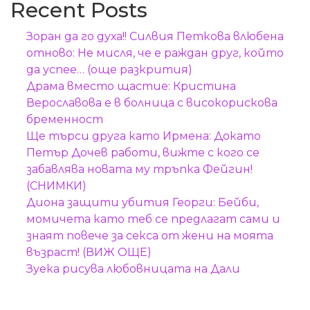
Recent Posts
Зоран да го духа!! Силвия Петкова влюбена
отново: Не мисля, че е раждан друг, който
да успее… (още разкрития)
Драма вместо щастие: Кристина
Верославова е в болница с високорискова
бременност
Ще търси друга като Ирмена: Докато
Петър Дочев работи, вижте с кого се
забавлява новата му тръпка Фейгин!
(СНИМКИ)
Диона защити убития Георги: Бейби,
момичета като теб се предлагат сами и
знаят повече за секса от жени на моята
възраст! (ВИЖ ОЩЕ)
Зуека рисува любовницата на Дали