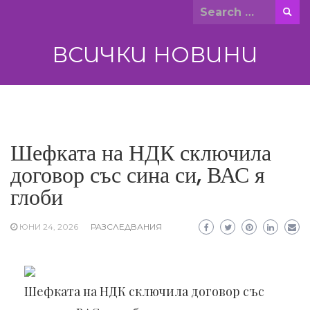
Skip
Search
to
for:
content
ВСИЧКИ НОВИНИ
Шефката на НДК сключила
договор със сина си, ВАС я
глоби
ЮНИ 24, 2026
РАЗСЛЕДВАНИЯ
Шефката на НДК сключила договор със