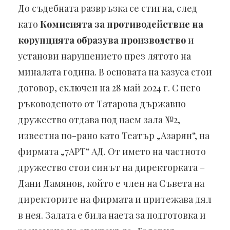
До съдебната развръзка се стигна, след
като
Комисията за противодействие на
корупцията образува производство
и
установи нарушението през лятото на
миналата година. В основата на казуса стои
договор, сключен на 28 май 2024 г. С него
ръководеното от Татарова държавно
дружество отдава под наем зала №2,
известна по-рано като Театър „Азарян“, на
фирмата „7АРТ“ АД. От името на частното
дружество стои синът на директорката –
Дани Дамянов, който е член на Съвета на
директорите на фирмата и притежава дял
в нея. Залата е била наета за подготовка и