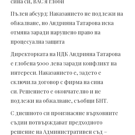
сина си, ВАС я глоби
Пълен абсурд: Наказанието не подлежи на
обжалване, но Андрияна Татарова иска
отмяна заради нарушено право на
процесуална защита
Директорката на НДК Андрияна Татарова
е глобена 5000 лева заради конфликт на
интереси. Наказанието е, задето е
сключила договор с фирма на сина
си. Решението е окончателно и не
подлежи на обжалване, съобщи БНТ.
С днешното си произнасяне върховните
съдии потвърждават предходното
решение на Административен съд –