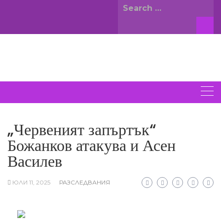
Skip
Search
to
for:
content
ВСИЧКИ НОВИНИ
„Червеният запъртък“
Божанков атакува и Асен
Василев
ЮЛИ 11, 2025
РАЗСЛЕДВАНИЯ