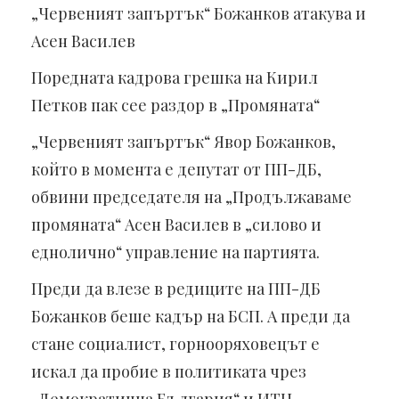
„Червеният запъртък“ Божанков атакува и
Асен Василев
Поредната кадрова грешка на Кирил
Петков пак сее раздор в „Промяната“
„Червеният запъртък“ Явор Божанков,
който в момента е депутат от ПП-ДБ,
обвини председателя на „Продължаваме
промяната“ Асен Василев в „силово и
еднолично“ управление на партията.
Преди да влезе в редиците на ПП-ДБ
Божанков беше кадър на БСП. А преди да
стане социалист, горнооряховецът е
искал да пробие в политиката чрез