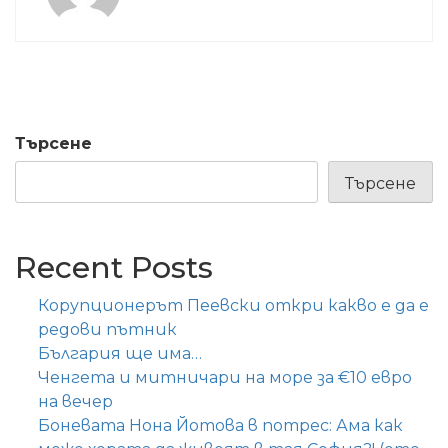
Търсене
Търсене
Recent Posts
Корупционерът Пеевски откри какво е да е
редови пътник
България ще има…
Ченгета и митничари на море за €10 евро
на вечер
Боневата Нона Йотова в потрес: Ама как