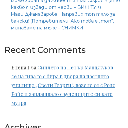
може хората да живеят в тая София?! (ето
какво я извади от нерви – ВИЖ ТУК)
Маги Джанаварова: Направих топ тяло за
бански! (Потребители: Ако това е „топ“,
минаваме на мъже – СНИМКИ)
Recent Comments
Елена Г
за
Синчето на Петър Манджуков
се наливало с бира в двора на частното
училище „Свети Георги“, возело се с Ролс
Ройс и заплашвало съучениците си като
мутра
Archives