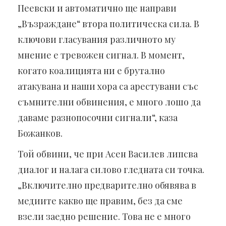
Пеевски и автоматично ще направи
„Възраждане“ втора политическа сила. В
ключови гласувания различното му
мнение е тревожен сигнал. В момент,
когато коалицията ни е брутално
атакувана и наши хора са арестувани със
съмнителни обвинения, е много лошо да
даваме разнопосочни сигнали“, каза
Божанков.
Той обвини, че при Асен Василев липсва
диалог и налага силово гледната си точка.
„Включително предварително обявява в
медиите какво ще правим, без да сме
взели заедно решение. Това не е много