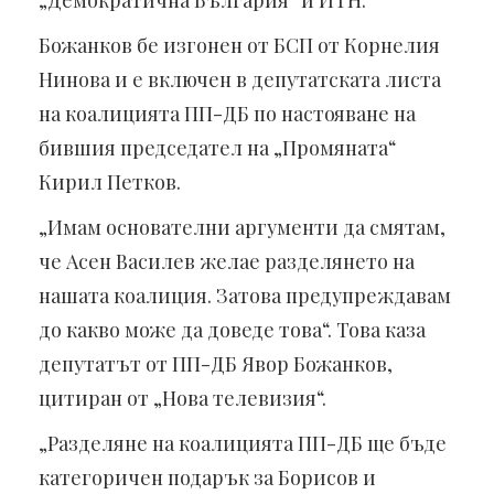
„Демократична България“ и ИТН.
Божанков бе изгонен от БСП от Корнелия
Нинова и е включен в депутатската листа
на коалицията ПП-ДБ по настояване на
бившия председател на „Промяната“
Кирил Петков.
„Имам основателни аргументи да смятам,
че Асен Василев желае разделянето на
нашата коалиция. Затова предупреждавам
до какво може да доведе това“. Това каза
депутатът от ПП-ДБ Явор Божанков,
цитиран от „Нова телевизия“.
„Разделяне на коалицията ПП-ДБ ще бъде
категоричен подарък за Борисов и