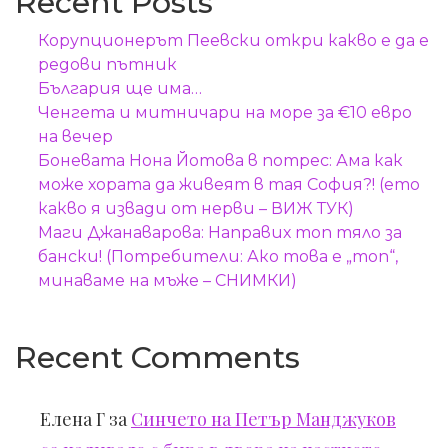
Recent Posts
Корупционерът Пеевски откри какво е да е
редови пътник
България ще има…
Ченгета и митничари на море за €10 евро
на вечер
Боневата Нона Йотова в потрес: Ама как
може хората да живеят в тая София?! (ето
какво я извади от нерви – ВИЖ ТУК)
Маги Джанаварова: Направих топ тяло за
бански! (Потребители: Ако това е „топ“,
минаваме на мъже – СНИМКИ)
Recent Comments
Елена Г
за
Синчето на Петър Манджуков