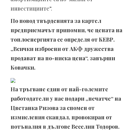
инвестициите“.
По повод твърденията за картел
предприемачът припомни, че цената на
топлоенергията се определя от КЕВР.
„Всички изброени от АКФ дружества
продават на по-ниска цена“, завърши
Ковачки.
На тръгване един от най-големите
работодатели у нас подари „печатче“ на
Цветанка Ризова за спомен от
измисления скандал, провокиран от
потъналия в дългове Веселин Тодоров.