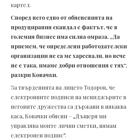
картел.
Според него едно от обясненията на
продуцирания скандал е фактът, че в
големия бизнес има силна омраза. „Да
приемем, че определени работодателски
организации не са ме харесвали, но вече
не е така, имаме добри отношения с тях“,
разкри Ковачки.
За твърденията на лицето Тодоров, че
електронните подписи на мениджърите в
неговите дружества са държани в някаква
каса, Ковачки обясни – „Дъщеря ми
управлява моите лични сметки, нямам
електронен подпис“.