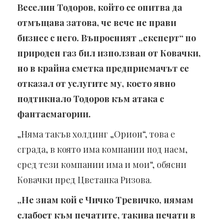
Веселин Тодоров, който се опитва да
отмъщава затова, че вече не прави
бизнес с него. Въпросният „експерт“ по
природен газ бил използван от Ковачки,
но в крайна сметка предприемачът се
отказал от услугите му, което явно
подтикнало Тодоров към атака с
фантасмагории.
„Няма такъв холдинг „Орион“, това е
сграда, в която има компании под наем,
сред тези компании има и мои“, обясни
Ковачки пред Цветанка Ризова.
„Не знам кой е Чичко Тревичко, нямам
слабост към печатите, такива печати в