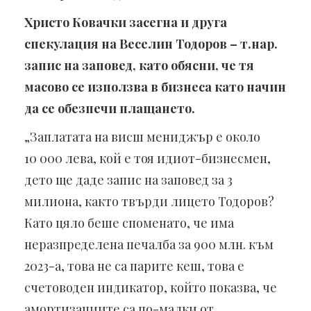
Христо Ковачки засегна и друга
спекулация на Веселин Тодоров – т.нар.
запис на заповед, като обясни, че тя
масово се използва в бизнеса като начин
да се обезпечи плащането.
„Заплатата на висш мениджър е около
10 000 лева, кой е тоя идиот-бизнесмен,
дето ще даде запис на заповед за 3
милиона, както твърди лицето Тодоров?
Като цяло беше споменато, че има
неразпределена печалба за 900 млн. към
2023-а, това не са парите кеш, това е
счетоводен индикатор, който показва, че
амортизациите са по-малки от