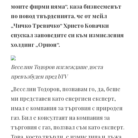
моите фирми няма“, каза бизнесменът
по повод твърденията, че от мейл
„Чичко Тревичко“ Христо Ковачки
спускал заповедите си към измисления
холдинг „Орион“.
Веселин Тодоров изглеждаше доста
превъзбуден пред bTV
„Веселин Тодоров, познавам го, да, беше
ми представен като енергиен експерт,
имал е компания за търговия с природен
газ. Бил е консултант на компания за
търговия с газ, ползвал съм като експерт.
Това, което твърди, е измислица и лъжа