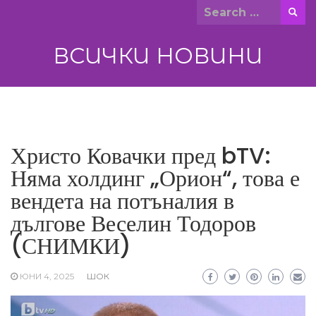
Skip
Search
to
for:
content
ВСИЧКИ НОВИНИ
Христо Ковачки пред bTV:
Няма холдинг „Орион“, това е
вендета на потъналия в
дългове Веселин Тодоров
(СНИМКИ)
ЮНИ 4, 2025
ШОК