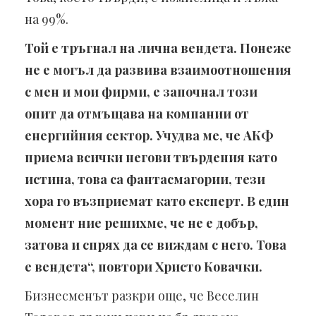
на 99%.
Той е тръгнал на лична вендета. Понеже
не е могъл да развива взаимоотношения
с мен и мои фирми, е започнал този
опит да отмъщава на компании от
енергийния сектор. Учудва ме, че АКФ
приема всички негови твърдения като
истина, това са фантасмагории, тези
хора го възприемат като експерт. В един
момент ние решихме, че не е добър,
затова и спрях да се виждам с него. Това
е вендета“, повтори Христо Ковачки.
Бизнесменът разкри още, че Веселин