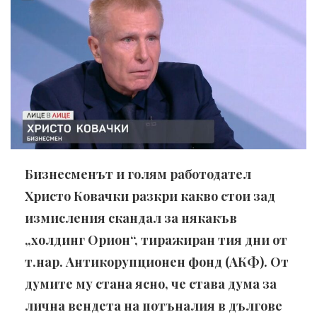
Бизнесменът и голям работодател
Христо Ковачки разкри какво стои зад
измисления скандал за някакъв
„холдинг Орион“, тиражиран тия дни от
т.нар. Антикорупционен фонд (АКФ). От
думите му стана ясно, че става дума за
лична вендета на потъналия в дългове