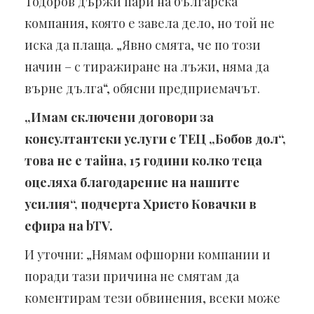
Тодоров държи пари на българска
компания, която е завела дело, но той не
иска да плаща. „Явно смята, че по този
начин – с тиражиране на лъжи, няма да
върне дълга“, обясни предприемачът.
„Имам сключени договори за
консултантски услуги с ТЕЦ „Бобов дол“,
това не е тайна, 15 години колко теца
оцеляха благодарение на нашите
усилия“, подчерта Христо Ковачки в
ефира на
bTV.
И уточни: „Нямам офшорни компании и
поради тази причина не смятам да
коментирам тези обвинения, всеки може