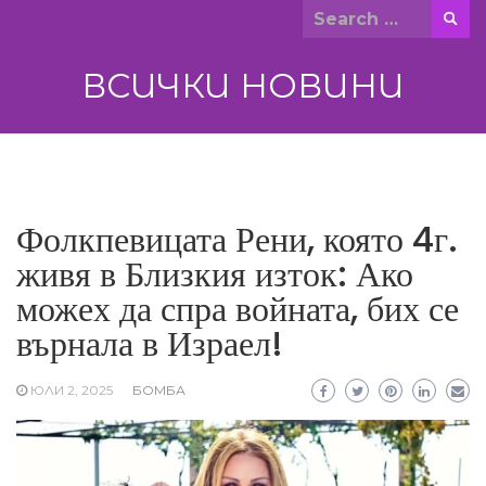
Skip
Search
to
for:
content
ВСИЧКИ НОВИНИ
Фолкпевицата Рени, която 4г.
живя в Близкия изток: Ако
можех да спра войната, бих се
върнала в Израел!
ЮЛИ 2, 2025
БОМБА