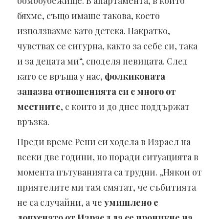
бомбоубежище. В апартамента, в който
бяхме, също имаше такова, което
използвахме като детска. Накратко,
чувствах се сигурна, както за себе си, така
и за децата ми“, споделя певицата. След
като се връща у нас,
фолкиконата
запазва отношенията си с много от
местните
, с които и до днес поддържат
връзка.
Преди време Рени си ходела в Израел на
всеки две години, но поради ситуацията в
момента пътуванията са трудни. „Някои от
приятелите ми там смятат, че събитията
не са случайни, а че
умишлено е
допуснато от Израел да се проникне на