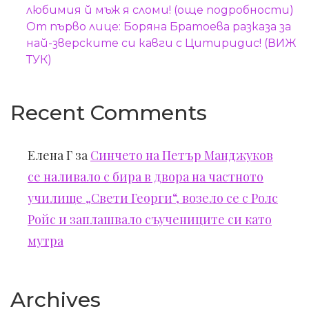
любимия й мъж я сломи! (още подробности)
От първо лице: Боряна Братоева разказа за
най-зверските си кавги с Цитиридис! (ВИЖ
ТУК)
Recent Comments
Елена Г
за
Синчето на Петър Манджуков
се наливало с бира в двора на частното
училище „Свети Георги“, возело се с Ролс
Ройс и заплашвало съучениците си като
мутра
Archives