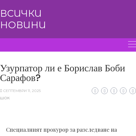
Skip
Search
to
ВСИЧКИ
for:
content
НОВИНИ
Узурпатор ли е Борислав Боби
Сарафов?
СЕПТЕМВРИ 11, 2025
ШОК
Специалният прокурор за разследване на