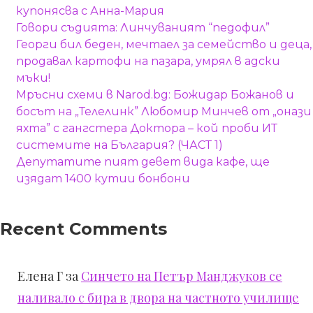
купонясва с Анна-Мария
Говори съдията: Линчуваният “педофил”
Георги бил беден, мечтаел за семейство и деца,
продавал картофи на пазара, умрял в адски
мъки!
Мръсни схеми в Narod.bg: Божидар Божанов и
босът на „Телелинк” Любомир Минчев от „онази
яхта” с гангстера Доктора – кой проби ИТ
системите на България? (ЧАСТ 1)
Депутатите пият девет вида кафе, ще
изядат 1400 кутии бонбони
Recent Comments
Елена Г
за
Синчето на Петър Манджуков се
наливало с бира в двора на частното училище