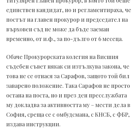
титулярен главен прокурор, в която той беше
единствен кандидат, но и регламентираха, че
постът на главен прокурор и председател на
върховен съд не може да бъде заеман
временно, от и.ф., за по-дълго от 6 месеца.
Обаче Прокурорската колегия на Висшия
съдебен съвет някак си изтълкува закона, че
това не се отнася за Сарафов, защото той бил
заварено положение. Така Сарафов не просто
остана на поста, но и през ден пресслужбата
му докладва за активността му – мести дела в
София, среща се с омбудсмана, с КНСБ, с ФБР,
издава инструкции.