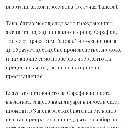
работа на ад хок прокурора (в случая Талева).
Така, близо месец след като гражданският
активист подаде сигнала си срещу Сарафов,
той се отправя към Талева. Тя може веднага
да образува досъдебно производство, но може
и да започне само проверка, чрез която да
прецени има ли данни за извършено
престъпление.
Казусът с оставането на Сарафов на поста
възниква, защото на 21 януари влязоха в сила
промени в Закона за съдебната власт, които
не само прекратиха процедурата за избор на