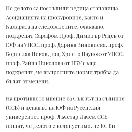
По делото са постъпили редица становища.
Асоциацията на прокурорите, както и
Камарата на следователите, очаквано,
подкрепят Сарафов. Проф. Димитър Радев от
ЮФ на УНСС, проф. Дарина Зиновиева, проф.
Борислав Цеков, доц. Христо Паунов от УНСС,
проф. Райна Николова от НБУ също
подкрепят, че въпросните норми трябва да
бъдат отменени.
На противното мнение са Съюзът на съдиите
(ССБ) и деканът на ЮФ на Русенския
университет проф. Лъчезар Дачев. ССБ
пишат, че делото е недопустимо, че КС би