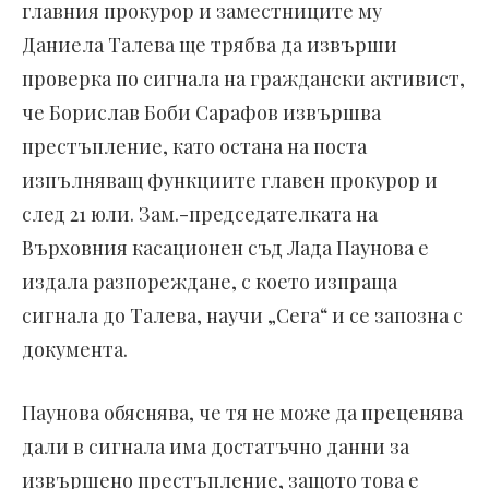
главния прокурор и заместниците му
Даниела Талева ще трябва да извърши
проверка по сигнала на граждански активист,
че Борислав Боби Сарафов извършва
престъпление, като остана на поста
изпълняващ функциите главен прокурор и
след 21 юли. Зам.-председателката на
Върховния касационен съд Лада Паунова е
издала разпореждане, с което изпраща
сигнала до Талева, научи „Сега“ и се запозна с
документа.
Паунова обяснява, че тя не може да преценява
дали в сигнала има достатъчно данни за
извършено престъпление, защото това е