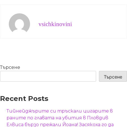
vsichkinovini
Търсене
Търсене
Recent Posts
Тийнейджърите си тръскали цигарите в
раните по главата на убития в Пловдив
Елвиса бързо прежали Йоана! Засякоха го да