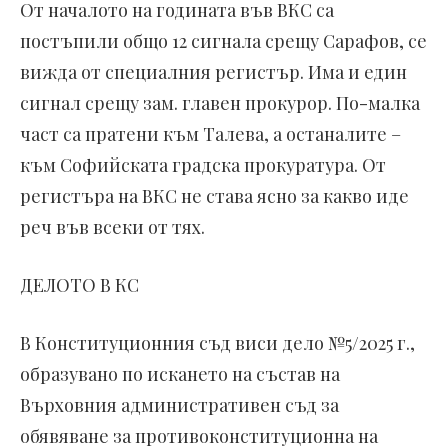
От началото на годината във ВКС са
постъпили общо 12 сигнала срещу Сарафов, се
вижда от специалния регистър. Има и един
сигнал срещу зам. главен прокурор. По-малка
част са пратени към Талева, а останалите –
към Софийската градска прокуратура. От
регистъра на ВКС не става ясно за какво иде
реч във всеки от тях.
ДЕЛОТО В КС
В Конституционния съд виси дело №5/2025 г.,
образувано по искането на състав на
Върховния административен съд за
обявяване за противоконституционна на