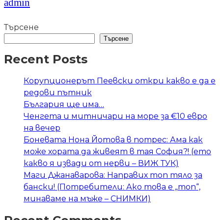
admin
Търсене
Търсене
Recent Posts
Корупционерът Пеевски откри какво е да е
редови пътник
България ще има…
Ченгета и митничари на море за €10 евро
на вечер
Боневата Нона Йотова в потрес: Ама как
може хората да живеят в тая София?! (ето
какво я извади от нерви – ВИЖ ТУК)
Маги Джанаварова: Направих топ тяло за
бански! (Потребители: Ако това е „топ“,
минаваме на мъже – СНИМКИ)