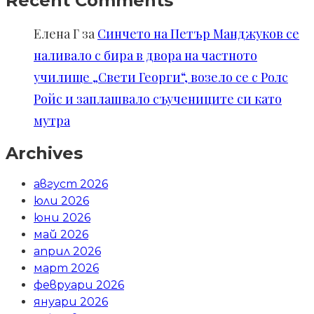
Recent Comments
Елена Г
за
Синчето на Петър Манджуков се
наливало с бира в двора на частното
училище „Свети Георги“, возело се с Ролс
Ройс и заплашвало съучениците си като
мутра
Archives
август 2026
юли 2026
юни 2026
май 2026
април 2026
март 2026
февруари 2026
януари 2026