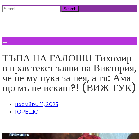
Skip
Search
to
for:
ВСИЧКИ НОВИНИ
content
ТЪПА НА ГАЛОШ!! Тихомир
в прав текст заяви на Виктория,
че не му пука за нея, а тя: Ама
що мъ не искаш?! (ВИЖ ТУК)
ноември 11, 2025
ГОРЕЩО