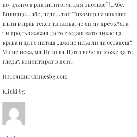
по-дълго в риалитито, за да я опознае?! „Абе,
Викинце… абе, чедо… той Тихомир на няколко
пъти в прав текст ти казва, че си му през х*я, а
ти продължаваш да го гледаш като пикаеща
крава и да го питаш „ама не иска ли да останеш“.
Ми не иска, ма! Не иска. Щото вече не може да те
гледа“, коментират в нета.
Източник: Crimesbg.com
Kliuki.bg