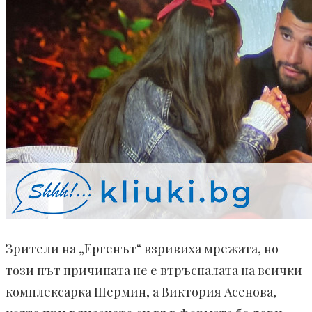
Зрители на „Ергенът“ взривиха мрежата, но
този път причината не е втръсналата на всички
комплексарка Шермин, а Виктория Асенова,