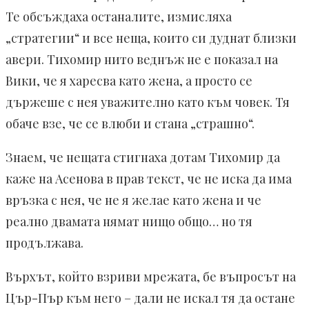
Те обсъждаха останалите, измисляха
„стратегии“ и все неща, които си дуднат близки
авери. Тихомир нито веднъж не е показал на
Вики, че я харесва като жена, а просто се
държеше с нея уважително като към човек. Тя
обаче взе, че се влюби и стана „страшно“.
Знаем, че нещата стигнаха дотам Тихомир да
каже на Асенова в прав текст, че не иска да има
връзка с нея, че не я желае като жена и че
реално двамата нямат нищо общо… но тя
продължава.
Върхът, който взриви мрежата, бе въпросът на
Цър-Пър към него – дали не искал тя да остане