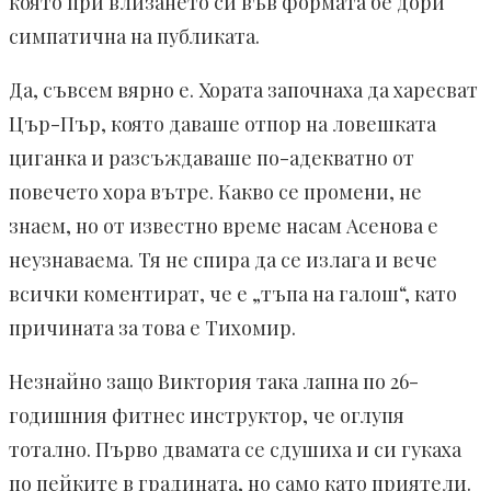
която при влизането си във формата бе дори
симпатична на публиката.
Да, съвсем вярно е. Хората започнаха да харесват
Цър-Пър, която даваше отпор на ловешката
циганка и разсъждаваше по-адекватно от
повечето хора вътре. Какво се промени, не
знаем, но от известно време насам Асенова е
неузнаваема. Тя не спира да се излага и вече
всички коментират, че е „тъпа на галош“, като
причината за това е Тихомир.
Незнайно защо Виктория така лапна по 26-
годишния фитнес инструктор, че оглупя
тотално. Първо двамата се сдушиха и си гукаха
по пейките в градината, но само като приятели.