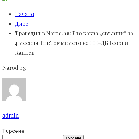
Начало
Днес
Трагедия в Narod.bg: Ето какво „свърши“ за
4 месеца ТикТок мемето на ПП-ДБ Георги
Кандев
Narod.bg
admin
Търсене
Търсене