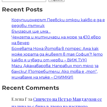
Recent Posts
Корупционерът Пеевски откри какво е да е
редови пътник
България ще има…
Ченгета и митничари на море за €10 евро
на вечер
Боневата Нона Йотова в потрес: Ама как
може хората да живеят в тая София?! (ето
какво я извади от нерви – ВИЖ ТУК)
Маги Джанаварова: Направих топ тяло за
бански! (Потребители: Ако това е „топ“,
минаваме на мъже – СНИМКИ)
Recent Comments
Елена Г
за
Синчето на Петър Манджуков се
наливало с бира в двора на частното