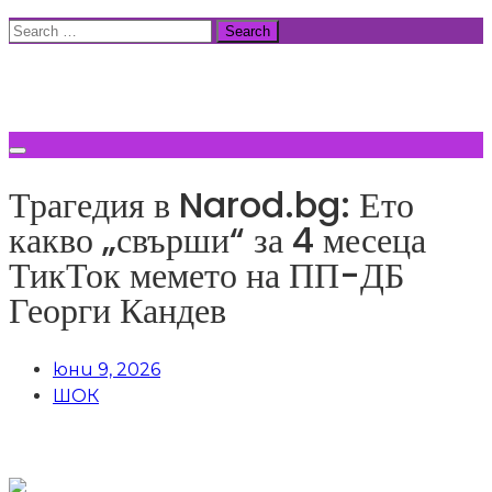
Skip
Search
to
for:
ВСИЧКИ НОВИНИ
content
Трагедия в Narod.bg: Ето
какво „свърши“ за 4 месеца
ТикТок мемето на ПП-ДБ
Георги Кандев
юни 9, 2026
ШОК