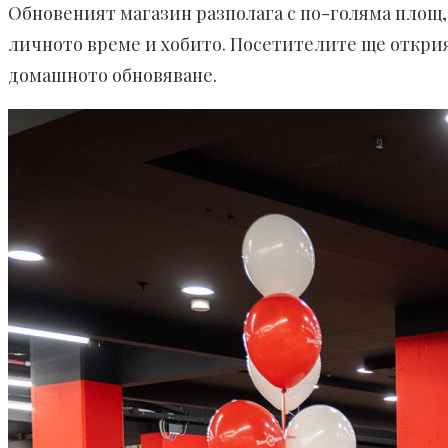
Обновеният магазин разполага с по-голяма площ,
личното време и хобито. Посетителите ще откри
домашното обновяван
е
.