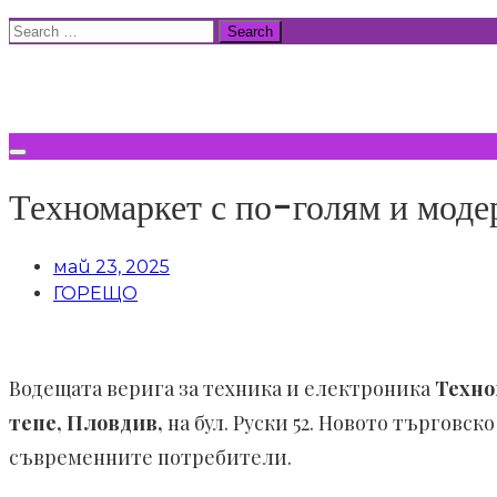
Skip
Search
to
for:
ВСИЧКИ НОВИНИ
content
Техномаркет с по-голям и моде
май 23, 2025
ГОРЕЩО
Водещата верига за техника и електроника
Техно
тепе, Пловдив
,
на бул. Руски 52
. Новото търговско
съвременните потребители.