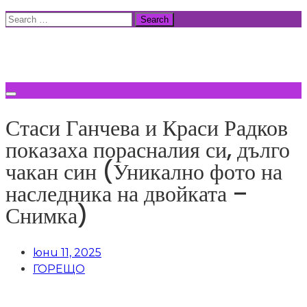
Skip
Search
to
for:
ВСИЧКИ НОВИНИ
content
Стаси Ганчева и Краси Радков
показаха порасналия си, дълго
чакан син (Уникално фото на
наследника на двойката –
Снимка)
юни 11, 2025
ГОРЕЩО