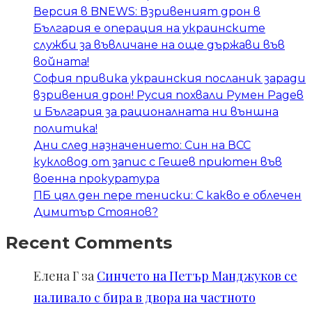
Версия в BNEWS: Взривеният дрон в
България е операция на украинските
служби за въвличане на още държави във
войната!
София привика украинския посланик заради
взривения дрон! Русия похвали Румен Радев
и България за рационалната ни външна
политика!
Дни след назначението: Син на ВСС
кукловод от запис с Гешев приютен във
военна прокуратура
ПБ цял ден пере тениски: С какво е облечен
Димитър Стоянов?
Recent Comments
Елена Г
за
Синчето на Петър Манджуков се
наливало с бира в двора на частното