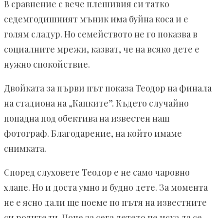
В сравнение с вече плешивия си татко
седемгодишният мъник има буйна коса и е
голям сладур. Но семейството не го показва в
социалните мрежи, казват, че на всяко дете е
нужно спокойствие.
Двойката за първи път показа Теодор на финала
на стадиона на „Капките”. Където случайно
попадна под обектива на известен наш
фотограф. Благодарение, на който имаме
снимката.
Според слуховете Теодор е не само чаровно
хлапе. Но и доста умно и будно дете. За момента
не е ясно дали ще поеме по пътя на известните
си родители. Поне за сега детето не иска да се