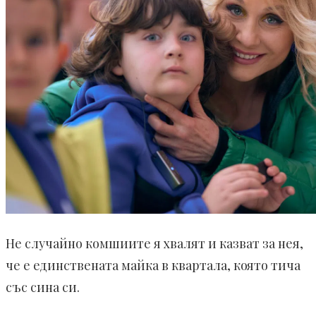
Не случайно комшиите я хвалят и казват за нея,
че е единствената майка в квартала, която тича
със сина си.