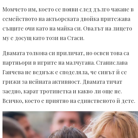
Момчето им, което се появи след дълго чакане в
семейството на актьорската двойка притежава
същите очи като на майка си. Овалът на лицето
му е досущ като този на Стаси.
Двамата толкова си приличат, но освен това са
партньори в игрите на малчугана. Станислава
Ганчева не веднъж е споделяла, че синът й се
грижи за нейната активност. Двамата тичат
заедно, карат тротинетка и какво ли още не.
Всичко, което е приятно на единственото й дете.