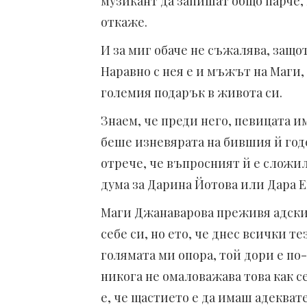
музикант да запишат общо парче, 
откаже.
И за миг обаче не съжалява, защо
Наравно с нея е и мъжът на Маги, 
големия подарък в живота си.
Знаем, че преди него, певицата и
беше изневярата на бившия й годе
отрече, че въпросният й е сложил р
дума за Дарина Йотова или Дара 
Маги Джанаварова преживя адски 
себе си, но ето, че днес всички т
голямата ми опора, той дори е по
никога не омаловажава това как с
е, че щастието е да имаш адекват