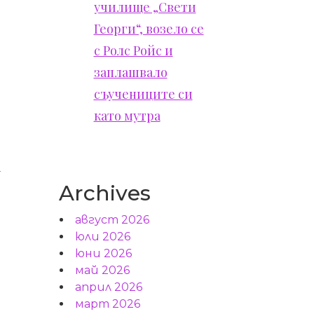
училище „Свети
Георги“, возело се
с Ролс Ройс и
заплашвало
съучениците си
като мутра
а
Archives
август 2026
юли 2026
юни 2026
май 2026
о
април 2026
март 2026