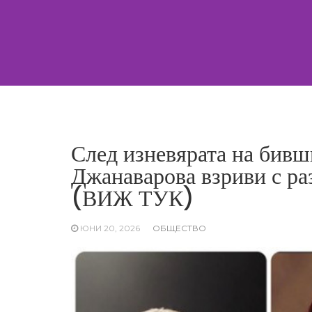
Skip
to
content
След изневярата на бивши
Джанаварова взриви с ра
(ВИЖ ТУК)
ЮНИ 20, 2026
ОБЩЕСТВО