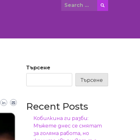
Search
for:
Търсене
Търсене
Recent Posts
Кобилкина ги разби:
Мъжете днес се смятат
за голяма работа, но