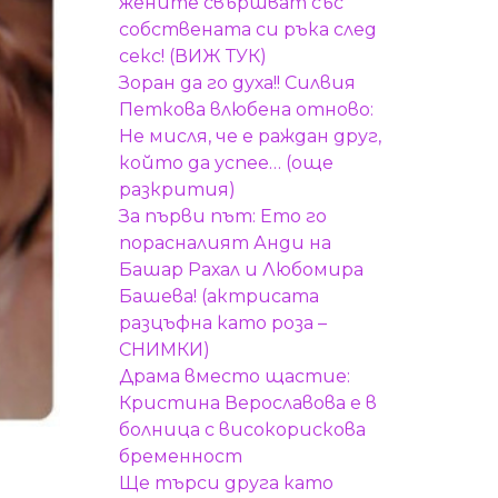
жените свършват със
собствената си ръка след
секс! (ВИЖ ТУК)
Зоран да го духа!! Силвия
Петкова влюбена отново:
Не мисля, че е раждан друг,
който да успее… (още
разкрития)
За първи път: Ето го
порасналият Анди на
Башар Рахал и Любомира
Башева! (актрисата
разцъфна като роза –
СНИМКИ)
Драма вместо щастие:
Кристина Верославова е в
болница с високорискова
бременност
Ще търси друга като