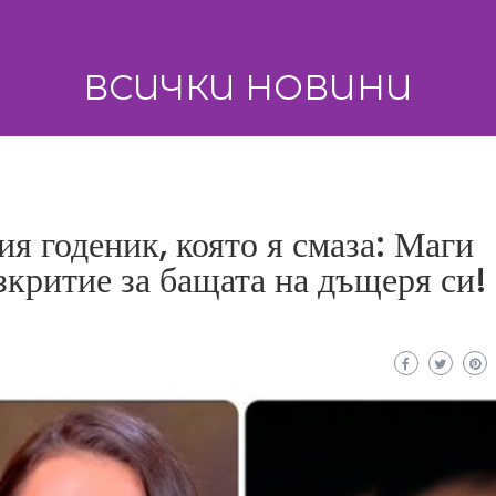
ВСИЧКИ НОВИНИ
я годеник, която я смаза: Маги
зкритие за бащата на дъщеря си!