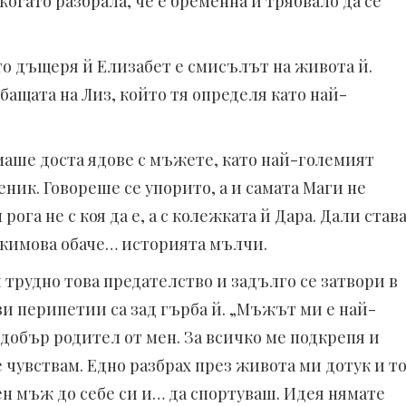
когато разбрала, че е бременна и трябвало да се
то дъщеря й Елизабет е смисълът на живота й.
бащата на Лиз, който тя определя като най-
маше доста ядове с мъжете, като най-големият
ник. Говореше се упорито, а и самата Маги не
ога не с коя да е, а с колежката й Дара. Дали став
Екимова обаче… историята мълчи.
трудно това предателство и задълго се затвори в
ези перипетии са зад гърба й. „Мъжът ми е най-
-добър родител от мен. За всичко ме подкрепя и
е чувствам. Едно разбрах през живота ми дотук и т
ен мъж до себе си и… да спортуваш. Идея нямате