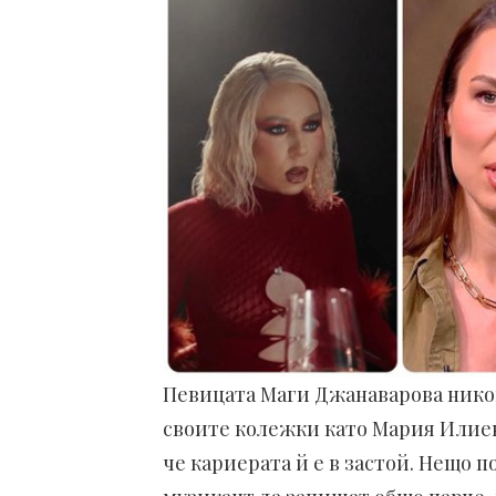
Певицата Маги Джанаварова никога
своите колежки като Мария Илиева
че кариерата й е в застой. Нещо 