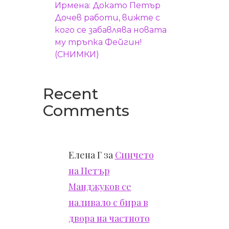
Ирмена: Докато Петър
Дочев работи, вижте с
кого се забавлява новата
му тръпка Фейгин!
(СНИМКИ)
Recent
Comments
Елена Г
за
Синчето
на Петър
Манджуков се
наливало с бира в
двора на частното