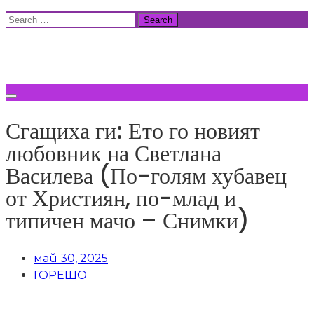
Skip
Search
to
for:
ВСИЧКИ НОВИНИ
content
Сгащиха ги: Ето го новият
любовник на Светлана
Василева (По-голям хубавец
от Християн, по-млад и
типичен мачо – Снимки)
май 30, 2025
ГОРЕЩО