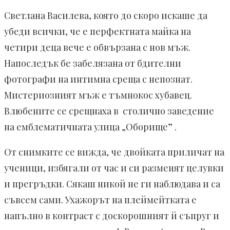
Светлана Василева, която до скоро искаше да
убеди всички, че е перфектната майка на
четири деца вече е обвързана с нов мъж.
Напоследък бе забелязана от бдителни
фотографи на интимна среща с непознат.
Мистериозният мъж е тъмнокос хубавец.
Влюбените се срещнаха в столично заведение
на емблематичната улица „Оборище” .
От снимките се вижда, че двойката приличат на
ученици, избягали от час и си разменят целувки
и прегръдки. Сякаш никой не ги наблюдава и са
съвсем сами. Ухажорът на плеймейтката е
напълно в контраст с доскорошният й съпруг и