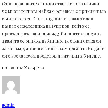
От папарашките снимки става ясно на всички,
че многодетната майка е оставила е приключила
с миналото си. След трудния и драматичен
развод с наследника на Гущеров, който се
превърна във война между бившите съпрузи ,
двамата се оплюха публично. Тя обяви брака си
за кошмар, а той я засипа с компромати. Но дали
си е взела поука предстои да научим в бъдеще.
източник: ХотАрена
admin