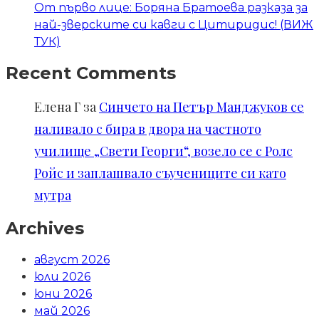
От първо лице: Боряна Братоева разказа за
най-зверските си кавги с Цитиридис! (ВИЖ
ТУК)
Recent Comments
Елена Г
за
Синчето на Петър Манджуков се
наливало с бира в двора на частното
училище „Свети Георги“, возело се с Ролс
Ройс и заплашвало съучениците си като
мутра
Archives
август 2026
юли 2026
юни 2026
май 2026