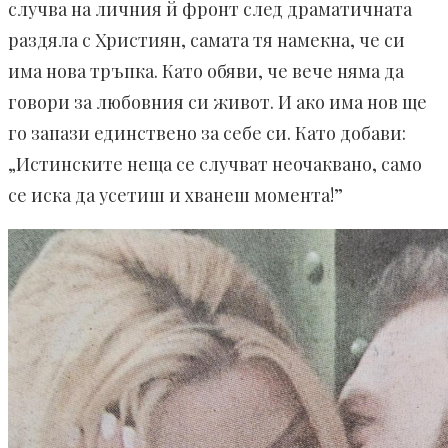
случва на личния й фронт след драматичната
раздяла с Християн, самата тя намекна, че си
има нова тръпка. Като обяви, че вече няма да
говори за любовния си живот. И ако има нов ще
го запази единствено за себе си. Като добави:
„Истинските неща се случват неочаквано, само
се иска да усетиш и хванеш момента!”