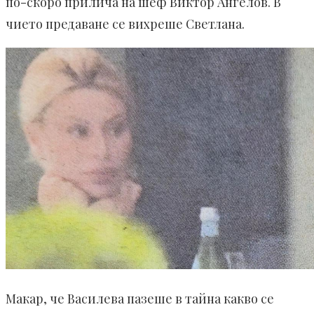
по-скоро прилича на шеф Виктор Ангелов. В
чието предаване се вихреше Светлана.
Макар, че Василева пазеше в тайна какво се