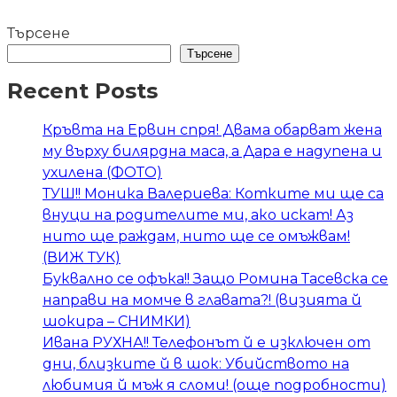
Търсене
Търсене
Recent Posts
Кръвта на Ервин спря! Двама обарват жена
му върху билярдна маса, а Дара е надупена и
ухилена (ФОТО)
ТУШ!! Моника Валериева: Котките ми ще са
внуци на родителите ми, ако искат! Аз
нито ще раждам, нито ще се омъжвам!
(ВИЖ ТУК)
Буквално се офъка!! Защо Ромина Тасевска се
направи на момче в главата?! (визията й
шокира – СНИМКИ)
Ивана РУХНА!! Телефонът й е изключен от
дни, близките й в шок: Убийството на
любимия й мъж я сломи! (още подробности)