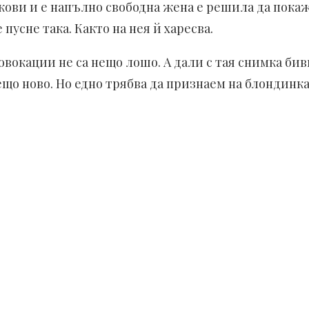
кови и е напълно свободна жена е решила да покаж
усне така. Както на нея й харесва.
провокации не са нещо лошо. А дали с тая снимка б
що ново. Но едно трябва да признаем на блондинка