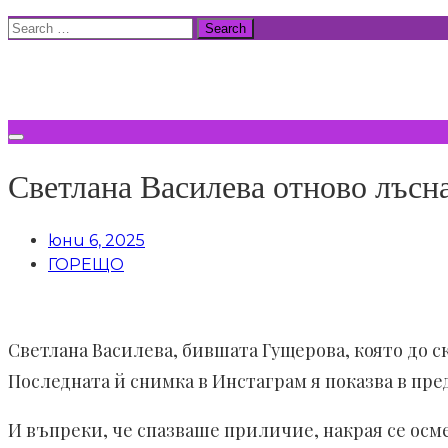
Skip
Search
to
for:
ВСИЧКИ НОВИНИ
content
Светлана Василева отново лъсн
юни 6, 2025
ГОРЕЩО
Светлана Василева, бившата Гущерова, която до с
Последната й снимка в Инстаграм я показва в пре
И въпреки, че спазваше приличие, накрая се осме