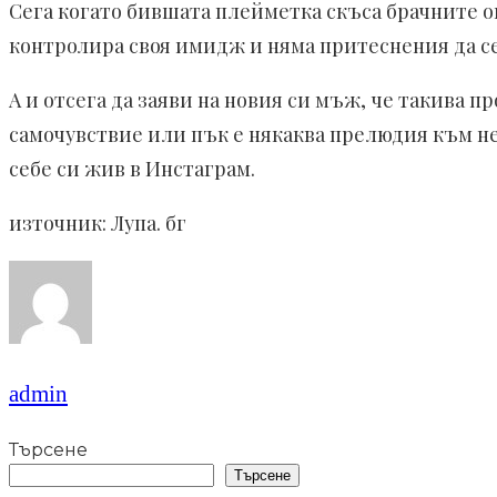
Сега когато бившата плейметка скъса брачните о
контролира своя имидж и няма притеснения да се п
А и отсега да заяви на новия си мъж, че такива 
самочувствие или пък е някаква прелюдия към не
себе си жив в Инстаграм.
източник: Лупа. бг
admin
Търсене
Търсене