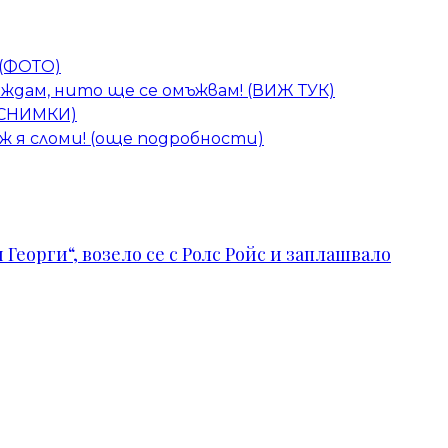
 (ФОТО)
аждам, нито ще се омъжвам! (ВИЖ ТУК)
– СНИМКИ)
ж я сломи! (още подробности)
Георги“, возело се с Ролс Ройс и заплашвало