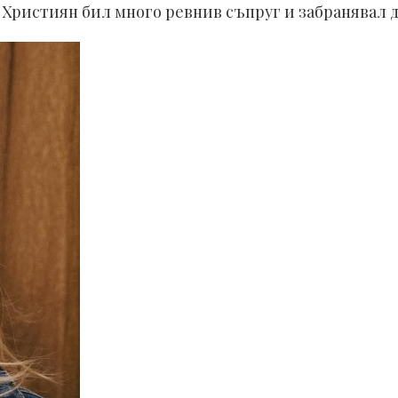
е Християн бил много ревнив съпруг и забранявал 