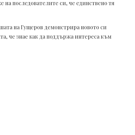
е на последователите си, че единствено тя
ившата на Гущеров демонстрира новото си
та, че знае как да поддържа интереса към