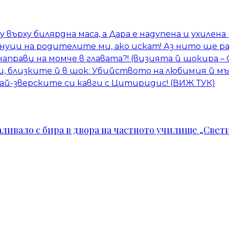
 върху билярдна маса, а Дара е надупена и ухилена
внуци на родителите ми, ако искат! Аз нито ще р
 направи на момче в главата?! (визията й шокира 
и, близките й в шок: Убийството на любимия й мъ
най-зверските си кавги с Цитиридис! (ВИЖ ТУК)
ивало с бира в двора на частното училище „Свети 