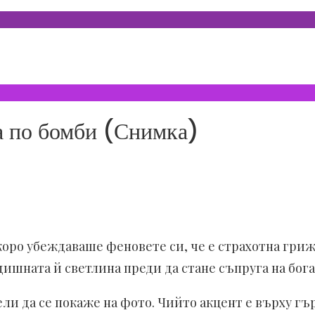
а по бомби (Снимка)
коро убеждаваше феновете си, че е страхотна гриж
дишната й светлина преди да стане съпруга на бог
ли да се покаже на фото. Чийто акцент е върху гъ