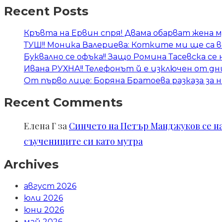
Recent Posts
Кръвта на Ервин спря! Двама обарват жена му
ТУШ!! Моника Валериева: Котките ми ще са 
Буквално се офъка!! Защо Ромина Тасевска се
Ивана РУХНА!! Телефонът й е изключен от дн
От първо лице: Боряна Братоева разказа за 
Recent Comments
Елена Г
за
Синчето на Петър Манджуков се нал
съучениците си като мутра
Archives
август 2026
юли 2026
юни 2026
май 2026