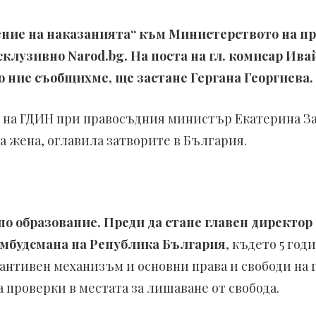
ние на наказанията“ към Министерството на пр
склузивно Narod.bg. На поста на гл. комисар Ива
о ние съобщихме, ще застане Гергана Георгиева.
 на ГДИН при правосъдния министър Екатерина Зах
а жена, оглавила затворите в България.
по образование. Преди да стане главен директор
Омбудсмана на Република България
, където 5 год
нтивен механизъм и основни права и свободи на г
 проверки в местата за лишаване от свобода.