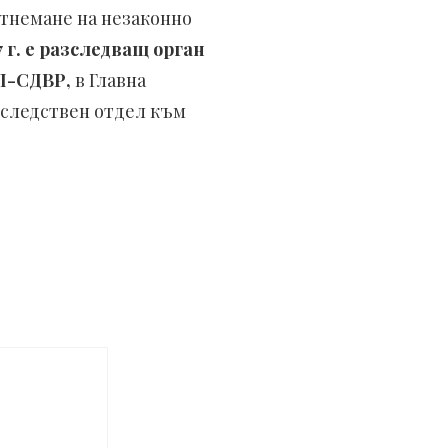
 отнемане на незаконно
 г. е разследващ орган
УП-СДВР,
в Главна
 следствен отдел към