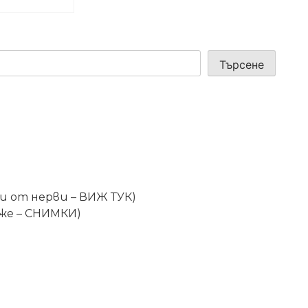
Търсене
ди от нерви – ВИЖ ТУК)
ъже – СНИМКИ)