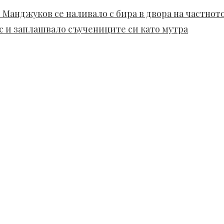
 Манджуков се наливало с бира в двора на частно
ойс и заплашвало съучениците си като мутра