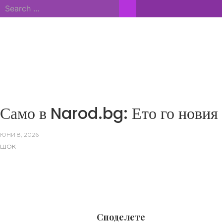
Skip
Search
to
for:
content
ВСИЧКИ НОВИНИ
Само в Narod.bg: Ето го нови
ЮНИ 8, 2026
ШОК
Споделете