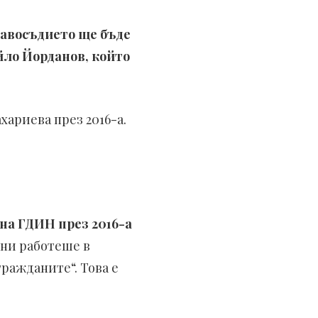
авосъдието ще бъде
йло Йорданов, който
ариева през 2016-а.
 на ГДИН през 2016-а
ини работеше в
ражданите“. Това е