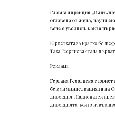
Главна дирекция „Изпълне
оглавена от жена, научи ек
вече е уволнен, както първ
Юристката за кратко бе шеф
Така Георгиева стана първат
Реклама
Гергана Георгиева е юрист 
бе в администрацията на 
дирекция „Национален прева
дирекцията, която извършва