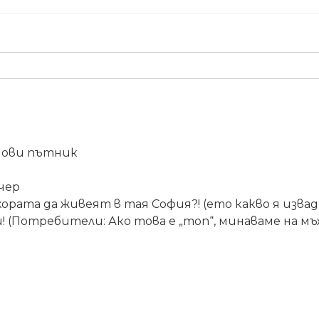
едови пътник
чер
ората да живеят в тая София?! (ето какво я изва
! (Потребители: Ако това е „топ“, минаваме на м