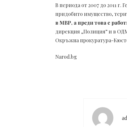
В периода от 2007 до 2011 г
придобито имущество, тери
в МВР, а преди това е раб
дирекция „Полиция“ и в ОДМ
Окръжна прокуратура-Кюст
Narod.bg
a