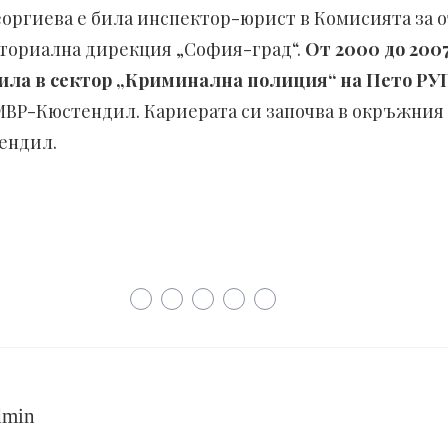
. Георгиева е била инспектор-юрист в Комисията за
ториална дирекция „София-град“.
От 2000 до 2007
отила в сектор „Криминална полиция“ на Пето Р
ВР-Кюстендил. Кариерата си започва в окръжния
ендил.
dmin