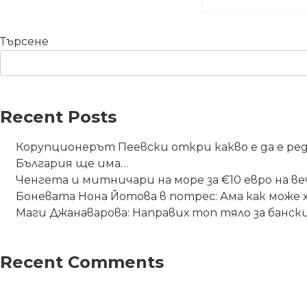
Търсене
Recent Posts
Корупционерът Пеевски откри какво е да е р
България ще има…
Ченгета и митничари на море за €10 евро на ве
Боневата Нона Йотова в потрес: Ама как може х
Маги Джанаварова: Направих топ тяло за бански
Recent Comments